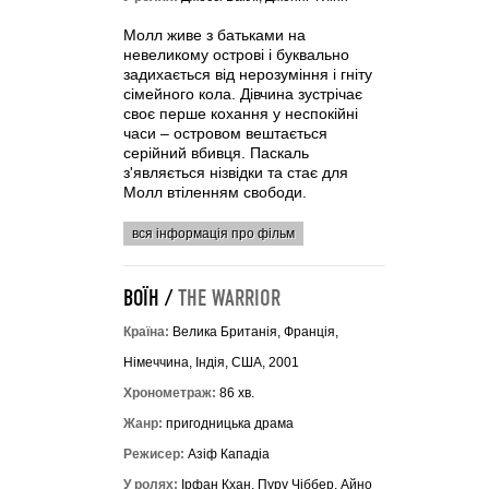
Молл живе з батьками на
невеликому острові і буквально
задихається від нерозуміння і гніту
сімейного кола. Дівчина зустрічає
своє перше кохання у неспокійні
часи – островом вештається
серійний вбивця. Паскаль
з'являється нізвідки та стає для
Молл втіленням свободи.
вся інформація про фільм
ВОЇН /
THE WARRIOR
Країна:
Велика Британія, Франція,
Німеччина, Індія, США, 2001
Хронометраж:
86 хв.
Жанр:
пригодницька драма
Режисер:
Азіф Кападіа
У ролях:
Ірфан Кхан, Пуру Чіббер, Айно