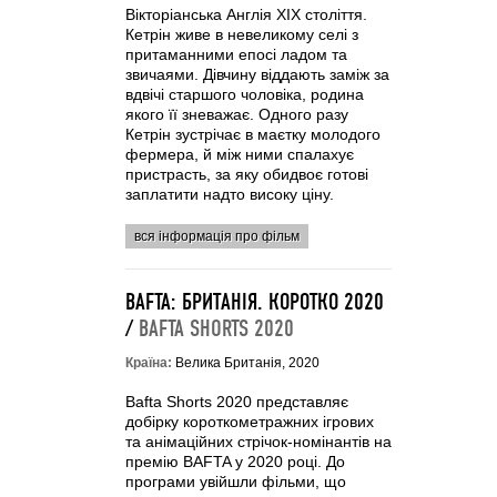
Вікторіанська Англія ХІХ століття.
Кетрін живе в невеликому селі з
притаманними епосі ладом та
звичаями. Дівчину віддають заміж за
вдвічі старшого чоловіка, родина
якого її зневажає. Одного разу
Кетрін зустрічає в маєтку молодого
фермера, й між ними спалахує
пристрасть, за яку обидвоє готові
заплатити надто високу ціну.
вся інформація про фільм
BAFTA: БРИТАНІЯ. КОРОТКО 2020
/
BAFTA SHORTS 2020
Країна:
Велика Британія, 2020
Bafta Shorts 2020 представляє
добірку короткометражних ігрових
та анімаційних стрічок-номінантів на
премію BAFTA у 2020 році. До
програми увійшли фільми, що