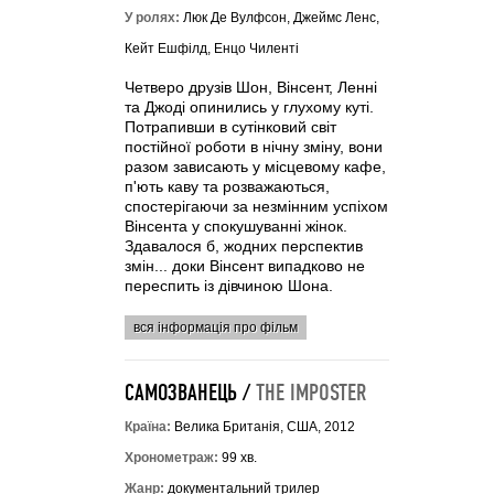
У ролях:
Люк Де Вулфсон, Джеймс Ленс,
Кейт Ешфілд, Енцо Чиленті
Четверо друзів Шон, Вінсент, Ленні
та Джоді опинились у глухому куті.
Потрапивши в сутінковий світ
постійної роботи в нічну зміну, вони
разом зависають у місцевому кафе,
п'ють каву та розважаються,
спостерігаючи за незмінним успіхом
Вінсента у спокушуванні жінок.
Здавалося б, жодних перспектив
змін... доки Вінсент випадково не
переспить із дівчиною Шона.
вся інформація про фільм
САМОЗВАНЕЦЬ /
THE IMPOSTER
Країна:
Велика Британія, США, 2012
Хронометраж:
99 хв.
Жанр:
документальний трилер