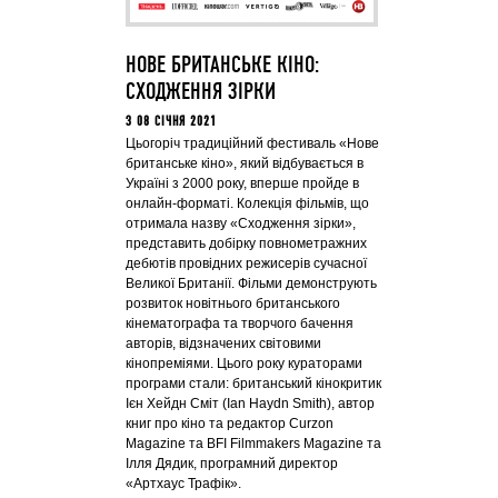
НОВЕ БРИТАНСЬКЕ КІНО:
СХОДЖЕННЯ ЗІРКИ
З 08 СІЧНЯ 2021
Цьогоріч традиційний фестиваль «Нове
британське кіно», який відбувається в
Україні з 2000 року, вперше пройде в
онлайн-форматі. Колекція фільмів, що
отримала назву «Сходження зірки»,
представить добірку повнометражних
дебютів провідних режисерів сучасної
Великої Британії. Фільми демонструють
розвиток новітнього британського
кінематографа та творчого бачення
авторів, відзначених світовими
кінопреміями. Цього року кураторами
програми стали: британський кінокритик
Ієн Хейдн Сміт (Ian Haydn Smith), автор
книг про кіно та редактор Curzon
Magazine та BFI Filmmakers Magazine та
Ілля Дядик, програмний директор
«Артхаус Трафік».