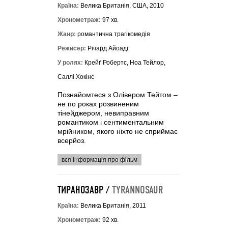
Країна:
Велика Британія, США, 2010
Хронометраж:
97 хв.
Жанр:
романтична трагікомедія
Режисер:
Річард Айоаді
У ролях:
Крейґ Робертс, Ноа Тейлор,
Саллі Хокінс
Познайомтеся з Олівером Тейтом –
не по роках розвиненим
тінейджером, невиправним
романтиком і сентиментальним
мрійником, якого ніхто не сприймає
всерйоз.
вся інформація про фільм
ТИРАНОЗАВР /
TYRANNOSAUR
Країна:
Велика Британія, 2011
Хронометраж:
92 хв.