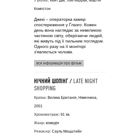
У ролях:
Кейт Дікі, Тоні Керран, Мартін
Компстон
Джекі – операторка камер
спостереження у Ґлазго. Кожен
день вона наглядає за невеликою
частиною світу, оберігаючи людей,
які живуть під її пильним поглядом.
Одного разу на її моніторі
з'являється чоловік.
вся інформація про фільм
НІЧНИЙ ШОПІНГ /
LATE NIGHT
SHOPPING
Країна:
Велика Британія, Німеччина,
2001
Хронометраж:
91 хв.
Жанр:
комедія
Режисер:
Сауль Мецштейн