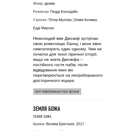
Жанр:
драма
Режисер:
Педді Консідайн
У ролях:
Пітер Муллан, Олівія Колман,
Едді Марсан
Немолодий вже Джозеф зустрічає
свою ровесницю Ханну, і вони явно
симпатизують один одному. Чим не
початок для тихої ліричної історії,
якщо не знати Джозефа –
постійного гостя пабів, після
відвідування яких він
перетворюється на неприборканого
доісторичного ящера.
вся інформація про фільм
ЗЕМЛЯ БОЖА
ЗЕМЛЯ БОЖА
Країна:
Велика Британія, 2017