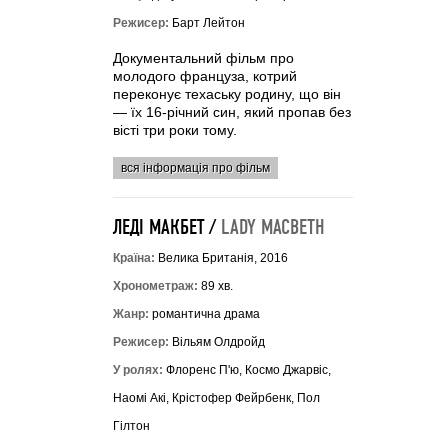
Режисер:
Барт Лейтон
Документальний фільм про
молодого француза, котрий
переконує техаську родину, що він
— їх 16-річний син, який пропав без
вісті три роки тому.
вся інформація про фільм
ЛЕДІ МАКБЕТ /
LADY MACBETH
Країна:
Велика Британія, 2016
Хронометраж:
89 хв.
Жанр:
романтична драма
Режисер:
Вільям Олдройд
У ролях:
Флоренс П'ю, Космо Джарвіс,
Наомі Акі, Крістофер Фейрбенк, Пол
Гілтон