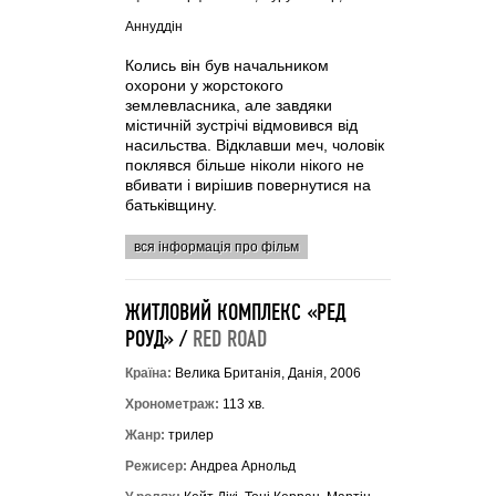
Аннуддін
Колись він був начальником
охорони у жорстокого
землевласника, але завдяки
містичній зустрічі відмовився від
насильства. Відклавши меч, чоловік
поклявся більше ніколи нікого не
вбивати і вирішив повернутися на
батьківщину.
вся інформація про фільм
ЖИТЛОВИЙ КОМПЛЕКС «РЕД
РОУД» /
RED ROAD
Країна:
Велика Британія, Данія, 2006
Хронометраж:
113 хв.
Жанр:
трилер
Режисер:
Андреа Арнольд