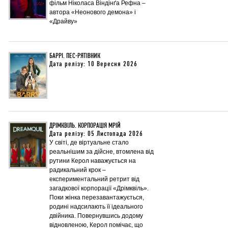
фільм Ніколаса Віндінґа Рефна –
автора «Неонового демона» і
«Драйву»
БАРРІ. ПЕС-РЯТІВНИК
Дата релізу: 10 Вересня 2026
ДРІМКВІЛЬ. КОРПОРАЦІЯ МРІЙ
Дата релізу: 05 Листопада 2026
У світі, де віртуальне стало
реальнішим за дійсне, втомлена від
рутини Керол наважується на
радикальний крок –
експериментальний ретрит від
загадкової корпорації «Дрімквіль».
Поки жінка перезавантажується,
родині надсилають її ідеального
двійника. Повернувшись додому
відновленою, Керол помічає, що