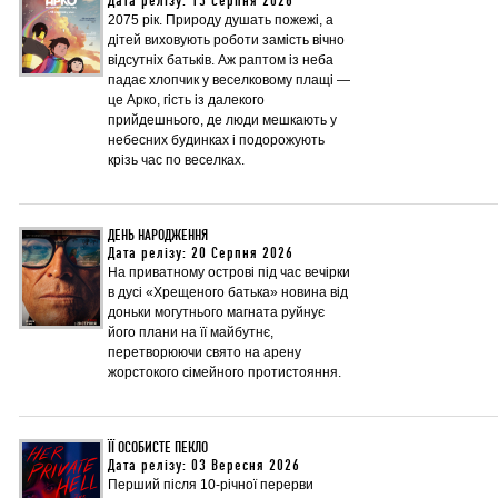
Дата релізу: 13 Серпня 2026
2075 рік. Природу душать пожежі, а
дітей виховують роботи замість вічно
відсутніх батьків. Аж раптом із неба
падає хлопчик у веселковому плащі —
це Арко, гість із далекого
прийдешнього, де люди мешкають у
небесних будинках і подорожують
крізь час по веселках.
ДЕНЬ НАРОДЖЕННЯ
Дата релізу: 20 Серпня 2026
На приватному острові під час вечірки
в дусі «Хрещеного батька» новина від
доньки могутнього магната руйнує
його плани на її майбутнє,
перетворюючи свято на арену
жорстокого сімейного протистояння.
ЇЇ ОСОБИСТЕ ПЕКЛО
Дата релізу: 03 Вересня 2026
Перший після 10-річної перерви