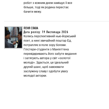
робот з кожним днем заміщує її все
більше, тоді як родина перестає
бачити межу.
ПІЗНЯ СЛАВА
Дата релізу: 19 Листопада 2026
Колись перспективний нью-йоркський
поет, а нині звичайний поштар Ед,
потрапляє в поле зору богеми.
Гіпстери-студенти з Мангеттена
перевідкривають його забуте видання
і затягують автора у світ «золотої
молоді». Здається, це ідеальний
другий шанс, щоб завоювати
заслужену славу і здобути увагу
молодої акторки.