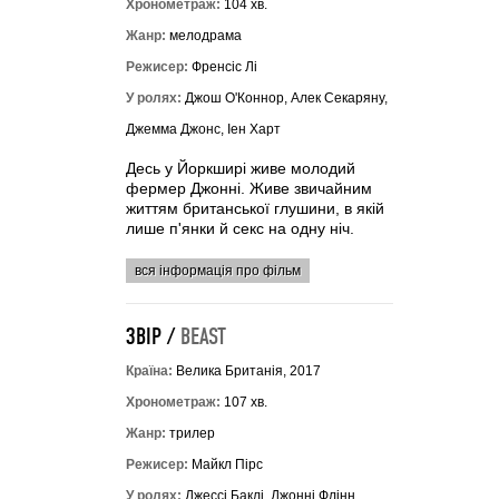
Хронометраж:
104 хв.
Жанр:
мелодрама
Режисер:
Френсіс Лі
У ролях:
Джош О'Коннор, Алек Секаряну,
Джемма Джонс, Іен Харт
Десь у Йоркширі живе молодий
фермер Джонні. Живе звичайним
життям британської глушини, в якій
лише п'янки й секс на одну ніч.
вся інформація про фільм
ЗВІР /
BEAST
Країна:
Велика Британія, 2017
Хронометраж:
107 хв.
Жанр:
трилер
Режисер:
Майкл Пірс
У ролях:
Джессі Баклі, Джонні Флінн