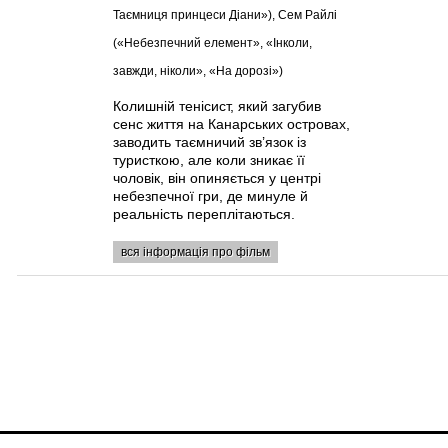
Таємниця принцеси Діани»), Сем Райлі
(«Небезпечний елемент», «Інколи,
завжди, ніколи», «На дорозі»)
Колишній тенісист, який загубив
сенс життя на Канарських островах,
заводить таємничий зв’язок із
туристкою, але коли зникає її
чоловік, він опиняється у центрі
небезпечної гри, де минуле й
реальність переплітаються.
вся інформація про фільм