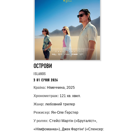
ОСТРОВИ
ISLANDS
З 01 СІЧНЯ 2026
Країна:
Німеччина, 2025
Хронометраж:
121 хв. хвил.
Жанр:
любовний трилер
Режисер:
Ян-Оле Ґерстер
У ролях:
Стейсі Мартін («Бруталіст»,
«Німфоманка»), Джек Фартінґ («Спенсер: