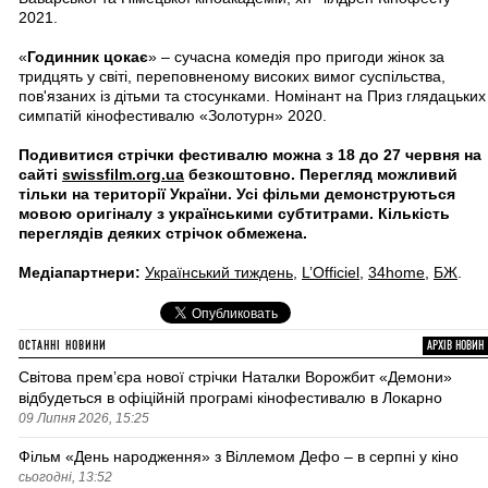
2021.
«
Годинник цокає
» – сучасна комедія про пригоди жінок за
тридцять у світі, переповненому високих вимог суспільства,
пов'язаних із дітьми та стосунками. Номінант на Приз глядацьких
симпатій кінофестивалю «Золотурн» 2020.
Подивитися стрічки фестивалю можна з 18 до 27 червня на
сайті
swissfilm.org.ua
безкоштовно. Перегляд можливий
тільки на території України. Усі фільми демонструються
мовою оригіналу з українськими субтитрами. Кількість
переглядів деяких стрічок обмежена.
Медіапартнери:
Український тиждень
,
L’Officiel
,
34home
,
БЖ
.
ОСТАННІ НОВИНИ
АРХІВ НОВИН
Світова премʼєра нової стрічки Наталки Ворожбит «Демони»
відбудеться в офіційній програмі кінофестивалю в Локарно
09 Липня 2026, 15:25
Фільм «День народження» з Віллемом Дефо – в серпні у кіно
сьогодні, 13:52