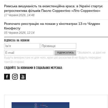
Римська вишуканість та екзистенційна краса: в Україні стартує
ретроспектива фільмів Паоло Соррентіно «Літо Соррентіно»
17 Червня 2026, 14:48
Розпочато реєстрацію на покази у кінотеатрах 13-го Чілдрен
Кінофесту
05 Червня 2026, 12:14
ПІДПИСКА НА НОВИНИ
*Зауважте, ці дані не
будуть використані ні для чого, крім цієї розсилки й не будуть передані
третій стороні.
СЛІДКУЙТЕ ЗА НОВИНАМИ В СОЦІАЛЬНИХ МЕРЕЖАХ: