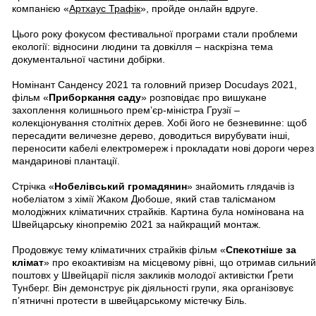
компанією «
Артхаус Трафік
», пройде онлайн вдруге.
Цього року фокусом фестивальної програми стали проблеми
екології: відносини людини та довкілля – наскрізна тема
документальної частини добірки.
Номінант Санденсу 2021 та головний призер Docudays 2021,
фільм «
Приборкання саду
» розповідає про вишукане
захоплення колишнього прем’єр-міністра Грузії –
колекціонування столітніх дерев. Хобі його не безневинне: щоб
пересадити величезне дерево, доводиться вирубувати інші,
переносити кабелі електромереж і прокладати нові дороги через
мандаринові плантації.
Стрічка «
Нобелівський громадянин
» знайомить глядачів із
нобеліатом з хімії Жаком Дюбоше, який став талісманом
молодіжних кліматичних страйків. Картина була номінована на
Швейцарську кінопремію 2021 за найкращий монтаж.
Продовжує тему кліматичних страйків фільм «
Спекотніше за
клімат
» про екоактивізм на місцевому рівні, що отримав сильний
поштовх у Швейцарії після закликів молодої активістки Ґрети
Тунберг. Він демонструє рік діяльності групи, яка організовує
п’ятничні протести в швейцарському містечку Біль.