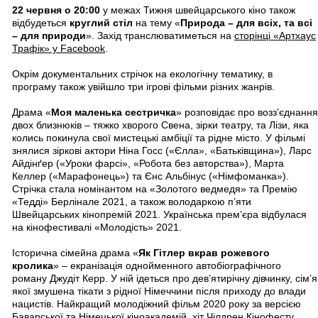
22 червня о 20:00
у межах Тижня швейцарського кіно також
відбудеться
круглий стіл
на тему «
Природа – для всіх, та всі
– для природи
». Захід транслюватиметься на
сторінці «Артхаус
Трафік» у Facebook
.
Окрім документальних стрічок на екологічну тематику, в
програму також увійшло три ігрові фільми різних жанрів.
Драма «
Моя маленька сестричка
» розповідає про возз’єднання
двох близнюків – тяжко хворого Свена, зірки театру, та Лізи, яка
колись покинула свої мистецькі амбіції та рідне місто. У фільмі
знялися зіркові актори Ніна Госс («Єлла», «Батьківщина»), Ларс
Айдінґер («Уроки фарсі», «Робота без авторства»), Марта
Келлер («Марафонець») та Єнс Альбінус («Німфоманка»).
Стрічка стала номінантом на «Золотого ведмедя» та Премію
«Тедді» Берлінале 2021, а також володаркою п’яти
Швейцарських кінопремій 2021. Українська прем’єра відбулася
на кінофестивалі «Молодість» 2021.
Історична сімейна драма «
Як Гітлер вкрав рожевого
кролика
» – екранізація однойменного автобіографічного
роману Джудіт Керр. У ній ідеться про дев’ятирічну дівчинку, сім’я
якої змушена тікати з рідної Німеччини після приходу до влади
нацистів. Найкращий молодіжний фільм 2020 року за версією
Баварської та Німецької кіноакадемій, хіт Чілдрен Кінофесту