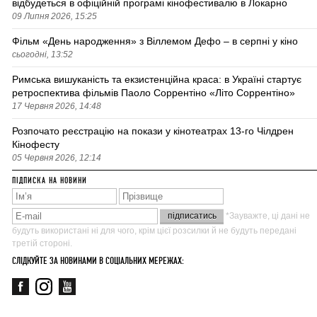
відбудеться в офіційній програмі кінофестивалю в Локарно
09 Липня 2026, 15:25
Фільм «День народження» з Віллемом Дефо – в серпні у кіно
сьогодні, 13:52
Римська вишуканість та екзистенційна краса: в Україні стартує
ретроспектива фільмів Паоло Соррентіно «Літо Соррентіно»
17 Червня 2026, 14:48
Розпочато реєстрацію на покази у кінотеатрах 13-го Чілдрен
Кінофесту
05 Червня 2026, 12:14
ПІДПИСКА НА НОВИНИ
*Зауважте, ці дані не
будуть використані ні для чого, крім цієї розсилки й не будуть передані
третій стороні.
СЛІДКУЙТЕ ЗА НОВИНАМИ В СОЦІАЛЬНИХ МЕРЕЖАХ: