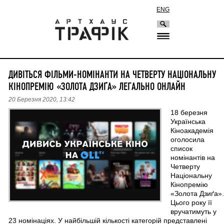
ENG
ДИВІТЬСЯ ФІЛЬМИ-НОМІНАНТИ НА ЧЕТВЕРТУ НАЦІОНАЛЬНУ
КІНОПРЕМІЮ «ЗОЛОТА ДЗИҐА» ЛЕГАЛЬНО ОНЛАЙН
20 Березня 2020, 13:42
18 березня
Українська
Кіноакадемія
оголосила
список
номінантів на
Четверту
Національну
Кінопремію
«Золота Дзиґа».
Цього року її
вручатимуть у
23 номінаціях. У найбільшій кількості категорій представлені