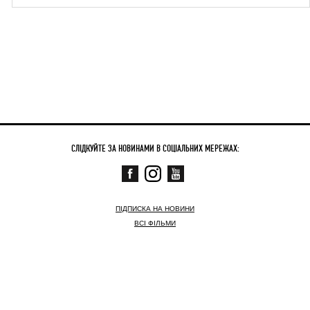
СЛІДКУЙТЕ ЗА НОВИНАМИ В СОЦІАЛЬНИХ МЕРЕЖАХ:
ПІДПИСКА НА НОВИНИ
ВСІ ФІЛЬМИ
СКОРО
ЗАРАЗ У КІНО
НОВИНИ
КОНТАКТНА ІНФОРМАЦІЯ
© АРТХАУС ТРАФІК,