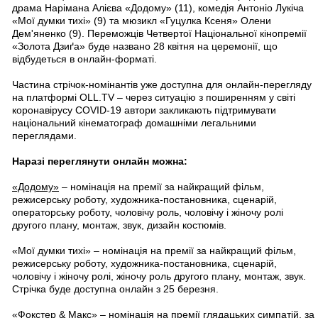
драма Нарімана Алієва «Додому» (11), комедія Антоніо Лукіча
«Мої думки тихі» (9) та мюзикл «Гуцулка Ксеня» Олени
Дем'яненко (9). Переможців Четвертої Національної кінопремії
«Золота Дзиґа» буде названо 28 квітня на церемонії, що
відбудеться в онлайн-форматі.
Частина стрічок-номінантів уже доступна для онлайн-перегляду
на платформі OLL.TV – через ситуацію з поширенням у світі
коронавірусу COVID-19 автори закликають підтримувати
національний кінематограф домашніми легальними
переглядами.
Наразі переглянути онлайн можна:
«Додому»
– номінація на премії за найкращий фільм,
режисерську роботу, художника-постановника, сценарій,
операторську роботу, чоловічу роль, чоловічу і жіночу ролі
другого плану, монтаж, звук, дизайн костюмів.
«Мої думки тихі» – номінація на премії за найкращий фільм,
режисерську роботу, художника-постановника, сценарій,
чоловічу і жіночу ролі, жіночу роль другого плану, монтаж, звук.
Стрічка буде доступна онлайн з 25 березня.
«Фокстер & Макс»
– номінація на премії глядацьких симпатій, за