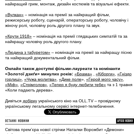
найкращий грим, монтаж, дизайн костюмів та візуальні ефекти.
«Вулкан»
– номінація на премії за найкращий фільм,
режисерську роботу, сценарій, операторську роботу, чоловічу і
жіночу ролі, чоловічу роль другого плану та звук.
«Крути 1918»
– номінація на премії глядацьких симпатій та за
найкращу чоловічу роль другого плану.
«Людина з табуретом»
– номінація на премії за найкращу пісню
та найкращий документальний фільм.
Онлайн також доступні фільми-лауреати та номінанти
«Золотої дзиґи» минулих років:
«Брама»
,
«Кіборги»
,
«Гніздо
горлиці»
,
«Чужа молитва»
,
«Дике поле
»,
«Герой мого часу»
,
«Міф»
,
«Стрімголов»
,
«Тепер я буду любити тебе»
та з 1 травня
«Коли падають дерева».
Дивіться
добірку
українського кіно на OLL.TV – провідному
українському легальному сервісі інтернет-телебачення.
ОСТАННІ НОВИНИ
АРХІВ НОВИН
Світова премʼєра нової стрічки Наталки Ворожбит «Демони»