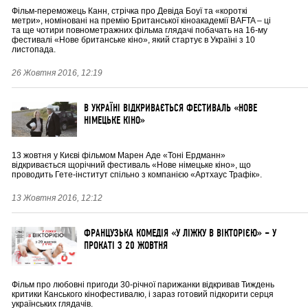
Фільм-переможець Канн, стрічка про Девіда Боуї та «короткі
метри», номіновані на премію Британської кіноакадемії BAFTA – ці
та ще чотири повнометражних фільма глядачі побачать на 16-му
фестивалі «Нове британське кіно», який стартує в Україні з 10
листопада.
26 Жовтня 2016, 12:19
В УКРАЇНІ ВІДКРИВАЄТЬСЯ ФЕСТИВАЛЬ «НОВЕ
НІМЕЦЬКЕ КІНО»
13 жовтня у Києві фільмом Марен Аде «Тоні Ердманн»
відкривається щорічний фестиваль «Нове німецьке кіно», що
проводить Гете-інститут спільно з компанією «Артхаус Трафік».
13 Жовтня 2016, 12:12
ФРАНЦУЗЬКА КОМЕДІЯ «У ЛІЖКУ В ВІКТОРІЄЮ» – У
ПРОКАТІ З 20 ЖОВТНЯ
Фільм про любовні пригоди 30-річної парижанки відкривав Тиждень
критики Канського кінофестивалю, і зараз готовий підкорити серця
українських глядачів.