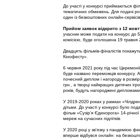
До участі у конкурсі приймаються філ
тематичних обмежень. Для подачі роб
один із безкоштовних онлайн-сервісів
Прийом заявок відкрито з 12 жовт
учасник може подати на конкурс до 5
комісією, буде оголошена 19 травня 
Двадцять фільмів-фіналістів покажут
Кінофесту».
6 червня 2021 року під час Церемоні
буде названо переможців конкурсу. 
почесний диплом і нагороду в розмірі
грн., а творці найкращих дитячих ігро
років, будуть нагороджені дипломами
У 2019-2020 роках у рамках «Чілдрен
дітьми. До участі у конкурсі було по
фільм «Сузір’я Єдинорога» 14-річної
мереж на сучасних підлітків.
У 2020 році у зв'язку з пандемією фес
вперше відбувся онлайн: на безкошто