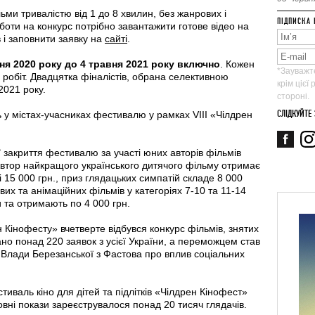
ьми тривалістю від 1 до 8 хвилин, без жанрових і
ПІДПИСКА 
оти на конкурс потрібно завантажити готове відео на
 і заповнити заявку на
сайті
.
ня 2020 року до 4 травня 2021 року включно
. Кожен
*Зауважте
 робіт. Двадцятка фіналістів, обрана селективною
крім цієї
2021 року.
стороні.
СЛІДКУЙТЕ
ь у містах-учасниках фестивалю у рамках VІІІ «Чілдрен
ї закриття фестивалю за участі юних авторів фільмів
Автор найкращого українського дитячого фільму отримає
 15 000 грн., приз глядацьких симпатій складе 8 000
вих та анімаційних фільмів у категоріях 7-10 та 11-14
 та отримають по 4 000 грн.
 Кінофесту» вчетверте відбувся конкурс фільмів, знятих
дано понад 220 заявок з усієї України, а переможцем став
 Влади Березанської з Фастова про вплив соціальних
тиваль кіно для дітей та підлітків «Чілдрен Кінофест»
вні покази зареєструвалося понад 20 тисяч глядачів.