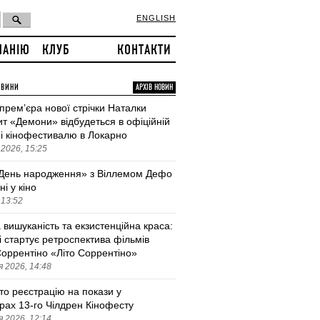
ENGLISH
ПАНІЮ
КЛУБ
КОНТАКТИ
ОВИНИ
АРХІВ НОВИН
 премʼєра нової стрічки Наталки
т «Демони» відбудеться в офіційній
і кінофестивалю в Локарно
2026, 15:25
День народження» з Віллемом Дефо
ні у кіно
 13:52
 вишуканість та екзистенційна краса:
і стартує ретроспектива фільмів
оррентіно «Літо Соррентіно»
 2026, 14:48
то реєстрацію на покази у
трах 13-го Чілдрен Кінофесту
 2026, 12:14