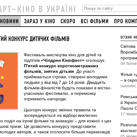
АРТ–КІНО В УКРАЇНІ
НОВИНИ
ЗАРАЗ У КІНО
СКОРО
ВСІ ФІЛЬМИ
ПРО КОМ
ТИЙ КОНКУРС ДИТЯЧИХ ФІЛЬМІВ
ОСТАННІ Н
Світова
Ворожби
Фестиваль мистецтва кіно для дітей та
програм
підлітків
«Чілдрен Кінофест»
оголошує
09 Липня 
П'ятий конкурс короткометражних
фільмів, знятих дітьми
. До участі
Фільм «
приймаються стрічки, створені молодими
– в серп
людьми у віці від 7 до 14 років. Двадцять
сьогодні,
фільмів-фіналістів будуть показані в містах-
учасниках фестивалю, а переможці
Римська
отримають нагороди.
в Україн
Паоло С
Цьогоріч конкурс змінює правила та
17 Червня
зосереджується на відборі виключно
 поділ на ігрові фільми та анімацію – для кожної з цих
Розпоча
шові призи. Це дозволить конкурсу представити
кінотеа
 молодих авторів, а також оголосити більше переможців.
05 Червня