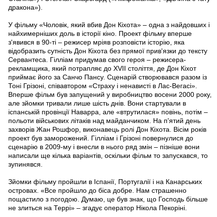
дракона»).
У фільму «Чоловік, який вбив Дон Кіхота» – одна з найдовших і
найхимерніших доль в історії кіно. Проект фільму вперше
з'явився в 90-ті – режисер мріяв розповісти історію, яка
відобразить сутність Дон Кіхота без прямої прив'язки до тексту
Сервантеса. Гілліам придумав свого героя – режисера-
рекламщика, який потрапляє до XVII століття, де Дон Кіхот
приймає його за Санчо Пансу. Сценарій створювався разом із
Тоні Грізоні, співавтором «Страху і ненависті в Лас-Вегасі».
Вперше фільм був запущений у виробництво восени 2000 року,
але зйомки тривали лише шість днів. Вони стартували в
іспанській провінції Наварра, але «втрутилася» повінь, потім –
польоти військових літаків над майданчиком. На п'ятий день
захворів Жан Рошфор, виконавець ролі Дон Кіхота. Вісім років
проект був заморожений. Гілліам і Грізоні повернулися до
сценарію в 2009-му і внесли в нього ряд змін – пізніше вони
написали ще кілька варіантів, оскільки фільм то запускався, то
зупинявся.
Зйомки фільму пройшли в Іспанії, Португалії і на Канарських
островах. «Все пройшло до біса добре. Нам страшенно
пощастило з погодою. Думаю, це був знак, що Господь більше
не злиться на Террі» – згадує оператор Нікола Пекоріні.