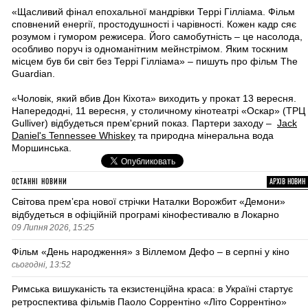
«Щасливий фінал епохальної мандрівки Террі Гілліама. Фільм
сповнений енергії, простодушності і чарівності. Кожен кадр сяє
розумом і гумором режисера. Його самобутність – це насолода,
особливо поруч із одноманітним мейнстрімом. Яким тоскним
місцем був би світ без Террі Гілліама» – пишуть про фільм The
Guardian.
«Чоловік, який вбив Дон Кіхота» виходить у прокат 13 вересня.
Напередодні, 11 вересня, у столичному кінотеатрі «Оскар» (ТРЦ
Gulliver) відбудеться прем'єрний показ. Партери заходу –
Jack
Daniel's Tennessee Whiskey
та природна мінеральна вода
Моршинська.
ОСТАННІ НОВИНИ
АРХІВ НОВИН
Світова премʼєра нової стрічки Наталки Ворожбит «Демони»
відбудеться в офіційній програмі кінофестивалю в Локарно
09 Липня 2026, 15:25
Фільм «День народження» з Віллемом Дефо – в серпні у кіно
сьогодні, 13:52
Римська вишуканість та екзистенційна краса: в Україні стартує
ретроспектива фільмів Паоло Соррентіно «Літо Соррентіно»