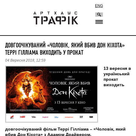
ENG
ДОВГООЧІКУВАНИЙ «ЧОЛОВІК, ЯКИЙ ВБИВ ДОН КІХОТА»
ТЕРРІ ГІЛЛІАМА ВИХОДИТЬ У ПРОКАТ
04 Вересня 2018, 12:59
13 вересня в
український
прокат
виходить
довгоочікуваний фільм Террі Гілліама – «Чоловік, який
вбив Дон Кіхота» з Адамом Драйвером.