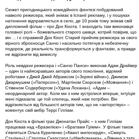
Сюжет пригодницького комедійного фентезі побудований
навколо режисера, який знімає в Іспанії рекламу, і у пошуках
натхнення відправляється в село, де 10 років тому знімав свій
дипломний фільм – про Дон Кіхота. І знаходить там виконавця
головної ролі – божевільного старого шевця, котрий повірив, що
він ... і є справжній Дон Кіхот. Старий прийняв режисера за свого
вірного зброєносця Санчо і насильно потягнув в небезпечну
подорож, де реальність трансформується у фантазію, а правди
не відрізнити від вимислу.
Роль невдахи режисера і «Санчо Панси» виконав Адам Драйвер
– один із найяскравіших акторів свого покоління, відомий
роботами з Джей Джей Абрамсом («Зоряні війни»), Джимом
Джармушем («Патерсон»), Мартіном Скорсезе («Мовчання») і
Стівеном Содербергом («Удача Лохана»). «Адам – ​​
неординарний актор. Коли ми з ним зустрілися вперше, інтуїція
мені підказала: це той хлопець, який нам потрібен. Він
відрізняється від більшості акторів тим, що не «акторствує» –
коментує свій вибір Террі Гілліам.
Дон Кіхота в фільмі грає Джонатан Прайс – з ним Гілліам
працював над «Бразилією» і «Братами Грімм». У фільмі також
з'являться Ольга Куриленко («Квант милосердя», «Смерть
Сталіна») і Стеллан Скарсгард («Німфоманка», «Дівчина з тату