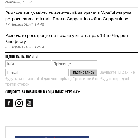
сьогодні, 13:52
Римська вишуканість та екзистенційна краса: в Україні стартує
ретроспектива фільмів Паоло Соррентіно «Літо Соррентіно»
17 Червня 2026, 14:48
Розпочато реєстрацію на покази у кінотеатрах 13-го Чілдрен
Кінофесту
05 Червня 2026, 12:14
ПІДПИСКА НА НОВИНИ
*Зауважте, ці дані не
будуть використані ні для чого, крім цієї розсилки й не будуть передані
третій стороні.
СЛІДКУЙТЕ ЗА НОВИНАМИ В СОЦІАЛЬНИХ МЕРЕЖАХ: