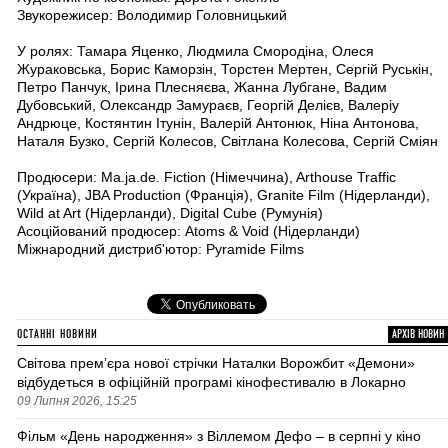
Звукорежисер: Володимир Головницький
У ролях: Тамара Яценко, Людмила Смородіна, Олеся
Жураковська, Борис Каморзін, Торстен Мертен, Сергій Руськін,
Петро Панчук, Ірина Плесняєва, Жанна Лубгане, Вадим
Дубовський, Олександр Замураєв, Георгій Делієв, Валеріу
Андрюце, Костянтин Ітунін, Валерій Антонюк, Ніна Антонова,
Наталя Бузко, Сергій Колесов, Світлана Колесова, Сергій Сміян
Продюсери: Ma.ja.de. Fiction (Німеччина), Arthouse Traffic
(Україна), JBA Production (Франція), Granite Film (Нідерланди),
Wild at Art (Нідерланди), Digital Cube (Румунія)
Асоційований продюсер: Atoms & Void (Нідерланди)
Міжнародний дистриб'ютор: Pyramide Films
ОСТАННІ НОВИНИ
АРХІВ НОВИН
Світова премʼєра нової стрічки Наталки Ворожбит «Демони»
відбудеться в офіційній програмі кінофестивалю в Локарно
09 Липня 2026, 15:25
Фільм «День народження» з Віллемом Дефо – в серпні у кіно