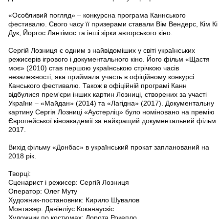
«Особливий погляд» – конкурсна програма Каннського
фестивалю. Свого часу її призерами ставали Вім Вендерс, Кім Кі
Дук, Йоргос Лантімос та інші зірки авторського кіно.
Сергій Лозниця є одним з найвідоміших у світі українських
режисерів ігрового і документального кіно. Його фільм «Щастя
моє» (2010) став першою українською стрічкою часів
незалежності, яка приймала участь в офіційному конкурсі
Канського фестивалю. Також в офіційній програмі Канн
відбулися прем‘єри інших картин Лозниці, створених за участі
України – «Майдан» (2014) та «Лагідна» (2017). Документальну
картину Сергія Лозниці «Аустерліц» було номіновано на премію
Європейської кіноакадемії за найкращий документальний фільм
2017.
Вихід фільму «Донбас» в український прокат запланований на
2018 рік.
Творці:
Сценарист і режисер: Сергій Лозниця
Оператор: Олег Муту
Художник-постановник: Кирило Шувалов
Монтажер: Даніеліус Коканаускіс
Художник по костюмах: Дорота Рокепло