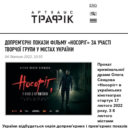
ENG
ДОПРЕМ’ЄРНІ ПОКАЗИ ФІЛЬМУ «НОСОРІГ» ЗА УЧАСТІ
ТВОРЧОЇ ГРУПИ У МІСТАХ УКРАЇНИ
04 Лютого 2022, 10:55
Прокат
кримінальної
драми Олега
Сенцова
«Носоріг» в
українських
кінотеатрах
стартує 17
лютого 2022
року. З 8
лютого
містами
України відбудеться серія допрем’єрних і прем’єрних показів