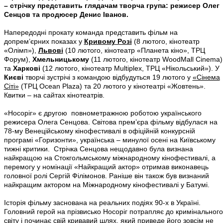
– стрічку представить глядачам творча група: режисер Олег
Сенцов та продюсер Денис Іванов.
Напередодні прокату команда представить фільм на
допрем’єрних показах у
Кривому Розі
(8 лютого, кінотеатр
«Олімп»),
Львові
(10 лютого, кінотеатр «Планета кіно», ТРЦ
Форум),
Хмельницькому
(11 лютого, кінотеатр WoodMall Cinema)
та
Харкові
(12 лютого, кінотеатр Multiplex, ТРЦ «Нікольський»). У
Києві
творчі зустрічі з командою відбудуться 19 лютого у
«Сінема
Сіті»
(ТРЦ Ocean Plaza) та 20 лютого у кінотеатрі «Жовтень».
Квитки – на сайтах кінотеатрів.
«Носоріг» є другою повнометражною роботою українського
режисера Олега Сенцова. Світова прем’єра фільму відбулася на
78-му Венеційському кінофестивалі в офіційній конкурсній
програмі «Горизонти», українська – минулої осені на Київському
тижні критики. Стрічка Сенцова нещодавно була визнана
найкращою на Стокгольмському міжнародному кінофестивалі, а
перемогу у номінації «Найкращий актор» отримав виконавець
головної ролі Сергій Філімонов. Раніше він також був визнаний
найкращим актором на Міжнародному кінофестивалі у Батумі.
Історія фільму заснована на реальних подіях 90-х в Україні.
Головний герой на прізвисько Носоріг потрапляє до кримінального
світу і починає свій кривавий шлях, який приведе його зовсім не