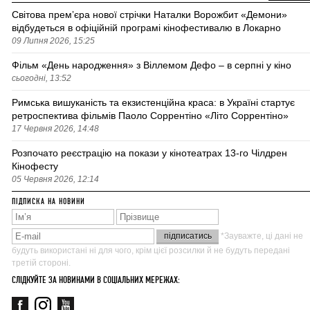
Світова премʼєра нової стрічки Наталки Ворожбит «Демони»
відбудеться в офіційній програмі кінофестивалю в Локарно
09 Липня 2026, 15:25
Фільм «День народження» з Віллемом Дефо – в серпні у кіно
сьогодні, 13:52
Римська вишуканість та екзистенційна краса: в Україні стартує
ретроспектива фільмів Паоло Соррентіно «Літо Соррентіно»
17 Червня 2026, 14:48
Розпочато реєстрацію на покази у кінотеатрах 13-го Чілдрен
Кінофесту
05 Червня 2026, 12:14
ПІДПИСКА НА НОВИНИ
*Зауважте, ці дані не
будуть використані ні для чого, крім цієї розсилки й не будуть передані
третій стороні.
СЛІДКУЙТЕ ЗА НОВИНАМИ В СОЦІАЛЬНИХ МЕРЕЖАХ: