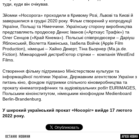
туди, куди він очікував.
Зйомки «Носорога» проходили в Кривому Розі, Львові та Києві й
завершилися в грудні 2020 року. Фільм створений у копродукції
України, Польщі та Німеччини. Українську сторону виробництва
представляють продюсер Денис Іванов («Артхаус Трафік») та
Олег Сенцов («Край Кінема»). Польські співпродюсери – Даріуш
Яблонський, Віолетта Камінська, Ізабела Войчік (Apple Film
Production), німецькі – Хайно Декерт, Тіна Бьорнер (Ma.ja.de.
Fiction). Міжнародний дистриб’ютор стрічки – компанія WestEnd
Films.
Створення фільму підтримано Міністерством культури та
інформаційної політики України, Державним агентством України з
питань кіно, фондом підтримки спільного кіновиробництва та
прокату кінематографічних та аудіовізуальних робіт EURIMAGES,
Польським кіноінститутом, німецьким кінофондом Medienboard
Berlin-Brandenburg.
У широкий український прокат «Носоріг» вийде 17 лютого
2022 року.
ОСТАННІ НОВИНИ
АРХІВ НОВИН