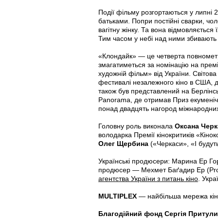
Події фільму розгортаються у липні 
батьками. Попри постійні сварки, чо
вагітну жінку. Та вона відмовляється
Тим часом у небі над ними збивають 
«Клондайк» — це четверта повномет
змагатиметься за номінацію на прем
художній фільм» від України. Світов
фестивалі незалежного кіно в США, 
також був представлений на Берлінс
Panorama, де отримав Приз екуменічн
понад двадцять нагород міжнародних 
Головну роль виконала
Оксана Чер
володарка Премії кінокритиків «Кіно
Олег Щербина
(«Черкаси», «І будут
Українські продюсери: Марина Ер Гор
продюсер — Мехмет Баґадир Ер (Prot
агентства України з питань кіно
. Укр
MULTIPLEX
— найбільша мережа кінот
Благодійний фонд Сергія Притул