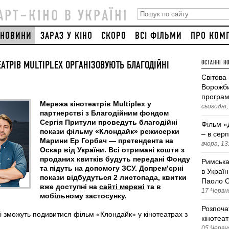
АРТ–КІНО В УКРАЇНІ
НОВИНИ
ЗАРАЗ У КІНО
СКОРО
ВСІ ФІЛЬМИ
ПРО КОМ
АТРІВ MULTIPLEX ОРГАНІЗОВУЮТЬ БЛАГОДІЙНІ
ОСТАННІ Н
Світова
Ворожби
програм
Мережа кінотеатрів Multiplex у
сьогодні,
партнерстві з Благодійним фондом
Сергія Притули проведуть благодійні
Фільм «
покази фільму «Клондайк» режисерки
– в серп
Марини Ер Горбач — претендента на
вчора, 13
Оскар від України. Всі отримані кошти з
проданих квитків будуть передані Фонду
Римська
та підуть на допомогу ЗСУ.
Допрем’єрні
в Україн
покази відбудуться 2 листопада,
квитки
Паоло С
вже доступні на
сайті мережі
та в
17 Червня
мобільному застосунку.
Розпоча
чі зможуть подивитися фільм «Клондайк» у кінотеатрах з
кінотеа
05 Червня