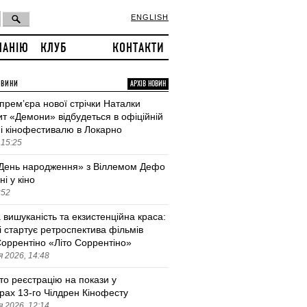
ENGLISH
ПАНІЮ
КЛУБ
КОНТАКТИ
ОВИНИ
АРХІВ НОВИН
 премʼєра нової стрічки Наталки
т «Демони» відбудеться в офіційній
і кінофестивалю в Локарно
 15:25
День народження» з Віллемом Дефо
ні у кіно
:52
 вишуканість та екзистенційна краса:
і стартує ретроспектива фільмів
оррентіно «Літо Соррентіно»
 2026, 14:48
то реєстрацію на покази у
трах 13-го Чілдрен Кінофесту
 2026, 12:14