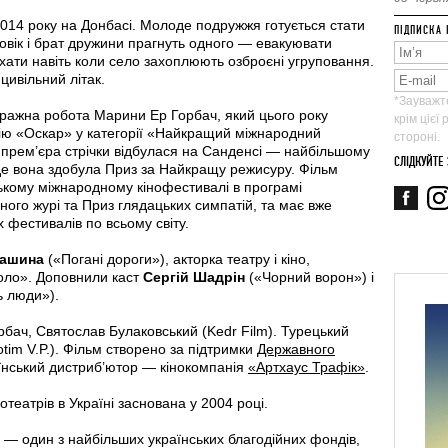
2014 року на Донбасі. Молоде подружжя готується стати
ПІДПИСКА 
ловік і брат дружини прагнуть одного — евакуювати
 їхати навіть коли село захоплюють озброєні угруповання.
цивільний літак.
*Зауважте
ражна робота Марини Ер Горбач, який цього року
крім цієї
ію «Оскар» у категорії «Найкращий міжнародний
стороні.
а прем’єра стрічки відбулася на Санденсі — найбільшому
СЛІДКУЙТЕ
де вона здобула Приз за Найкращу режисуру. Фільм
ькому міжнародному кінофестивалі в програмі
ого журі та Приз глядацьких симпатій, та має вже
фестивалів по всьому світу.
кашина
(«Погані дороги»), акторка театру і кіно,
коло». Доповнили каст
Сергій Шадрін
(«Чорний ворон») і
ь люди»).
бач, Святослав Булаковський (Kedr Film). Турецький
im V.P.). Фільм створено за підтримки
Державного
аїнський дистриб’ютор — кінокомпанія
«Артхаус Трафік»
.
еатрів в Україні заснована у 2004 році.
и
— один з найбільших українських благодійних фондів,