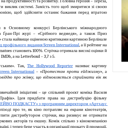
на продуктивності та розвитку. Головна героїня – Тереза, 
ти виклик системі. Замість того щоб змиритися зі своєю 
онією, щоб здійснити останнє бажання перед втратою 
я в Основному конкурсі Берлінського міжнародного 
а Ґран-Прі журі – «Срібного ведмедя», а також Приз 
» стала найвище оціненою критиками картиною Берлінале 
д профільного видання Screen International
, а її рейтинг на 
matoes становить 100%. Стрічка отримала високі оцінки й 
 IMDb, а на Letterboxd – 3,7 з 5. 
ським». Так, 
The Hollywood Reporter
називає картину
creen International
 – «Протестом проти ейджизму»
, а 
віддю про жінку, що відмовляється сприймати вік як 
вичайній ініціативі – це спільний проєкт коміка Василя 
Трафік». Ідея придбати права на дистрибуцію фільму 
ЕЙВО ПОДКАСТУ» з програмним директором «Артхаус 
пізоді про те, як кіно потрапляє на екрани кінотеатрів, 
пити дистрибутором стрічки, яка ризикує не отримати 
іркових акторів та екшну. Комік спільно з кінокомпанією 
їні, і тепер бере участь в організації прокату й промоції.