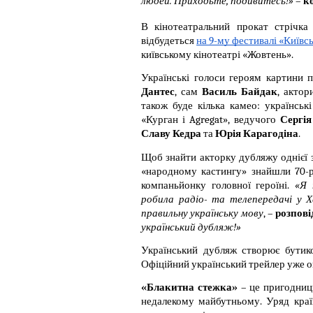
людей. Приходьте, подивитесь!»
 – 
к
В кінотеатральний прокат стрічка
відбудеться 
на 9-му фестивалі «Київс
київському кінотеатрі «Жовтень».
Українські голоси героям картини 
Дантес
, сам 
Василь Байдак
, актор
також буде кілька камео: українськ
«Курган і Agregat», ведучого 
Сергі
Славу Кедра
 та 
Юрія Карагодіна
.
Щоб знайти акторку дубляжу однієї з
«народному кастингу» знайшли 70-р
компаньйонку головної героїні. 
«Я 
робила радіо- та телепередачі у Х
правильну українську мову
, – 
розпові
український дубляж!»
Український дубляж створює бутико
Офіційний український трейлер уже 
«Блакитна стежка»
 – це пригодниц
недалекому майбутньому. Уряд країн