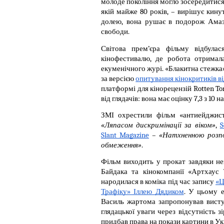
молоде покоління могло зосередитися 
якій майже 80 років, – вирішує кину
долею, вона рушає в подорож Амаз
свободи.
Світова прем’єра фільму відбулас
кінофестивалю, де робота отримал
екуменічного журі. «Блакитна стежка
за версією 
опитування кінокритиків ві
платформі для кінорецензій Rotten To
від глядачів: вона має оцінку 7,3 з 10 на
ЗМІ охрестили фільм «антиейджист
«Ляпасом дискримінації за віком»
, 
S
Slant Magazine
 – «Натхненною розпо
обмеження»
.
Фільм виходить у прокат завдяки нез
Байдака та кінокомпанії «Артхаус 
народилася в коміка під час запису 
«Ц
Трафіку» Іллею Дядиком
. У цьому е
Василь жартома запропонував висту
глядацької уваги через відсутність з
придбав права на покази картини в Укра