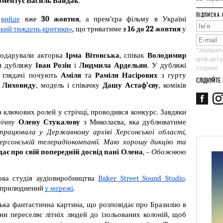
оментує Василь Байдак
.
ПІДПИСКА 
 
вийде
 вже 
30 жовтня
, а прем’єра фільму в Україні 
ький тиждень критики»
, що триватиме
 з 16 до 22 жовтня
 у 
*Зауважте
подарували акторка 
Ірма Вітовська
, співак 
Володимир 
крім цієї
и дубляжу 
Іван Розін
 і 
Людмила Ардельян
. У дубляжі 
стороні.
і глядачі почують 
Аміля 
та 
Раміля Насірових
 з гурту 
СЛІДКУЙТЕ
я Лиховиду
, модель і співачку 
Дашу Астаф’єву
, коміків 
 ключових ролей у стрічці, проводився конкурс. Завдяки 
ічну 
Олену Стукалову
 з Миколаєва, яка дублюватиме 
працювала у Державному архіві Херсонської області, 
ерсонській телерадіокомпанії. Маю хорошу дикцію та 
дає про свій попередній досвід пані Олена
, – 
Обожнюю 
ва студія аудіовиробництва 
Baker Street Sound Studio
. 
оприлюднений 
у мережі
.
ька фантастична картина, що розповідає про Бразилію в 
и переселяє літніх людей до ізольованих колоній, щоб 