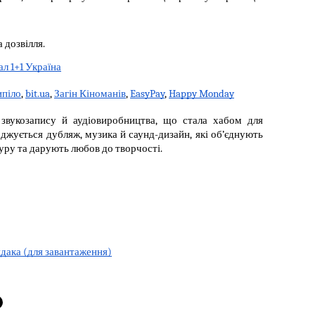
 дозвілля.
ал 1+1 Україна
піло
, 
bit.ua
, 
Загін Кіноманів
, 
EasyPay
, 
Happy Monday
 звукозапису й аудіовиробництва, що стала хабом для 
джується дубляж, музика й саунд-дизайн, які об’єднують 
уру та дарують любов до творчості.
дака (для завантаження)