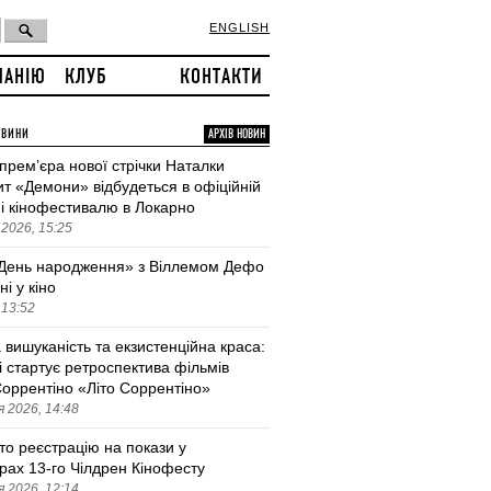
ENGLISH
ПАНІЮ
КЛУБ
КОНТАКТИ
ОВИНИ
АРХІВ НОВИН
 премʼєра нової стрічки Наталки
т «Демони» відбудеться в офіційній
і кінофестивалю в Локарно
2026, 15:25
День народження» з Віллемом Дефо
ні у кіно
 13:52
 вишуканість та екзистенційна краса:
і стартує ретроспектива фільмів
оррентіно «Літо Соррентіно»
 2026, 14:48
то реєстрацію на покази у
трах 13-го Чілдрен Кінофесту
 2026, 12:14