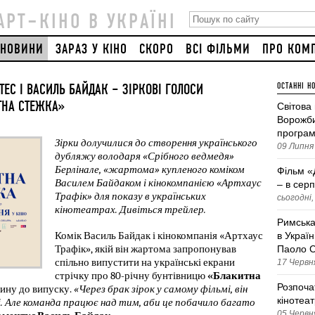
АРТ–КІНО В УКРАЇНІ
НОВИНИ
ЗАРАЗ У КІНО
СКОРО
ВСІ ФІЛЬМИ
ПРО КОМ
ТЕС І ВАСИЛЬ БАЙДАК – ЗІРКОВІ ГОЛОСИ
ОСТАННІ Н
ТНА СТЕЖКА»
Світова
Ворожби
програм
Зірки долучилися до створення українського 
09 Липня 
дубляжу володаря «Срібного ведмедя» 
Берлінале, «жартома» купленого коміком 
Фільм «
Василем Байдаком і кінокомпанією «Артхаус 
– в серп
Трафік» для показу в українських 
сьогодні,
кінотеатрах. Дивіться трейлер.
Римська
Комік Василь Байдак і кінокомпанія «Артхаус 
в Україн
Трафік», якій він жартома запропонував 
Паоло С
спільно випустити на українські екрани 
17 Червня
стрічку про 80-річну бунтівницю 
«Блакитна 
Розпоча
ину до випуску. 
«Через брак зірок у самому фільмі, він 
кінотеа
. Але команда працює над тим, аби це побачило багато 
05 Червня