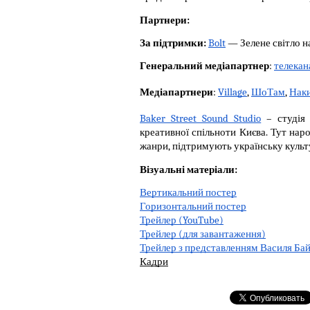
Партнери:
За підтримки: 
Bolt
 — Зелене світло на
Генеральний медіапартнер
: 
телекан
Медіапартнери
: 
Village
, 
ШоТам
, 
Наки
Baker Street Sound Studio
 – студія
креативної спільноти Києва. Тут наро
жанри, підтримують українську культ
Візуальні матеріали:
Вертикальний постер
Горизонтальний постер
Трейлер (YouTube)
Трейлер (для завантаження)
Трейлер з представленням Василя Бай
Кадри