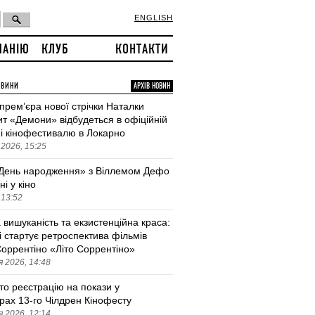
ENGLISH
ПАНІЮ
КЛУБ
КОНТАКТИ
ОВИНИ
АРХІВ НОВИН
 премʼєра нової стрічки Наталки
т «Демони» відбудеться в офіційній
і кінофестивалю в Локарно
2026, 15:25
День народження» з Віллемом Дефо
ні у кіно
 13:52
 вишуканість та екзистенційна краса:
і стартує ретроспектива фільмів
оррентіно «Літо Соррентіно»
 2026, 14:48
то реєстрацію на покази у
трах 13-го Чілдрен Кінофесту
 2026, 12:14