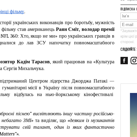
ПІДПИСКА 
рінці фільму
.
торії українських виконавців про боротьбу, мужність 
м фільму став американець 
Раян Сміт, володар премії 
*Зауважте
NFL 360: Хто, якщо не ми» про українських гравців в 
крім цієї
стороні.
дналися до лав ЗСУ напочатку повномасштабного 
СЛІДКУЙТЕ
озитор Кадім Тарасов
, який працював на «Культура 
а Сергія Михальчука. 
 підтриманий Центром лідерства Джорджа Патакі — 
 гуманітарні місії в Україну після повномасштабного 
вторгнення. Світова премʼєра фільму відбулась на нью-йоркському кінофестивалі  
зброєні піснею” висвітлюють іншу частину російсько-
ь небагато ЗМІ» 
та виділяє, що
 «деяким із музикантів 
трувати свій талант, один із яких фантастично 
Matters”». 