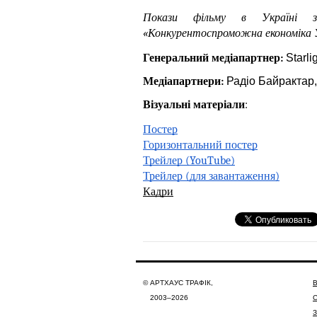
Покази фільму в Україні з
«Конкурентоспроможна економіка У
Генеральний медіапартнер: 
Starli
Медіапартнери: 
Радіо Байрактар
Візуальні матеріали
:
Постер
Горизонтальний постер
Трейлер (YouTube)
Трейлер (для завантаження)
Кадри
© АРТХАУС ТРАФІК,
В
2003–2026
З