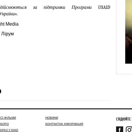
дійснюються за підтримки Програми USAID 
країни».
ght Media
,
Лірум
СІ ФІЛЬМИ
НОВИНИ
СЛІДКУЙТЕ
СКОРО
КОНТАКТНА ІНФОРМАЦІЯ
АРАЗ У КІНО