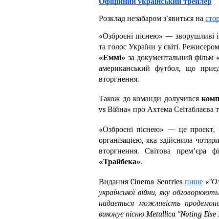
Офіційний український трейлер
Розклад незабаром з’явиться на 
сто
«Озброєні піснею» — зворушливі іс
та голос України у світі. Режисеро
«Еммі»
 за документальний фільм «
американський футбол, що приє
вторгнення. 
Також до команди долучився 
комп
vs Війна» про Ахтема Сеітаблаєва т
«Озброєні піснею» — це проєкт,
організацією, яка здійснила чотири
«Трайбека»
.
Видання Cinema Sentries 
пише
 «“О
української війни, яку обговорюют
надається можливість продемонс
виконує пісню Metallica “Noting Else 