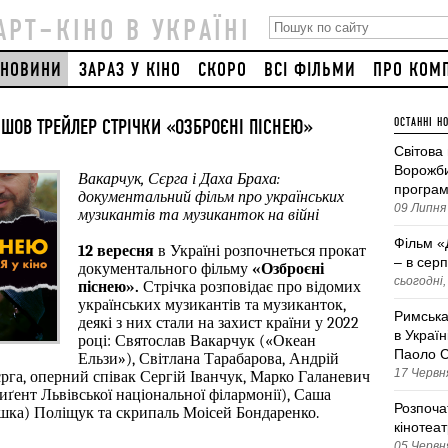
АРТ–КІНО В УКРАЇНІ
НОВИНИ
ЗАРАЗ У КІНО
СКОРО
ВСІ ФІЛЬМИ
ПРО КОМ
ЙШОВ ТРЕЙЛЕР СТРІЧКИ «ОЗБРОЄНІ ПІСНЕЮ»
ОСТАННІ Н
Світова
Ворожби
Вакарчук, Сєрга і Даха Браха: 
програм
документальний фільм про українських 
09 Липня 
музикантів та музиканток на війні
Фільм «
12 вересня 
в Україні розпочнеться прокат 
– в серп
документального фільму 
«Озброєні 
сьогодні,
піснею». 
Стрічка розповідає про відомих 
українських музикантів та музиканток, 
Римська
деякі з них стали на захист країни у 2022 
в Україн
році: Святослав Вакарчук («Океан 
Паоло С
Ельзи»), Світлана Тарабарова, Андрій 
17 Червня
а, оперний співак Сергій Іванчук, Марко Галаневич 
ґент Львівської національної філармонії), Саша 
Розпоча
ашка) Поліщук та скрипаль Моісей Бондаренко. 
кінотеа
05 Червня