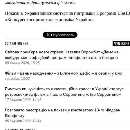
«вигадливим французьким фільмом»
.
Покази в Україні здійснюються за підтримки Програми USAID 
«Конкурентоспроможна економіка України».
ОСТАННІ НОВИНИ
АРХІВ НОВИН
Світова премʼєра нової стрічки Наталки Ворожбит «Демони»
відбудеться в офіційній програмі кінофестивалю в Локарно
09 Липня 2026, 15:25
Фільм «День народження» з Віллемом Дефо – в серпні у кіно
сьогодні, 13:52
Римська вишуканість та екзистенційна краса: в Україні стартує
ретроспектива фільмів Паоло Соррентіно «Літо Соррентіно»
17 Червня 2026, 14:48
Розпочато реєстрацію на покази у кінотеатрах 13-го Чілдрен
Кінофесту
05 Червня 2026, 12:14