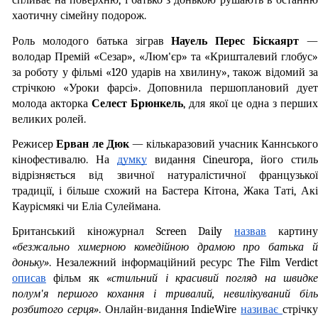
спливає на поверхню, і батько з донькою рушають в останню 
хаотичну сімейну подорож.
Роль молодого батька зіграв 
Науель Перес Біскаярт
 —
володар Премій «Сезар», «Люм'єр» та «Кришталевий глобус» 
за роботу у фільмі «120 ударів на хвилину», також відомий за 
стрічкою «Уроки фарсі». Доповнила першоплановий дует 
молода акторка 
Селест Брюнкель
, для якої це одна з перших
великих ролей.
Режисер 
Ерван ле Дюк
 — кількаразовий учасник Каннського
кінофестивалю. На 
думку
 видання Cineuropa, його стиль 
відрізняється від звичної натуралістичної французької 
традиції, і більше схожий на Бастера Кітона, Жака Таті, Акі 
Каурісмякі чи Еліа Сулеймана.
Британський кіножурнал Screen Daily 
назвав
«безжально химерною комедійною драмою про батька й 
доньку»
описав
 фільм як 
«стильний і красивий погляд на швидке 
полум'я першого кохання і тривалий, невилікуваний біль 
розбитого серця»
. Онлайн-видання IndieWire 
називає 