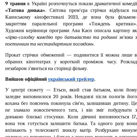
9 травня
«Татова донька»
. Світова прем'єра стрічки відбулася на
Каннському кінофестивалі 2023, де вона була фільмом-
закриттям паралельної програми «Тиждень критики». 
«гірко-солодку комедію про батьківство та родинні зв'язки з 
поетичним та нестандартним поглядом»
.
Прокат стрічки обмежений — подивитися її можна лише в 
обраних кінотеатрах у короткий проміжок часу. Розклад 
незабаром з’явиться на сторінці фільму.
Вийшов офіційний 
український трейлер
.
У центрі сюжету — Етьєн, який став батьком, коли йому 
заледве виповнилося 20 років. Невдовзі після пологів його 
кохана без пояснень покинула сім’ю, залишивши дитину. Це 
не зламало новоспеченого тата, і він зміг побудувати з 
донькою близькі стосунки. Коли дівчині виповнюється 17, 
вона теж готується залишити батька. Та одного разу вони 
впізнають у телесюжеті зниклу матір. Розбурхане минуле 