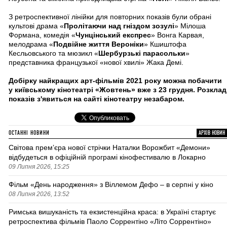
З ретроспективної лінійки для повторних показів були обрані
культові драма «
Пролітаючи над гніздом зозулі
» Мілоша
Формана, комедія «
Чунцінський експрес
» Вонга Карвая,
мелодрама «
Подвійне життя Вероніки
» Кшиштофа
Кесльовського та мюзикл «
Шербурзькі парасольки
»
представника французької «нової хвилі» Жака Демі.
Добірку найкращих арт-фільмів 2021 року можна побачити
у київському кінотеатрі «Жовтень» вже з 23 грудня. Розклад
показів з'явиться на сайті кінотеатру незабаром.
ОСТАННІ НОВИНИ
АРХІВ НОВИН
Світова премʼєра нової стрічки Наталки Ворожбит «Демони»
відбудеться в офіційній програмі кінофестивалю в Локарно
09 Липня 2026, 15:25
Фільм «День народження» з Віллемом Дефо – в серпні у кіно
08 Липня 2026, 13:52
Римська вишуканість та екзистенційна краса: в Україні стартує
ретроспектива фільмів Паоло Соррентіно «Літо Соррентіно»