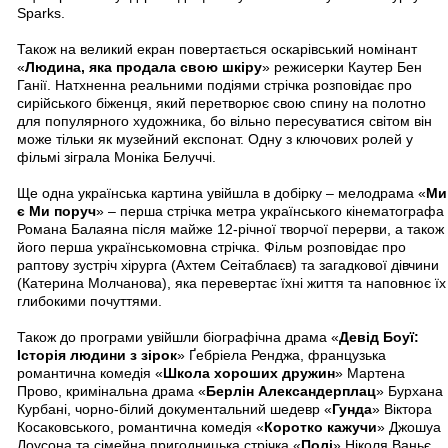
Sparks.
Також на великий екран повертається оскарівський номінант
«
Людина, яка продала свою шкіру
» режисерки Каутер Бен
Ганії. Натхненна реальними подіями стрічка розповідає про
сирійського біженця, який перетворює свою спину на полотно
для популярного художника, бо вільно пересуватися світом він
може тільки як музейний експонат. Одну з ключових ролей у
фільмі зіграла Моніка Белуччі.
Ще одна українська картина увійшла в добірку – мелодрама «
Ми
є Ми поруч
» – перша стрічка метра українського кінематографа
Романа Балаяна після майже 12-річної творчої перерви, а також
його перша українськомовна стрічка. Фільм розповідає про
раптову зустріч хірурга (Ахтем Сеітаблаєв) та загадкової дівчини
(Катерина Молчанова), яка перевертає їхні життя та наповнює їх
глибокими почуттями.
Також до програми увійшли біографічна драма «
Девід Боуї:
Історія людини з зірок
» Ґебріела Ренджа, французька
романтична комедія «
Школа хороших дружин
» Мартена
Прово, кримінальна драма «
Берлін Александерплац
» Бурхана
Курбані, чорно-білий документальний шедевр «
Гунда
» Віктора
Косаковського, романтична комедія «
Коротко кажучи
» Джошуа
Лоусона та сімейна пригодницька стрічка «
Полі
» Ніколя Ваньє.