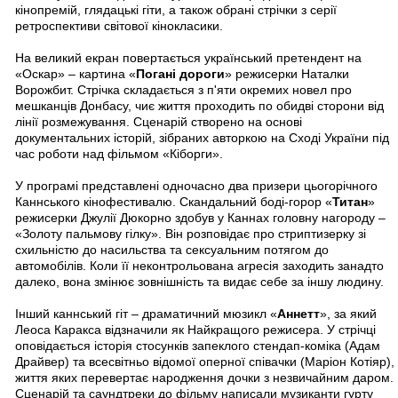
кінопремій, глядацькі гіти, а також обрані стрічки з серії
ретроспективи світової кінокласики.
На великий екран повертається український претендент на
«Оскар» – картина «
Погані дороги
» режисерки Наталки
Ворожбит. Стрічка складається з п'яти окремих новел про
мешканців Донбасу, чиє життя проходить по обидві сторони від
лінії розмежування. Сценарій створено на основі
документальних історій, зібраних авторкою на Сході України під
час роботи над фільмом «Кіборги».
У програмі представлені одночасно два призери цьогорічного
Каннського кінофестивалю. Скандальний боді-горор «
Титан
»
режисерки Джулії Дюкорно здобув у Каннах головну нагороду –
«Золоту пальмову гілку». Він розповідає про стриптизерку зі
схильністю до насильства та сексуальним потягом до
автомобілів. Коли її неконтрольована агресія заходить занадто
далеко, вона змінює зовнішність та видає себе за іншу людину.
Інший каннський гіт – драматичний мюзикл «
Аннетт
», за який
Леоса Каракса відзначили як Найкращого режисера. У стрічці
оповідається історія стосунків запеклого стендап-коміка (Адам
Драйвер) та всесвітньо відомої оперної співачки (Маріон Котіяр),
життя яких перевертає народження дочки з незвичайним даром.
Сценарій та саундтреки до фільму написали музиканти гурту