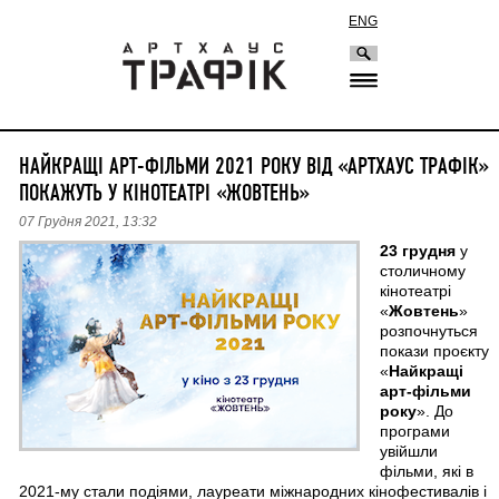
ENG
НАЙКРАЩІ АРТ-ФІЛЬМИ 2021 РОКУ ВІД «АРТХАУС ТРАФІК»
ПОКАЖУТЬ У КІНОТЕАТРІ «ЖОВТЕНЬ»
07 Грудня 2021, 13:32
23 грудня
у
столичному
кінотеатрі
«
Жовтень
»
розпочнуться
покази проєкту
«
Найкращі
aрт-фільми
року
». До
програми
увійшли
фільми, які в
2021-му стали подіями, лауреати міжнародних кінофестивалів і