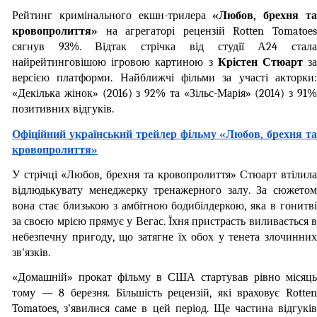
Рейтинг кримінального екшн-трилера 
«Любов, брехня та
кровопролиття»
 на агрегаторі рецензій Rotten Tomatoes 
сягнув 93%. Відтак стрічка від студії А24 стала 
найрейтинговішою ігровою картиною з 
Крістен Стюарт
 за
версією платформи. Найближчі фільми за участі акторки: 
«Декілька жінок» (2016) з 92% та «Зільс-Марія» (2014) з 91% 
позитивних відгуків.
Офіційний український трейлер фільму «Любов, брехня та 
кровопролиття»
У стрічці «Любов, брехня та кровопролиття» Стюарт втілила 
відлюдькувату менеджерку тренажерного залу. За сюжетом 
вона стає близькою з амбітною бодибілдеркою, яка в гонитві 
за своєю мрією прямує у Вегас. Їхня пристрасть виливається в 
небезпечну пригоду, що затягне їх обох у тенета злочинних 
зв'язків.
«Домашній» прокат фільму в США стартував рівно місяць 
тому — 8 березня. Більшість рецензій, які враховує Rotten 
Tomatoes, з'явилися саме в цей період. Ще частина відгуків 