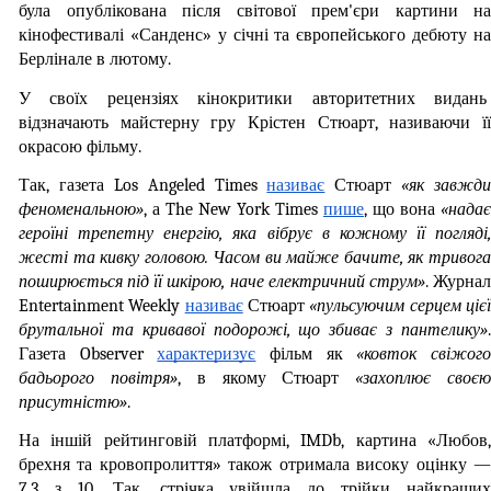
була опублікована після світової прем'єри картини на 
кінофестивалі «Санденс» у січні та європейського дебюту на 
Берлінале в лютому.
У своїх рецензіях кінокритики авторитетних видань  
відзначають майстерну гру Крістен Стюарт, називаючи її 
окрасою фільму. 
Так, газета Los Angeled Times 
називає
 Стюарт 
«як завжди 
феноменальною»
, а The New York Times 
пише
, що вона 
«надає 
героїні трепетну енергію, яка вібрує в кожному її погляді, 
жесті та кивку головою. Часом ви майже бачите, як тривога 
поширюється під її шкірою, наче електричний струм»
. Журнал
Entertainment Weekly 
називає
 Стюарт 
«пульсуючим серцем цієї
брутальної та кривавої подорожі, що збиває з пантелику»
. 
Газета Observer 
характеризує
 фільм як 
«ковток свіжого
бадьорого повітря»
, в якому Стюарт 
«захоплює своєю
присутністю»
.
На іншій рейтинговій платформі, IMDb, картина «Любов, 
брехня та кровопролиття» також отримала високу оцінку — 
7,3 з 10. Так, стрічка увійшла до трійки найкращих 