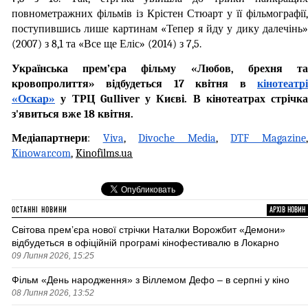
повнометражних фільмів із Крістен Стюарт у її фільмографії, 
поступившись лише картинам «Тепер я йду у дику далечінь» 
(2007) з 8,1 та «Все ще Еліс» (2014) з 7,5.
Українська прем’єра фільму «Любов, брехня та 
кровопролиття» відбудеться 17 квітня в 
кінотеатрі 
«Оскар»
 у ТРЦ Gulliver у Києві. В кінотеатрах стрічка 
з'явиться вже 18 квітня. 
Медіапартнери
: 
Viva
, 
Divoche Media
, 
DTF Magazine
Kinowar.com
, 
Kinofilms.ua
ОСТАННІ НОВИНИ
АРХІВ НОВИН
Світова премʼєра нової стрічки Наталки Ворожбит «Демони»
відбудеться в офіційній програмі кінофестивалю в Локарно
09 Липня 2026, 15:25
Фільм «День народження» з Віллемом Дефо – в серпні у кіно
08 Липня 2026, 13:52