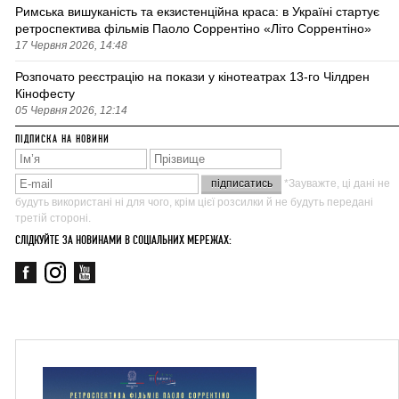
Римська вишуканість та екзистенційна краса: в Україні стартує
ретроспектива фільмів Паоло Соррентіно «Літо Соррентіно»
17 Червня 2026, 14:48
Розпочато реєстрацію на покази у кінотеатрах 13-го Чілдрен
Кінофесту
05 Червня 2026, 12:14
ПІДПИСКА НА НОВИНИ
*Зауважте, ці дані не
будуть використані ні для чого, крім цієї розсилки й не будуть передані
третій стороні.
СЛІДКУЙТЕ ЗА НОВИНАМИ В СОЦІАЛЬНИХ МЕРЕЖАХ: