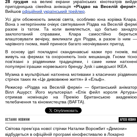
28 грудня
на великі екрани українських кінотеатрів вийд
пригодницька сімейна анімація
«Різдво на Веселій фермі»
.
Вийшов
офіційний український трейлер
.
Усі діти обожнюють зимові свята, особливо юна корівка Клара.
Вона з нетерпінням очікує святкування Різдва на Веселій фермі
разом із татом. Та коли виявляється, що батько занадто
заклопотаний справами, Клара самостійно береться
влаштовувати вечірку, викликати дух Різдва, а разом із ним —
чарівного гнома, який принесе багато неочікуваних пригод.
В основу ідеї покладені скандинавські казки про гномів, які
живуть на фермах та охороняють їхніх мешканців. Гноми тісно
пов’язані з різдвяними традиціями, і саме ними натхнені
популярні іграшки норвезького бренду Jysk і шведської IKEA.
Музика в мультфільмі натхнена мотивами з класичних різдвяних
стрічок таких як «Це дивовижне життя» й «Ельф».
Режисер «Різдва на Веселій фермі» — британський аніматор
Вілл Ашурст. Його мультсеріал «Епік фейл короля Артура»
отримав номінацію на Премію Британською академією
телебачення та кіномистецтва (BAFTA).
ОСТАННІ НОВИНИ
АРХІВ НОВИН
Світова премʼєра нової стрічки Наталки Ворожбит «Демони»
відбудеться в офіційній програмі кінофестивалю в Локарно