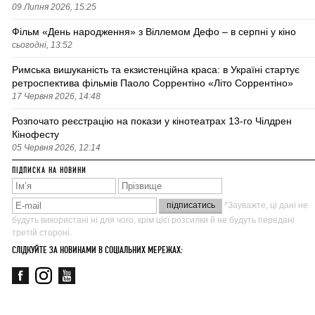
09 Липня 2026, 15:25
Фільм «День народження» з Віллемом Дефо – в серпні у кіно
сьогодні, 13:52
Римська вишуканість та екзистенційна краса: в Україні стартує
ретроспектива фільмів Паоло Соррентіно «Літо Соррентіно»
17 Червня 2026, 14:48
Розпочато реєстрацію на покази у кінотеатрах 13-го Чілдрен
Кінофесту
05 Червня 2026, 12:14
ПІДПИСКА НА НОВИНИ
*Зауважте, ці дані не
будуть використані ні для чого, крім цієї розсилки й не будуть передані
третій стороні.
СЛІДКУЙТЕ ЗА НОВИНАМИ В СОЦІАЛЬНИХ МЕРЕЖАХ: