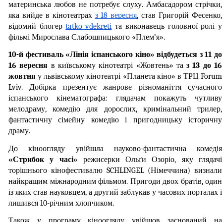
материнська любов не потребує слуху. Амбасадором стрічки, 
яка вийде в кінотеатрах 
з 18 вересня
, став Григорій Фесенко,
відомий блогер 
tatko_vdekreti
 та виконавець головної ролі у
фільмі Мирослава Слабошпицького «Плем’я».  
10-й фестиваль «Лінія іспанського кіно» відбудеться з 11 до 
16 вересня 
в київському кінотеатрі «Жовтень» та 
з 13 до 16
жовтня 
у львівському кінотеатрі «Планета кіно» в ТРЦ Forum 
Lviv. Добірка презентує жанрове різноманіття сучасного 
іспанського кінематографа: глядачам покажуть чутливу 
мелодраму, комедію для дорослих, кримінальний трилер, 
фантастичну сімейну комедію і пригодницьку історичну 
драму.
«Стрибок у часі» 
режисерки Ольґи Озоріо, яку глядачі
торішнього кінофестивалю SCHLINGEL (Німеччина) визнали 
найкращим міжнародним фільмом. Пригоди двох братів, один 
із яких став науковцем, а другий заблукав у часових порталах і 
лишився 10-річним хлопчиком.
Також у програму кіноогляду увійшов заснований на 