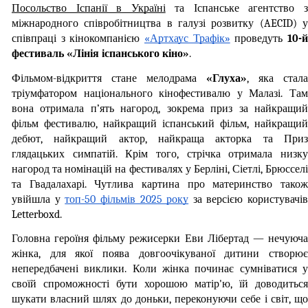
Посольство Іспанії в Україні
 та Іспанське агентство з
міжнародного співробітництва в галузі розвитку (AECID) у 
співпраці з кінокомпанією 
«Артхаус Трафік»
 проведуть 
10-й
фестиваль «Лінія іспанського кіно»
.
Фільмом-відкриття стане мелодрама 
«Глуха»
, яка стала 
тріумфатором національного кінофестивалю у Малазі. Там 
вона отримала п’ять нагород, зокрема приз за найкращий 
фільм фестивалю, найкращий іспанський фільм, найкращий 
дебют, найкращий актор, найкраща акторка та Приз 
глядацьких симпатій. Крім того, стрічка отримала низку 
нагород та номінацій на фестивалях у Берліні, Сіетлі, Брюсселі 
та Гвадалахарі. Чутлива картина про материнство також 
увійшла у 
топ-50 фільмів 2025 року
 за версією користувачів 
Letterboxd. 
Головна героїня фільму режисерки Еви Лібертад — нечуюча 
жінка, для якої поява довгоочікуваної дитини створює 
непередбачені виклики. Коли жінка починає сумніватися у 
своїй спроможності бути хорошою матір'ю, їй доводиться 
шукати власний шлях до доньки, переконуючи себе і світ, що 