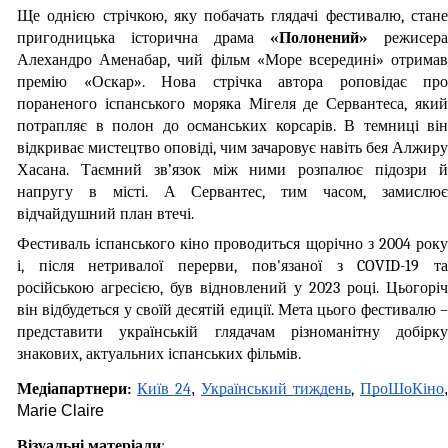
Ще однією стрічкою, яку побачать глядачі фестивалю, стане 
пригодницька історична драма 
«Полонений»
 режисера 
Алехандро Аменабар, чий фільм «Море всередині» отримав 
премію «Оскар». Нова стрічка автора роповідає про 
пораненого іспанського моряка Мігеля де Сервантеса, який 
потрапляє в полон до османських корсарів. В темниці він 
відкриває мистецтво оповіді, чим зачаровує навіть бея Алжиру 
Хасана. Таємний зв’язок між ними розпалює підозри й 
напругу в місті. А Сервантес, тим часом, замислює 
відчайдушний план втечі.
Фестиваль іспанського кіно проводиться щорічно з 2004 року 
і, після нетривалої перерви, пов'язаної з COVID-19 та 
російською агресією, був відновлений у 2023 році. Цьогоріч 
він відбудеться у своїй десятій едиції. Мета цього фестивалю – 
представити українській глядачам різноманітну добірку 
знакових, актуальних іспанських фільмів.
Медіапартнери: 
Київ 24
,
Український тиждень
, 
ПроШоКіно
,
Marie Claire
Візуальні матеріали
: