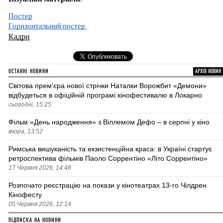
Постер
Горизонтальний постер 
Кадри
ОСТАННІ НОВИНИ
АРХІВ НОВИН
Світова премʼєра нової стрічки Наталки Ворожбит «Демони»
відбудеться в офіційній програмі кінофестивалю в Локарно
сьогодні, 15:25
Фільм «День народження» з Віллемом Дефо – в серпні у кіно
вчора, 13:52
Римська вишуканість та екзистенційна краса: в Україні стартує
ретроспектива фільмів Паоло Соррентіно «Літо Соррентіно»
17 Червня 2026, 14:48
Розпочато реєстрацію на покази у кінотеатрах 13-го Чілдрен
Кінофесту
05 Червня 2026, 12:14
ПІДПИСКА НА НОВИНИ