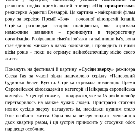
реальних подіях кримінальний трилер 
«Під прикриттям
режисерки Арантші Ечеваррії. Ця картина – найкращий фільм 
року за версією Премії «Ґоя» – головної кінопремії Іспанії. 
Стрічка розповідає історію поліціянтки, яка отримала 
неможливе завдання – проникнути в терористичну 
організацію. Розірвавши сімейні зв’язки та змінивши ім’я, вона 
стає єдиною жінкою в лавах бойовиків, і проводить із ними 
вісім років – поки не отримує найнебезпечнішу місію свого 
життя.
Покажуть на фестивалі й картину 
«Сусіди зверху» 
режисера
Сеска Ґая за участі зірки нашумілого серіалу «Паперовий 
будинок» Белен Куести. Стрічка отримала номінацію Премії 
Європейської кіноакадемії в категорії «Найкраща європейська 
комедія». У центрі сюжету – подружжя, яке за 15 років шлюбу 
перетворилось на майже чужих людей. Пристрасні стогони 
нових сусідів зверху нагадують їм, наскільки нудним стало 
їхнє особисте життя. Одна звана вечеря зводить мешканців 
двох квартир разом, і ця зустріч приносить у стосунки обох 
пар дещо особливе.