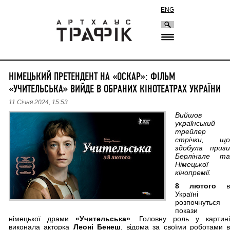
ENG
НІМЕЦЬКИЙ ПРЕТЕНДЕНТ НА «ОСКАР»: ФІЛЬМ
«УЧИТЕЛЬСЬКА» ВИЙДЕ В ОБРАНИХ КІНОТЕАТРАХ УКРАЇНИ
11 Січня 2024, 15:53
Вийшов
український
трейлер
стрічки, що
здобула призи
Берлінале та
Німецької
кінопремії.
8 лютого
в
Україні
розпочнуться
покази
німецької драми
«Учительська»
. Головну роль у картині
виконала акторка
Леоні Бенеш
, відома за своїми роботами в