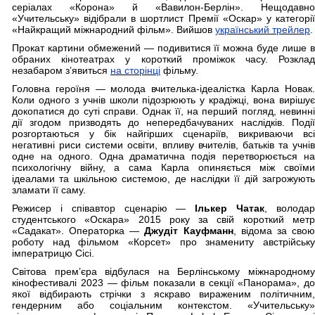
серіалах «Корона» й «Вавилон-Берлін». Нещодавно
«Учительську» відібрали в шортлист Премії «Оскар» у категорії
«Найкращий міжнародний фільм». Вийшов
український трейлер
.
Прокат картини обмежений — подивитися її можна буде лише в
обраних кінотеатрах у короткий проміжок часу. Розклад
незабаром з’явиться
на сторінці
фільму.
Головна героїня — молода вчителька-ідеалістка Карла Новак.
Коли одного з учнів школи підозрюють у крадіжці, вона вирішує
докопатися до суті справи. Однак її, на перший погляд, невинні
дії згодом призводять до непередбачуваних наслідків. Події
розгортаються у бік найгірших сценаріїв, викриваючи всі
негативні риси системи освіти, впливу вчителів, батьків та учнів
одне на одного. Одна драматична подія перетворюється на
психологічну війну, а сама Карла опиняється між своїми
ідеалами та шкільною системою, де наслідки її дій загрожують
зламати її саму.
Режисер і співавтор сценарію —
Ількер Чатак
, волода
студентського «Оскара» 2015 року за свій короткий метр
«Садакат». Операторка —
Джудіт Кауфманн
, відома за сво
роботу над фільмом «Корсет» про знамениту австрійську
імператрицю Сісі.
Світова прем’єра відбулася на Берлінському міжнародному
кінофестивалі 2023 — фільм показали в секції «Панорама», до
якої відбирають стрічки з яскраво вираженим політичним,
гендерним або соціальним контекстом. «Учительську»