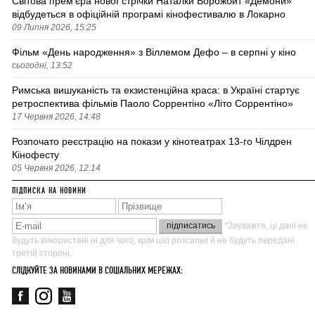
Світова премʼєра нової стрічки Наталки Ворожбит «Демони»
відбудеться в офіційній програмі кінофестивалю в Локарно
09 Липня 2026, 15:25
Фільм «День народження» з Віллемом Дефо – в серпні у кіно
сьогодні, 13:52
Римська вишуканість та екзистенційна краса: в Україні стартує
ретроспектива фільмів Паоло Соррентіно «Літо Соррентіно»
17 Червня 2026, 14:48
Розпочато реєстрацію на покази у кінотеатрах 13-го Чілдрен
Кінофесту
05 Червня 2026, 12:14
ПІДПИСКА НА НОВИНИ
*Зауважте, ці дані не
будуть використані ні для чого, крім цієї розсилки й не будуть передані
третій стороні.
СЛІДКУЙТЕ ЗА НОВИНАМИ В СОЦІАЛЬНИХ МЕРЕЖАХ: