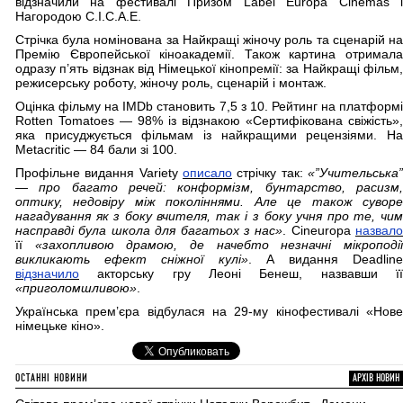
відзначили на фестивалі Призом Label Europa Cinemas і
Нагородою C.I.C.A.E.
Стрічка була номінована за Найкращі жіночу роль та сценарій на
Премію Європейської кіноакадемії. Також картина отримала
одразу п’ять відзнак від Німецької кінопремії: за Найкращі фільм,
режисерську роботу, жіночу роль, сценарій і монтаж.
Оцінка фільму на IMDb становить 7,5 з 10. Рейтинг на платформі
Rotten Tomatoes — 98% із відзнакою «Сертифікована свіжість»,
яка присуджується фільмам із найкращими рецензіями. На
Metacritic — 84 бали зі 100.
Профільне видання Variety
описало
стрічку так:
«”Учительська”
— про багато речей: конформізм, бунтарство, расизм,
оптику, недовіру між поколіннями. Але це також суворе
нагадування як з боку вчителя, так і з боку учня про те, чим
насправді була школа для багатьох з нас»
. Cineuropa
назвало
її
«захопливою драмою, де начебто незначні мікроподі
викликають ефект сніжної кулі»
. А видання Deadline
відзначило
акторську гру Леоні Бенеш, назвавши її
«приголомшливою»
.
Українська прем’єра відбулася на 29-му кінофестивалі «Нове
німецьке кіно».
ОСТАННІ НОВИНИ
АРХІВ НОВИН