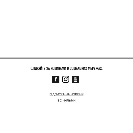
СЛІДКУЙТЕ ЗА НОВИНАМИ В СОЦІАЛЬНИХ МЕРЕЖАХ:
ПІДПИСКА НА НОВИНИ
ВСІ ФІЛЬМИ
СКОРО
ЗАРАЗ У КІНО
НОВИНИ
КОНТАКТНА ІНФОРМАЦІЯ
© АРТХАУС ТРАФІК,