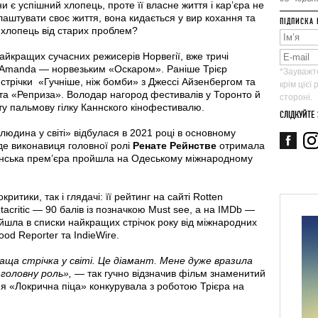
и є успішний хлопець, проте її власне життя і кар’єра не
лаштувати своє життя, вона кидається у вир кохання та
ПІДПИСКА 
й хлопець від старих проблем?
айкращих сучасних режисерів Норвегії, вже тричі
ю Amanda — норвезьким «Оскаром». Раніше Трієр
*Зауважте
стрічки «Гучніше, ніж бомби» з Джессі Айзенбергом та
крім цієї
та «Реприза». Володар нагород фестивалів у Торонто й
стороні.
у пальмову гілку Каннского кінофестивалю.
СЛІДКУЙТЕ
людина у світі» відбулася в 2021 році в основному
де виконавиця головної ролі
Ренате Рейнстве
отримала
аїнська прем’єра пройшла на Одеському міжнародному
критики, так і глядачі: її рейтинг на сайті Rotten
acritic — 90 балів із позначкою Must see, а на IMDb —
ійшла в списки найкращих стрічок року від міжнародних
wood Reporter та IndieWire.
аща стрічка у світі. Це діамант. Мене дуже вразила
 головну роль», —
так гучно відзначив фільм знаменитий
я «Локрична піца» конкурувала з роботою Трієра на