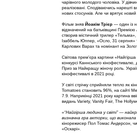
чарівного молодого чоловіка. У дівчин
реалізовані. Сподіваючись нарешті в
нових стосунків. Але чи врятує нови
Фільм зняв
Йоакім Трієр
— один із н
відзначений на батьківщині Преміє
створив містичний трилер «Тельма», 
Ізаббель Юппер, «Осло, 31 серпня» 
Карлових Варах та номінант на Золот
Світова прем'єра картини «Найгірша 
конкурсі Каннського кінофестивалю, 
Приз за Найкращу жіночу роль. Укр
кінофестивалі в 2021 році.
У світі стрічку сприйняли тепло як кіно
Tomatoes становить 96%, на сайті Met
7.9. Наприкінці 2021 року картина вв
видань Variety, Vanity Fair, The Holly
«“Найгірша людина у світі” — найкр
визначна гра акторки, що виконала
кінорежисер Пол Томас Андерсон, чи
«Оскарі».