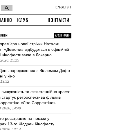
ENGLISH
ПАНІЮ
КЛУБ
КОНТАКТИ
ОВИНИ
АРХІВ НОВИН
 премʼєра нової стрічки Наталки
т «Демони» відбудеться в офіційній
і кінофестивалю в Локарно
2026, 15:25
День народження» з Віллемом Дефо
ні у кіно
 13:52
 вишуканість та екзистенційна краса:
і стартує ретроспектива фільмів
оррентіно «Літо Соррентіно»
 2026, 14:48
то реєстрацію на покази у
трах 13-го Чілдрен Кінофесту
 2026, 12:14