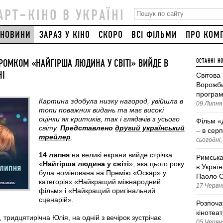
АРТ–КІНО В УКРАЇНІ
НОВИНИ
ЗАРАЗ У КІНО
СКОРО
ВСІ ФІЛЬМИ
ПРО КОМ
РОМКОМ «НАЙГІРША ЛЮДИНА У СВІТІ» ВИЙДЕ В
ОСТАННІ Н
НІ
Світова
Ворожби
програм
Картина здобула низку нагород, увійшла в
09 Липня 
топи поважних видань та має високі
оцінки як критиків, так і глядачів з усього
Фільм «
світу.
Представлено
другий український
– в серп
трейлер
.
сьогодні,
14 липня
на великі екрани вийде стрічка
Римська
«
Найгірша людина у світі
», яка цього року
в Україн
була номінована на Премію «Оскар» у
Паоло С
категоріях «Найкращий міжнародний
17 Червня
фільм» і «Найкращий оригінальний
сценарій».
Розпоча
кінотеа
 тридцятирічна Юлія, на одній з вечірок зустрічає
05 Червня