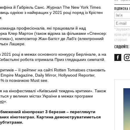
зефіна й Ґабріель Санс. Журнал The New York Times
ПІДПИСКА 
виць однією з найкращих у 2021 році поряд із Крістен
м.
команда професіоналів, які працювали й над
*Зауважте
торка Клер Мартон (також відома за фільмами «Спенсер:
крім цієї
тика»), композитор Жан-Батіст де Лаб'є (електронний
стороні.
льєн Лашере.
СЛІДКУЙТЕ
в 2021 році в межах основного конкурсу Берлінале, а на
ебастьяні робота отримала Приз глядацьких симпатій.
критиків – її рейтинг на сайті Rotten Tomatoes становить
 Empire Magazine, Daily Mirror, Hollywood Reporter,
94% із позначкою Must see.
я на кінофестивалі «Київський тиждень критики». Також
ться у великих містах України в межах програми
но
».
бмежений кінопрокат 3 березня – переглянути
аних кінотеатрах. Картина демонструватиметься
субтитрами.