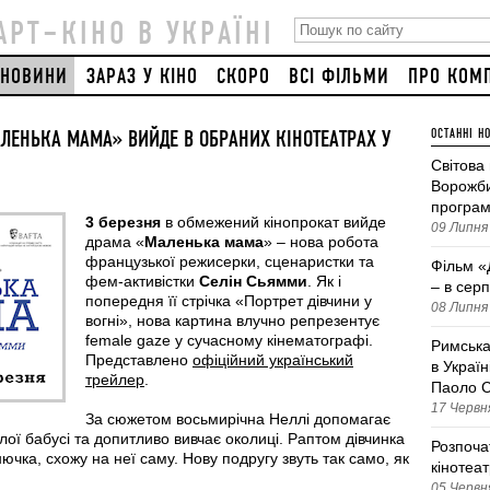
АРТ–КІНО В УКРАЇНІ
НОВИНИ
ЗАРАЗ У КІНО
СКОРО
ВСІ ФІЛЬМИ
ПРО КОМ
АЛЕНЬКА МАМА» ВИЙДЕ В ОБРАНИХ КІНОТЕАТРАХ У
ОСТАННІ Н
Світова
Ворожби
програм
3 березня
в обмежений кінопрокат вийде
09 Липня 
драма «
Маленька мама
» – нова робота
французької режисерки, сценаристки та
Фільм «
фем-активістки
Селін Сьямми
. Як і
– в серп
попередня її стрічка «Портрет дівчини у
08 Липня 
вогні», нова картина влучно репрезентує
female gaze у сучасному кінематографі.
Римська
Представлено
офіційний український
в Україн
трейлер
.
Паоло С
17 Червня
За сюжетом восьмирічна Неллі допомагає
лої бабусі та допитливо вивчає околиці. Раптом дівчинка
Розпоча
нючка, схожу на неї саму. Нову подругу звуть так само, як
кінотеа
05 Червня