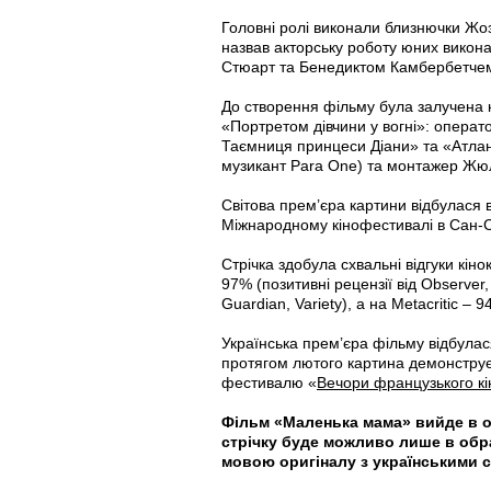
Головні ролі виконали близнючки Жо
назвав акторську роботу юних викона
Стюарт та Бенедиктом Камбербетче
До створення фільму була залучена 
«Портретом дівчини у вогні»: опера
Таємниця принцеси Діани» та «Атлан
музикант Para One) та монтажер Жю
Світова прем’єра картини відбулася 
Міжнародному кінофестивалі в Сан-С
Стрічка здобула схвальні відгуки кіно
97% (позитивні рецензії від Observer,
Guardian, Variety), а на Metacritic – 
Українська прем’єра фільму відбулас
протягом лютого картина демонструє
фестивалю «
Вечори французького кі
Фільм «Маленька мама» вийде в о
стрічку буде можливо лише в обр
мовою оригіналу з українськими 