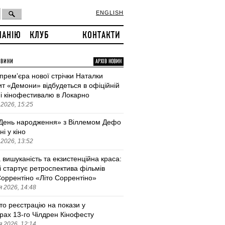
ENGLISH
ПАНІЮ
КЛУБ
КОНТАКТИ
ОВИНИ
АРХІВ НОВИН
 премʼєра нової стрічки Наталки
т «Демони» відбудеться в офіційній
і кінофестивалю в Локарно
2026, 15:25
День народження» з Віллемом Дефо
ні у кіно
2026, 13:52
 вишуканість та екзистенційна краса:
і стартує ретроспектива фільмів
оррентіно «Літо Соррентіно»
 2026, 14:48
то реєстрацію на покази у
трах 13-го Чілдрен Кінофесту
 2026, 12:14