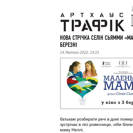
НОВА СТРІЧКА СЕЛІН СЬЯММИ «М
БЕРЕЗНІ
14 Лютого 2022, 14:21
батькам розбирати речі в домі помер
зустрічає в лісі ровесницю, ніби близ
маму Неллі.