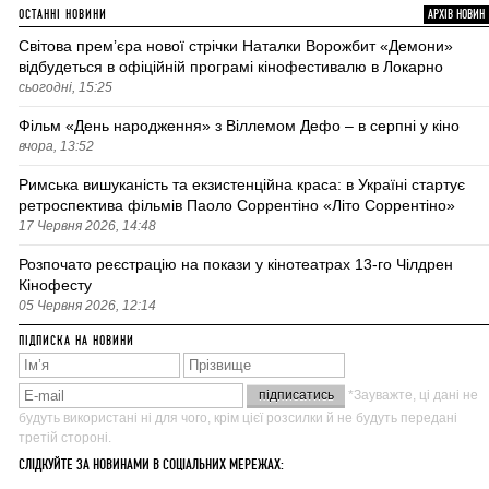
ОСТАННІ НОВИНИ
АРХІВ НОВИН
Світова премʼєра нової стрічки Наталки Ворожбит «Демони»
відбудеться в офіційній програмі кінофестивалю в Локарно
сьогодні, 15:25
Фільм «День народження» з Віллемом Дефо – в серпні у кіно
вчора, 13:52
Римська вишуканість та екзистенційна краса: в Україні стартує
ретроспектива фільмів Паоло Соррентіно «Літо Соррентіно»
17 Червня 2026, 14:48
Розпочато реєстрацію на покази у кінотеатрах 13-го Чілдрен
Кінофесту
05 Червня 2026, 12:14
ПІДПИСКА НА НОВИНИ
*Зауважте, ці дані не
будуть використані ні для чого, крім цієї розсилки й не будуть передані
третій стороні.
СЛІДКУЙТЕ ЗА НОВИНАМИ В СОЦІАЛЬНИХ МЕРЕЖАХ: