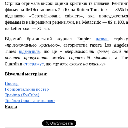
Стрічка отримала високі оцінки критиків та глядачів. Рейтинг 
фільму на IMDb становить 7 з 10, на Rotten Tomatoes — 86% із 
відзнакою «Сертифікована свіжість», яка присуджується 
фільмам із найкращими рецензіями, на Metacritic — 82 зі 100, а 
на Letterboxd — 3.5 з 5.
Відомий британський журнал Empire 
назвав
«приголомшливо красивою»
, авторитетна газета Los Angeles
Times 
відзначила
, що це –
 «першокласний фільм, який не 
повинен пропустити жоден справжній кіноман»
, а The 
Guardian 
стверджує
, що 
«це вже схоже на класику»
.
Візуальні матеріали
:
Постер
Горизонтальний постер
Трейлер (YouTube)
Трейлер (для звантаження)
Кадри