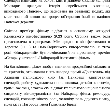
Сценарій написано на основі книги Даніеле Скалізе «Справа 
Мортари: правдива історія єврейського хлопчика, 
викраденого Папою», що заснована на реальних подіях, які 
мали значний вплив на процес об'єднання Італії та падіння 
Папської держави.
Світова прем'єра фільму відбулася в основному конкурсі 
Каннського кінофестивалю 2023 року. Стрічка також була 
представлена в програмах Міжнародного кінофестивалю в 
Торонто (TIFF) та Нью-Йоркського кінофестивалю. У 2024 
році «Викрадений» був номінований на престижну премію 
«Сезар» у категорії «Найкращий іноземний фільм».
На батьківщині фільм здобув визнання професійної спільноти 
та критиків, отримавши п'ять нагород премії «Донателло» від 
Академії італійського кіно (за Найкращі адаптований 
сценарій, роботу художника-постановника, дизайн костюмів, 
грим і зачіски), а також сім відзнак Італійського національного 
синдикату кіножурналістів (за Найкращі фільм, режисуру, 
сценарій, головну жіночу роль, чоловічу роль другого плану, 
монтаж та Нагороду імені Ґульєльмо Біраґі).