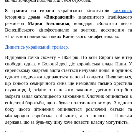
каталізатором падіння Папської держави.
8 травня
 на екрани українських кінотеатрів 
виходит
історична драма
 «Викрадений»
 знаменитого італійського 
режисера 
Марко Беллоккьо
, володаря «Золотого лева»
Венеційського кінофестивалю за життєві досягнення та 
«Почесної пальмової гілки» Каннського кінофестивалю.
Дивитись український трейлер
. 
Відправна точка сюжету – 1858 рік. По всій Європі віє вітер 
свободи, однак у Болоньї досі діє королівська влада Папи. У 
єврейському кварталі міста стається нечувана подія: в будинок 
одного подружжя вдираються папські солдати. Виявляється, 
що їхнього семирічного сина ще немовлям таємно хрестила 
служниця, і, згідно з папським законом, дитину потрібно 
забрати задля католицького виховання. Хлопчик опиняється в 
епіцентрі боротьби, що набуває політичного виміру. З одного 
боку цього зіткнення опиняються розлючені батьки та 
міжнародна єврейська спільнота, а з іншого – Папська 
держава, що за будь-яку ціну хоче довести власну могутність.