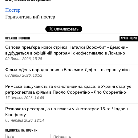
Постер
Горизонтальний постер
ОСТАННІ НОВИНИ
АРХІВ НОВИН
Світова премʼєра нової стрічки Наталки Ворожбит «Демони»
відбудеться в офіційній програмі кінофестивалю в Локарно
09 Липня 2026, 15:25
Фільм «День народження» з Віллемом Дефо – в серпні у кіно
08 Липня 2026, 13:52
Римська вишуканість та екзистенційна краса: в Україні стартує
ретроспектива фільмів Паоло Соррентіно «Літо Соррентіно»
17 Червня 2026, 14:48
Розпочато реєстрацію на покази у кінотеатрах 13-го Чілдрен
Кінофесту
05 Червня 2026, 12:14
ПІДПИСКА НА НОВИНИ