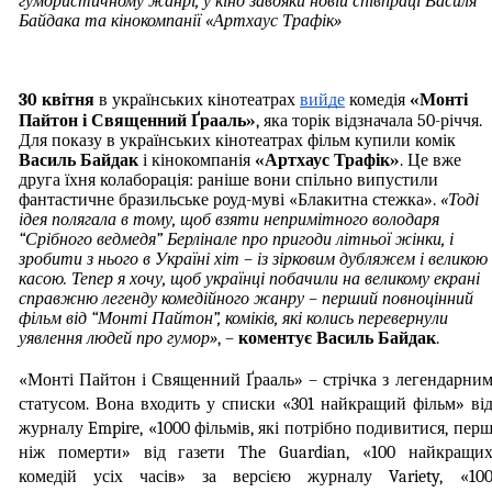
гумористичному жанрі, у кіно завдяки новій співпраці Василя 
Байдака та кінокомпанії «Артхаус Трафік»
30 квітня 
в українських кінотеатрах 
вийде
 комедія 
«Монті 
Пайтон і Священний Ґрааль»
, яка торік відзначала 50-річчя. 
Для показу в українських кінотеатрах фільм купили комік 
Василь Байдак
 і кінокомпанія 
«Артхаус Трафік»
. Це вже 
друга їхня колаборація: раніше вони спільно випустили 
фантастичне бразильське роуд-муві «Блакитна стежка». 
«Тоді 
ідея полягала в тому, щоб взяти непримітного володаря 
“Срібного ведмедя” Берлінале про пригоди літньої жінки, і 
зробити з нього в Україні хіт – із зірковим дубляжем і великою 
касою. Тепер я хочу, щоб українці побачили на великому екрані 
справжню легенду комедійного жанру – перший повноцінний 
фільм від “Монті Пайтон”, коміків, які колись перевернули 
уявлення людей про гумор»
, – 
коментує Василь Байдак
.
«Монті Пайтон і Священний Ґрааль» – стрічка з легендарним
статусом. Вона входить у списки «301 найкращий фільм» від
журналу Empire, «1000 фільмів, які потрібно подивитися, перш
ніж померти» від газети The Guardian, «100 найкращих
комедій усіх часів» за версією журналу Variety, «100