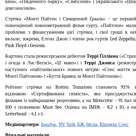
Біна», «Південного парку», «Сімпсонів» і українського «Шоу
довгоносиків».
Стрічка «Монті Пайтон і Священний Ґрааль» – це перший
повноцінний повнометражний фільм гурту. «Пайтони» мали
проблеми з фінансуванням цієї стрічки, і свої гроші в неї
вклали, зокрема, Елтон Джон і члени рок-гуртів Led Zeppelin,
Pink Floyd і Genesis.
Картина стала режисерським дебютом 
Террі Ґілліама 
(«Страх 
і огида в Лас-Веґасі», «12 мавп») і 
Террі Джонса
 (режисер
наступних «пайтонівських» повних метрів: «Сенс життя за 
Монті Пайтоном» і «Буття Браяна за Монті Пайтоном»).
Рейтинг стрічки на Rotten Tomatoes становить 92% з 
відзнакою «Сертифікована свіжість», яка присуджується 
фільмам із найкращими рецензіями, а на Metacritic – 91 бал зі 
100 з позначкою Must See. Оцінка на IMDb – 8,2 з 10, а на 
Letterboxd – 4,1 з 5.
Медіапартнери
: 
,
NV
, 
Yabl
, 
БЖ
, 
bit.ua
, 
Kinowar
, 
Сенс
EasyPay
Візуальні матеріали
: