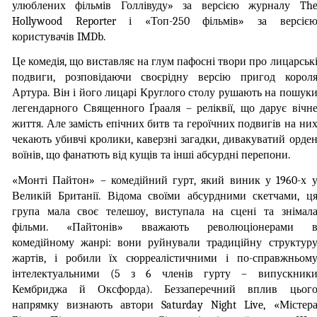
улюблених фільмів Голлівуду» за версією журналу The
Hollywood Reporter і «Топ-250 фільмів» за версією
користувачів IMDb.
Це комедія, що виставляє на глум пафосні твори про лицарські
подвиги, розповідаючи своєрідну версію пригод короля
Артура. Він і його лицарі Круглого столу рушають на пошуки
легендарного Священного Ґрааля – реліквії, що дарує вічне
життя. Але замість епічних битв та героїчних подвигів на них
чекають убивчі кролики, каверзні загадки, дивакуватий орден
воїнів, що фанатють від кущів та інші абсурдні перепони.
«Монті Пайтон» – комедійний гурт, який виник у 1960-х у
Великій Британії. Відома своїми абсурдними скетчами, ця
група мала своє телешоу, виступала на сцені та знімала
фільми. «Пайтонів» вважають революціонерами в
комедійному жанрі: вони руйнували традиційну структуру
жартів, і робили їх сюрреалістичними і по-справжньому
інтелектуальними (5 з 6 членів гурту – випускники
Кембриджа й Оксфорда). Беззаперечний вплив цього
напрямку визнають автори Saturday Night Live, «Містера