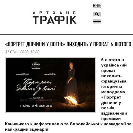
ENG
«ПОРТРЕТ ДІВЧИНИ У ВОГНІ» ВИХОДИТЬ У ПРОКАТ 6 ЛЮТОГО
31 Січня 2020, 13:08
6 лютого в
український
прокат
виходить
французька
історична
мелодрама
«Портрет
дівчини у
вогні»,
відзначений
преміями
Каннського кінофестивалю та Європейської кіноакадемії за
найкращий сценарій.