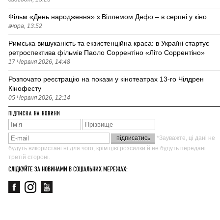
Фільм «День народження» з Віллемом Дефо – в серпні у кіно
вчора, 13:52
Римська вишуканість та екзистенційна краса: в Україні стартує
ретроспектива фільмів Паоло Соррентіно «Літо Соррентіно»
17 Червня 2026, 14:48
Розпочато реєстрацію на покази у кінотеатрах 13-го Чілдрен
Кінофесту
05 Червня 2026, 12:14
ПІДПИСКА НА НОВИНИ
*Зауважте, ці дані не
будуть використані ні для чого, крім цієї розсилки й не будуть передані
третій стороні.
СЛІДКУЙТЕ ЗА НОВИНАМИ В СОЦІАЛЬНИХ МЕРЕЖАХ: