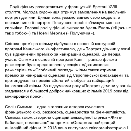
Події фільму розгортаються у французькій Бретані XVIII
століття. Молода художниця отримує замовлення на весільний
портрет дівчини. Днями вона уважно вивчає свою модель, а
ночами пише її портрет. Поступово героїні зближуються все
сильніше. Головні ролі у фільмі виконали Адель Енель («Щось не
так з тобою») та Ноемі Мерлан («Полуничка»).
Світова прем'єра фільму відбулася в основній конкурсній
програмі Каннського кінофестивалю, де «Портрет дівчини у вогні
був відзначений премією за найкращий сценарій. Це перша
участь Сьямма в основній програмі Канн – раніше фільми
режисерки були представлені у секціях «Двотижневик
режисерів» та «Особливий погляд». Фільм також отримав
премію за найкращий сценарій від Європейської кіноакадемії та
претендував на премію «Золотий глобус» за найкращий
іншомовний фільм. За підсумками року «Портрет дівчини у вогні»
згадувався у більшості добірок найкращих фільмів 2019 року від
міжнародної преси.
Селін Сьямма – одна з головних авторок сучасного
французького кіно, режисерка, сценаристка та фем-активістка.
Сьямма також створила сценарій анімаційної стрічки «Життя
Кабачка», номінованої на премію «Оскар» за найкращий
анімаційний фільм. У 2018 вона виступила співорганізаторкою і