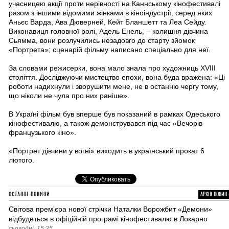
учасницею акції проти нерівності на Каннському кінофестивалі
разом з іншими відомими жінками в кіноіндустрії, серед яких
Аньєс Варда, Ава Дюверней, Кейт Бланшетт та Леа Сейду.
Виконавиця головної ролі, Адель Енель, – колишня дівчина
Сьямма, вони розлучились незадовго до старту зйомок
«Портрета»; сценарій фільму написано спеціально для неї.
За словами режисерки, вона мало знала про художниць XVIII
століття. Досліджуючи мистецтво епохи, вона буда вражена: «Ці
роботи надихнули і зворушити мене, не в останню чергу тому,
що ніколи не чула про них раніше».
В Україні фільм був вперше був показаний в рамках Одеського
кінофестивалю, а також демонструвався під час «Вечорів
французького кіно».
«Портрет дівчини у вогні» виходить в український прокат 6
лютого.
ОСТАННІ НОВИНИ
АРХІВ НОВИН
Світова премʼєра нової стрічки Наталки Ворожбит «Демони»
відбудеться в офіційній програмі кінофестивалю в Локарно
сьогодні, 15:25