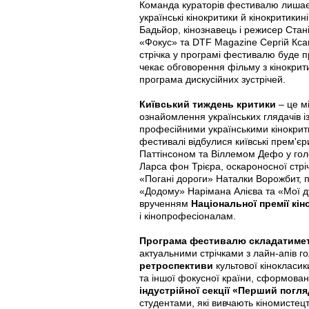
Команда кураторів фестивалю лишає
українські кінокритики й кінокритикин
Бадьйор, кінознавець і режисер Стані
«Фокус» та DTF Magazine Сергій Кса
стрічка у програмі фестивалю буде п
чекає обговорення фільму з кінокри
програма дискусійних зустрічей.
Київський тиждень критики
– це м
ознайомлення українських глядачів
професійними українськими кінокрит
фестивалі відбулися київські прем'єри
Паттінсоном та Віллемом Дефо у гол
Ларса фон Трієра, оскароносної стріч
«Погані дороги» Наталки Ворожбит, 
«Додому» Нарімана Алієва та «Мої ду
врученням
Національної премії кін
і кінопрофесіоналам.
Програма фестивалю складатимет
актуальними стрічками з лайн-апів г
ретроспективи
культової кінокласик
та іншої фокусної країни, сформована
індустрійної секції «Перший погл
студентами, які вивчають кіномистецт