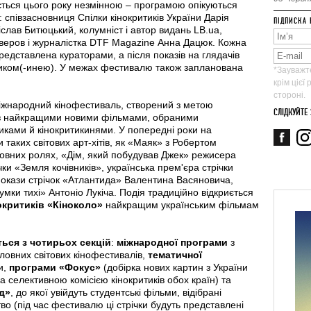
ться цього року незмінною – програмою опікуються
і: співзасновниця Спілки кінокритиків України Дарія
ПІДПИСКА 
слав Битюцький, колумніст і автор видань LB.ua,
веров і журналістка DTF Magazine Анна Дацюк. Кожна
редставлена кураторами, а після показів на глядачів
тиком(-инею). У межах фестивалю також запланована
*Зауважте
крім цієї
стороні.
іжнародний кінофестиваль, створений з метою
СЛІДКУЙТЕ
 із найкращими новими фільмами, обраними
иками й кінокритикинями. У попередні роки на
 таких світових арт-хітів, як «Маяк» з Робертом
овних ролях, «Дім, який побудував Джек» режисера
ки «Земля кочівників», українська прем'єра стрічки
покази стрічок «Атлантида» Валентина Васяновича,
мки тихі» Антоніо Лукіча. Подія традиційно відкриється
окритиків «Кіноколо»
найкращим українським фільмам
ься з чотирьох секцій
:
міжнародної програми
з
оловних світових кінофестивалів,
тематичної
и,
програми «Фокус»
(добірка нових картин з України
 селективною комісією кінокритиків обох країн) та
яд»
, до якої увійдуть студентські фільми, відібрані
во (під час фестивалю ці стрічки будуть представлені