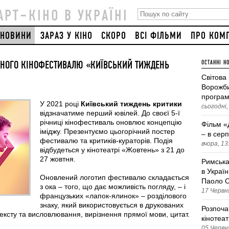
АРТ–КІНО В УКРАЇНІ
НОВИНИ
ЗАРАЗ У КІНО
СКОРО
ВСІ ФІЛЬМИ
ПРО КОМ
ЕЙНОГО КІНОФЕСТИВАЛЮ «КИЇВСЬКИЙ ТИЖДЕНЬ
ОСТАННІ Н
Світова
Ворожби
програм
У 2021 році
Київський тиждень критики
сьогодні,
відзначатиме перший ювілей. До своєї 5-ї
річниці кінофестиваль оновлює концепцію
Фільм «
іміджу. Презентуємо цьогорічний постер
– в серп
фестивалю та критиків-кураторів. Подія
вчора, 13
відбудеться у кінотеатрі «Жовтень» з 21 до
27 жовтня.
Римська
в Україн
Оновлений логотип фестивалю складається
Паоло С
з ока – того, що дає можливість погляду, – і
17 Червня
французьких «лапок-ялинок» – розділового
знаку, який використовується в друкованих
Розпоча
ексту та висловлювання, вирізнення прямої мови, цитат.
кінотеа
05 Червня