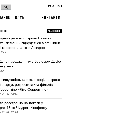
ENGLISH
ПАНІЮ
КЛУБ
КОНТАКТИ
ОВИНИ
АРХІВ НОВИН
 премʼєра нової стрічки Наталки
т «Демони» відбудеться в офіційній
і кінофестивалю в Локарно
 15:25
День народження» з Віллемом Дефо
ні у кіно
:52
 вишуканість та екзистенційна краса:
і стартує ретроспектива фільмів
оррентіно «Літо Соррентіно»
 2026, 14:48
то реєстрацію на покази у
трах 13-го Чілдрен Кінофесту
 2026, 12:14