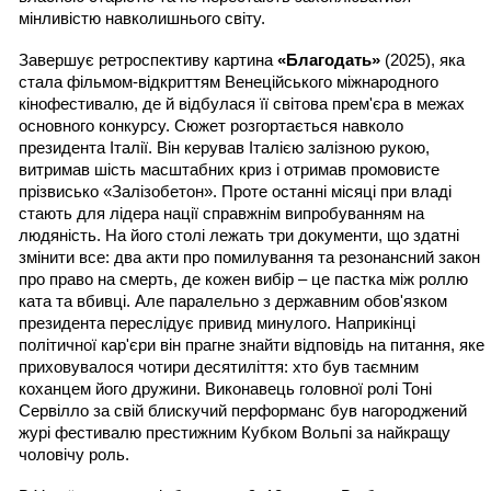
мінливістю навколишнього світу.
Завершує ретроспективу картина 
«Благодать»
 (2025), яка 
стала фільмом-відкриттям Венеційського міжнародного 
кінофестивалю, де й відбулася її світова прем'єра в межах 
основного конкурсу. Сюжет розгортається навколо 
президента Італії. Він керував Італією залізною рукою, 
витримав шість масштабних криз і отримав промовисте 
прізвисько «Залізобетон». Проте останні місяці при владі 
стають для лідера нації справжнім випробуванням на 
людяність. На його столі лежать три документи, що здатні 
змінити все: два акти про помилування та резонансний закон 
про право на смерть, де кожен вибір – це пастка між роллю 
ката та вбивці. Але паралельно з державним обов'язком 
президента переслідує привид минулого. Наприкінці 
політичної кар'єри він прагне знайти відповідь на питання, яке 
приховувалося чотири десятиліття: хто був таємним 
коханцем його дружини. Виконавець головної ролі Тоні 
Сервілло за свій блискучий перформанс був нагороджений 
журі фестивалю престижним Кубком Вольпі за найкращу 
чоловічу роль.