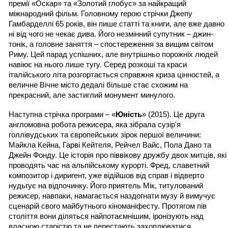
премії «Оскар» та «Золотий глобус» за найкращий 
міжнародний фільм. Головному герою стрічки Джепу 
Гамбарделлі 65 років, він пише статті та книги, але вже давно 
ні від чого не чекає дива. Його незмінний супутник – джин-
тонік, а головне заняття – спостереження за вищим світом 
Риму. Цей парад успішних, але внутрішньо порожніх людей 
навіює на нього лише тугу. Серед розкоші та краси 
італійського літа розгортається справжня криза цінностей, а 
величне Вічне місто дедалі більше стає схожим на 
прекрасний, але застиглий монумент минулого.
Наступна стрічка програми – «
Юність
» (2015). Це друга 
англомовна робота режисера, яка зібрала сузір'я 
голлівудських та європейських зірок першої величини: 
Майкла Кейна, Гарві Кейтеля, Рейчел Вайс, Пола Дано та 
Джейн Фонду. Це історія про піввікову дружбу двох митців, які 
проводять час на альпійському курорті. Фред, славетний 
композитор і диригент, уже відійшов від справ і відверто 
нудьгує на відпочинку. Його приятель Мік, титулований 
режисер, навпаки, намагається наздогнати музу й вимучує 
сценарій свого майбутнього кіноманіфесту. Протягом пів 
століття вони діляться найпотаємнішим, іронізують над 
власною старістю та не перестають захоплюватися 