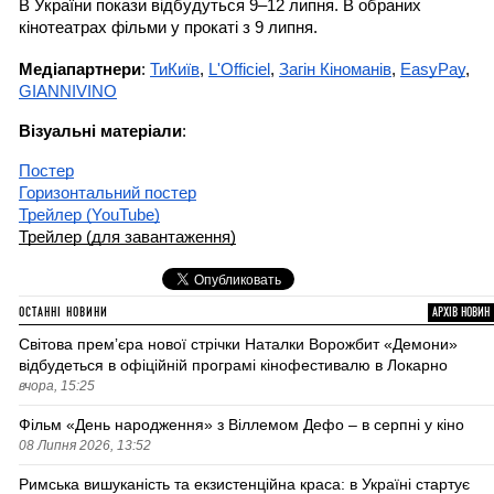
В України покази відбудуться 9–12 липня. В обраних 
кінотеатрах фільми у прокаті з 9 липня.
Медіапартнери
: 
ТиКиїв
, 
L'Officiel
, 
Загін Кіноманів
, 
EasyPay
, 
GIANNIVINO
Візуальні матеріали
:
Постер
Горизонтальний постер
Трейлер (YouTube)
Трейлер (для завантаження)
ОСТАННІ НОВИНИ
АРХІВ НОВИН
Світова премʼєра нової стрічки Наталки Ворожбит «Демони»
відбудеться в офіційній програмі кінофестивалю в Локарно
вчора, 15:25
Фільм «День народження» з Віллемом Дефо – в серпні у кіно
08 Липня 2026, 13:52
Римська вишуканість та екзистенційна краса: в Україні стартує