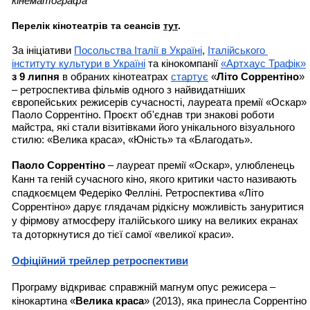
кінематографа
Перелік кінотеатрів та сеансів
тут
.
За ініціативи 
Посольства Італії в Україні
, 
Італійського 
інституту культури в Україні
 та кінокомпанії 
«Артхаус Трафік»
з 9 липня
 в обраних кінотеатрах 
стартує
 «
Літо Соррентіно
» 
– ретроспектива фільмів одного з найвидатніших 
європейських режисерів сучасності, лауреата премії «Оскар» 
Паоло Соррентіно. Проєкт об'єднав три знакові роботи 
майстра, які стали візитівками його унікального візуального 
стилю: «Велика краса», «Юність» та «Благодать».
Паоло Соррентіно
 – лауреат премії «Оскар», улюбленець 
Канн та геній сучасного кіно, якого критики часто називають 
спадкоємцем Федеріко Фелліні. Ретроспектива «Літо 
Соррентіно» дарує глядачам рідкісну можливість зануритися 
у фірмову атмосферу італійського шику на великих екранах 
та доторкнутися до тієї самої «великої краси».
Офіційний трейлер ретроспективи
Програму відкриває справжній магнум опус режисера – 
кінокартина «
Велика краса
» (2013), яка принесла Соррентіно 