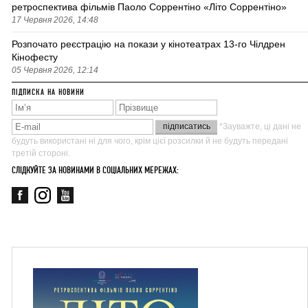
ретроспектива фільмів Паоло Соррентіно «Літо Соррентіно»
17 Червня 2026, 14:48
Розпочато реєстрацію на покази у кінотеатрах 13-го Чілдрен
Кінофесту
05 Червня 2026, 12:14
ПІДПИСКА НА НОВИНИ
*Зауважте, ці дані не
будуть використані ні для чого, крім цієї розсилки й не будуть передані
третій стороні.
СЛІДКУЙТЕ ЗА НОВИНАМИ В СОЦІАЛЬНИХ МЕРЕЖАХ: