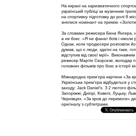
На екрані на харизматичного спортс
українській публіці за музичним тр
на спортивну підготовку до ролі 8 мі
знялися номінант на премію «Золотий
За словами режисера Бена Янгера, н
а не бокс. «Я не фанат боїв і ніколи
Однак, коли продюсери розповіли йог
думав, що є люди, здатні на таке, го
відступив від своєї мрії». Виконавч
режисер Мартін Скорсезе, володар пр
головних фільмів про бокс в історії кі
Міжнародна прем'єра картини «За кр
Українська прем'єра відбудеться у ст
заходу: Jack Daniel's. З 2 лютого філ
Запоріжжі, Дніпрі, Ковелі, Луцьку, Ль
Чернівцях. «За кров до перемоги» де
оригіналу з субтитрами.