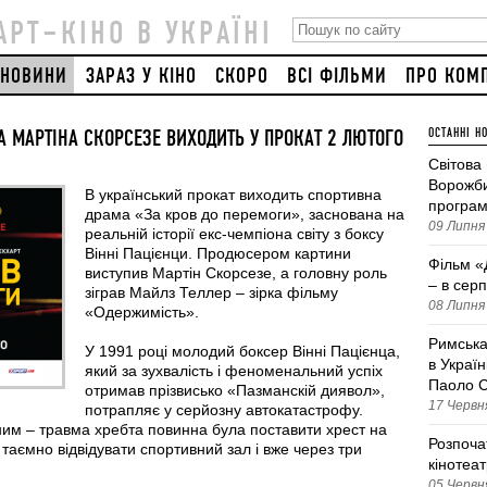
АРТ–КІНО В УКРАЇНІ
НОВИНИ
ЗАРАЗ У КІНО
СКОРО
ВСІ ФІЛЬМИ
ПРО КОМ
 МАРТІНА СКОРСЕЗЕ ВИХОДИТЬ У ПРОКАТ 2 ЛЮТОГО
ОСТАННІ Н
Світова
Ворожби
В український прокат виходить спортивна
програм
драма «За кров до перемоги», заснована на
09 Липня 
реальній історії екс-чемпіона світу з боксу
Вінні Пацієнци. Продюсером картини
Фільм «
виступив Мартін Скорсезе, а головну роль
– в серп
зіграв Майлз Теллер – зірка фільму
08 Липня 
«Одержимість».
Римська
У 1991 році молодий боксер Вінні Пацієнца,
в Україн
який за зухвалість і феноменальний успіх
Паоло С
отримав прізвисько «Пазманскій диявол»,
17 Червня
потрапляє у серйозну автокатастрофу.
ним – травма хребта повинна була поставити хрест на
Розпоча
в таємно відвідувати спортивний зал і вже через три
кінотеа
05 Червня