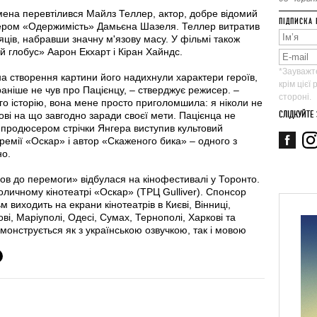
мена перевтілився Майлз Теллер, актор, добре відомий
ПІДПИСКА 
илером «Одержимість» Дамьєна Шазеля. Теллер витратив
сяців, набравши значну м'язову масу. У фільмі також
 глобус» Аарон Екхарт і Кіран Хайндс.
*Зауважте
а створення картини його надихнули характери героїв,
крім цієї
 раніше не чув про Пацієнцу, – стверджує режисер. –
стороні.
о історію, вона мене просто приголомшила: я ніколи не
СЛІДКУЙТЕ
тові на що завгодно заради своєї мети. Пацієнца не
им продюсером стрічки Янгера виступив культовий
емії «Оскар» і автор «Скаженого бика» – одного з
но.
ов до перемоги» відбулася на кінофестивалі у Торонто.
оличному кінотеатрі «Оскар» (ТРЦ Gulliver). Спонсор
ьм виходить на екрани кінотеатрів в Києві, Вінниці,
вові, Маріуполі, Одесі, Сумах, Тернополі, Харкові та
монструється як з українською озвучкою, так і мовою