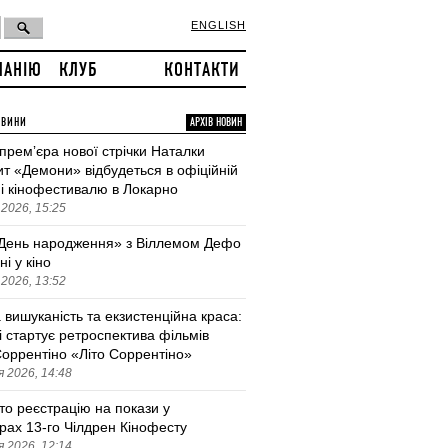
ENGLISH
ПАНІЮ
КЛУБ
КОНТАКТИ
ОВИНИ
АРХІВ НОВИН
 премʼєра нової стрічки Наталки
т «Демони» відбудеться в офіційній
і кінофестивалю в Локарно
2026, 15:25
День народження» з Віллемом Дефо
ні у кіно
2026, 13:52
 вишуканість та екзистенційна краса:
і стартує ретроспектива фільмів
оррентіно «Літо Соррентіно»
 2026, 14:48
то реєстрацію на покази у
трах 13-го Чілдрен Кінофесту
 2026, 12:14