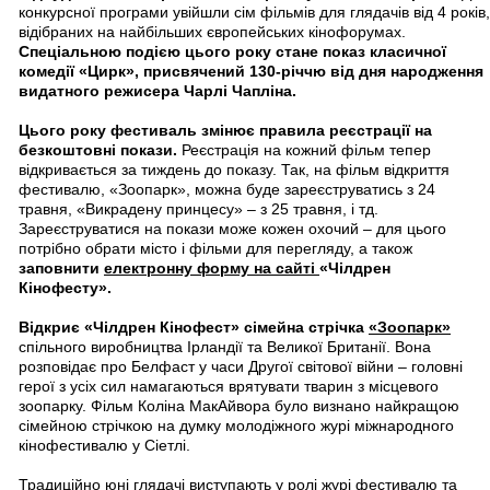
конкурсної програми увійшли сім фільмів для глядачів від 4 років,
відібраних на найбільших європейських кінофорумах.
Спеціальною подією цього року стане показ класичної
комедії «Цирк», присвячений 130-річчю від дня народження
видатного режисера Чарлі Чапліна.
Цього року фестиваль змінює правила реєстрації на
безкоштовні покази.
Реєстрація на кожний фільм тепер
відкривається за тиждень до показу. Так, на фільм відкриття
фестивалю, «Зоопарк», можна буде зареєструватись з 24
травня, «Викрадену принцесу» – з 25 травня, і тд.
Зареєструватися на покази може кожен охочий – для цього
потрібно обрати місто і фільми для перегляду, а також
заповнити
електронну форму на сайті
«Чілдрен
Кінофесту».
Відкриє «Чілдрен Кінофест» сімейна стрічка
«Зоопарк»
спільного виробництва Ірландії та Великої Британії. Вона
розповідає про Белфаст у часи Другої світової війни – головні
герої з усіх сил намагаються врятувати тварин з місцевого
зоопарку. Фільм Коліна МакАйвора було визнано найкращою
сімейною стрічкою на думку молодіжного журі міжнародного
кінофестивалю у Сіетлі.
Традиційно юні глядачі виступають у ролі журі фестивалю та