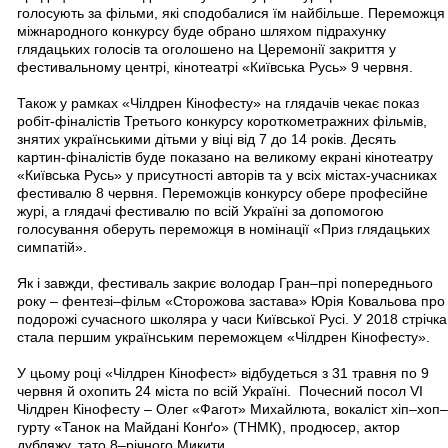
голосують за фільми, які сподобалися їм найбільше. Переможця
міжнародного конкурсу буде обрано шляхом підрахунку
глядацьких голосів та оголошено на Церемонії закриття у
фестивальному центрі, кінотеатрі «Київська Русь» 9 червня.
Також у рамках «Чілдрен Кінофесту» на глядачів чекає показ
робіт-фіналістів Третього конкурсу короткометражних фільмів,
знятих українськими дітьми у віці від 7 до 14 років. Десять
картин-фіналістів буде показано на великому екрані кінотеатру
«Київська Русь» у присутності авторів та у всіх містах-учасниках
фестивалю 8 червня. Переможців конкурсу обере професійне
журі, а глядачі фестивалю по всій Україні за допомогою
голосування оберуть переможця в номінації «Приз глядацьких
симпатій».
Як і завжди, фестиваль закриє володар Гран–прі попереднього
року – фентезі–фільм «Сторожова застава» Юрія Ковальова про
подорожі сучасного школяра у часи Київської Русі. У 2018 стрічка
стала першим українським переможцем «Чілдрен Кінофесту».
У цьому році «Чілдрен Кінофест» відбудеться з 31 травня по 9
червня й охопить 24 міста по всій Україні. Почесний посол VІ
Чілдрен Кінофесту – Олег «Фагот» Михайлюта, вокаліст хіп–хоп–
гурту «Танок на Майдані Конґо» (ТНМК), продюсер, актор
дубляжу, тато 8–річного Микити.