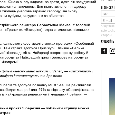
ероя. Юнака знову кидають за ґрати, адже він засуджений
 вважатися злочином. Для нього звільнення щоразу
ПІДПИСКА 
и хлопець учергове втрачає свободу, він знову
авнім сусідом, засудженим за вбивство.
стрійського режисера
Себастьяна Майзе.
У головній
*Зауважте
», «Транзит», «Вікторія»), одна з головних німецьких
крім цієї
стороні.
СЛІДКУЙТЕ
на Каннському фестивалі в межах програми «Особливий
ї. Там стрічка здобула Приз журі. Пізніше «Велика
ої кіноакадемії за Найкращі операторську роботу й
нагороду за Найкращий грим і Бронзову нагороду за
 кінопремії.
о фільм
«неочікувано ніжним»
,
Variety
—
«захопливим і
мовірно інтелектуальною драмою»
.
89 балів та здобула позначку Must See. На рейтинговій
свобода» має рейтинг 97% та відзнаку «Сертифікована
ам із найкращими рецензіями (глядацький рейтинг —
ний прокат 9 березня — побачити стрічку можна
еатрах.