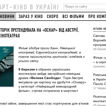
АРТ–КІНО В УКРАЇНІ
НОВИНИ
ЗАРАЗ У КІНО
СКОРО
ВСІ ФІЛЬМИ
ПРО КОМ
ТОРІК ПРЕТЕНДУВАЛА НА «ОСКАР» ВІД АВСТРІЇ,
ОСТАННІ Н
ІНОТЕАТРАХ
Світова
Ворожби
програм
Фільм здобув призи Канн, Німецької
09 Липня 
кінопремії, Європейської кіноакадемії, а
також прихильність критиків і глядачів з
Фільм «
усього світу.
– в серп
сьогодні,
9 березня
в обраних українських
кінотеатрах вийде австрійсько-німецька
Римська
драма
«Велика Свобода»
. Торік Австрія
в Україн
висувала цю картину на здобуття «Оскару»
Паоло С
у категорії «Найкращий міжнародний
17 Червня
фільм», стрічка потрапила в шортлист
Розпоча
кінотеа
тової війни, завершення якої стає порятунком для в’язнів
05 Червня