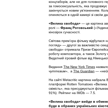
концтаборів, але не для головного г
за гомосексуальність, яка продовжує
закінчується новим ув’язненням. Кол
опиняється в одній камері зі своїм д
«Велика свобода»
— це картина ав
ролі —
Франц Роговський
(«Ундина
кінозірок сучасності.
Світова прем’єра фільму відбулася 
погляд» — другої за важливістю секці
свобода» отримала Призи Європейськ
роботу композитора, а також Золоту 
Видатний ігровий фільм від Німецької
Видання
The New York Time
s
назвал
чуттєвим»
, а
The Guardia
n
—
«ней
На сайті Metacritic картина набрала 
платформі Rotten Tomatoes «Велика 
свіжість», яка присуджується фільм
91%). Рейтинг на IMDb — 7.5.
«Велика свобода» вийде в обмеже
буде в обраних українських кінот