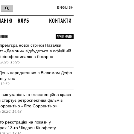
ENGLISH
ПАНІЮ
КЛУБ
КОНТАКТИ
ОВИНИ
АРХІВ НОВИН
 премʼєра нової стрічки Наталки
т «Демони» відбудеться в офіційній
і кінофестивалю в Локарно
2026, 15:25
День народження» з Віллемом Дефо
ні у кіно
 13:52
 вишуканість та екзистенційна краса:
і стартує ретроспектива фільмів
оррентіно «Літо Соррентіно»
 2026, 14:48
то реєстрацію на покази у
трах 13-го Чілдрен Кінофесту
 2026, 12:14