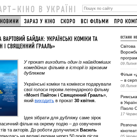
АРТ–КІНО В УКРАЇНІ
НОВИНИ
ЗАРАЗ У КІНО
СКОРО
ВСІ ФІЛЬМИ
ПРО КОМ
А ВАРТОВИЙ БАЙДАК: УКРАЇНСЬКІ КОМІКИ ТА
ОСТАННІ Н
ОН І СВЯЩЕННИЙ ҐРААЛЬ»
Світова
Ворожби
програм
У прокат виходить один із найвідоміших 
09 Липня 
комедійних фільмів в історії із зірковим 
дубляжем
Фільм «
– в серп
Українські коміки та комікеси подарували 
08 Липня 
свої голоси героям легендарного фільму 
«
Монті Пайтон і Священний Ґрааль
», 
Римська
який 
виходить
 в прокат 
30 квітня
. 
в Україн
Паоло С
17 Червня
Ідея зібрати для дубляжу саме зірок 
ласичний фільм на окрему подію – до озвучення 
Розпоча
тів та акторів. До роботи долучилися 
Василь 
кінотеа
ернулась на великі екрани через 50 років після 
05 Червня