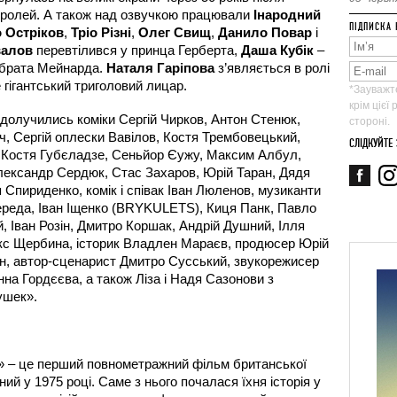
а ролей. А також над озвучкою працювали 
Інародний 
ПІДПИСКА 
 Остріков
, 
Тріо Різні
, 
Олег Свищ
, 
Данило Повар
 і 
валов
 перевтілився у принца Герберта, 
Даша Кубік
 – 
 брата Мейнарда. 
Наталя Гаріпова
 з’являється в ролі 
е гігантський триголовий лицар.
*Зауважте
крім цієї
долучились коміки Сергій Чирков, Антон Стенюк, 
стороні.
, Сергій оплески Вавілов, Костя Трембовецький, 
СЛІДКУЙТЕ
 Костя Губєладзе, Сеньйор Єужу, Максим Албул, 
ександр Сердюк, Стас Захаров, Юрій Таран, Дядя 
Спириденко, комік і співак Іван Люленов, музиканти 
реда, Іван Іщенко (BRYKULETS), Киця Панк, Павло 
 Іван Розін, Дмитро Коршак, Андрій Душний, Ілля 
кс Щербина, історик Владлен Мараєв, продюсер Юрій 
ін, автор-сценарист Дмитро Сусський, звукорежисер 
на Гордєєва, а також Ліза і Надя Сазонови з 
ушек».
» – це перший повнометражний фільм британської 
ий у 1975 році. Саме з нього почалася їхня історія у 