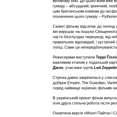
великому кіно. До цього вони вже м
гумору – абсурдний, іронічний, по
цим британським комікам до оксфор
позначення цього гумору – Pythones
Сюжет фільму відсилає до легенд п
він вирушає на пошуки Священного 
часто безглуздих перешкод: від неб
правильних відповідей, і зустрічей
логіці. Саме ця непередбачуваність
Режисерами виступили
 Террі Ґіллі
важливим етапом у подальшій кар’є
Джон
, учасники гуртів 
Led Zeppeli
Стрічка давно закріпилася у списка
добірок Empire, The Guardian, Varie
серед найвище оцінених фільмів на
В український прокат фільм випуск
їхня друга спільна робота після ре
Оновлена версія «Монті Пайтон і 