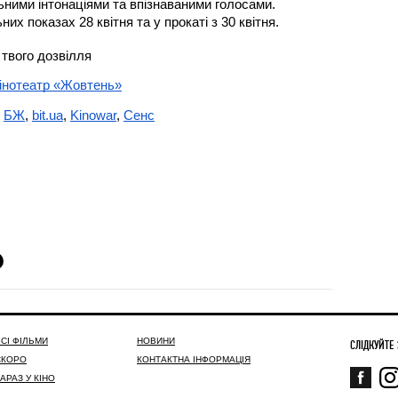
ними інтонаціями та впізнаваними голосами. 
х показах 28 квітня та у прокаті з 30 квітня. 
 твого дозвілля
інотеатр «Жовтень»
 
БЖ
, 
bit.ua
, 
Kinowar
, 
Сенс
СІ ФІЛЬМИ
НОВИНИ
СЛІДКУЙТЕ
СКОРО
КОНТАКТНА ІНФОРМАЦІЯ
АРАЗ У КІНО