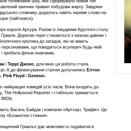
али телевізійне шоу, яке сформувало новий тип 
збавлений звичних правил побудови жарту. Завдяки 
дського словнику додалось навіть окреме слово на 
que (пайтонеск). 
ро короля Артура. Разом із лицарями Круглого столу 
Ґрааля. Дорогою герої стикаються з низкою дивних і 
езпечного кролика до загадок, які не мають 
 з персонажами, що поводяться всупереч будь-якій 
 і зробила фільм знаковим.
ам 
і 
Террі Джонс
, для яких ця робота стала 
рі. А до фінансування стрічки долучились 
Елтон 
n
, 
Pink Floyd
 і 
Genesis
. 
х найкращих комедій усіх часів. Вона входить до 
ty, The Hollywood Reporter і стабільно тримається 
 IMDb.
ають Василь Байдак і компанія «Артхаус Трафік». Це 
лізу «Блакитної стежки».
Священний Ґрааль» дає можливість подивитися 