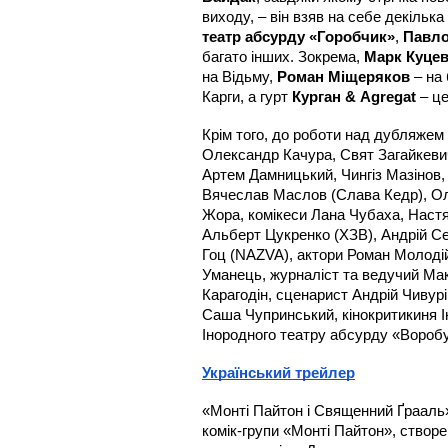
виходу, – він взяв на себе декільк
театр абсурду «Горобчик»
, 
Павло
багато інших. Зокрема, 
Марк Куце
на Відьму, 
Роман Міщеряков
 – на
Карги, а гурт 
Курган & Agregat
 – ц
Крім того, до роботи над дубляжем 
Олександр Качура, Свят Загайкевич
Артем Дамницький, Чингіз Мазінов,
Вячеслав Маслов (Слава Кедр), Ол
Жора, комікеси Лана Чубаха, Настя 
Альберт Цукренко (ХЗВ), Андрій Се
Гоц (NAZVA), актори Роман Молодій,
Уманець, журналіст та ведучий Ма
Карагодін, сценарист Андрій Чивур
Саша Чупринський, кінокритикиня Ін
Інородного театру абсурду «Вороб
Український трейлер
«Монті Пайтон і Священний Ґрааль
комік-групи «Монті Пайтон», створен