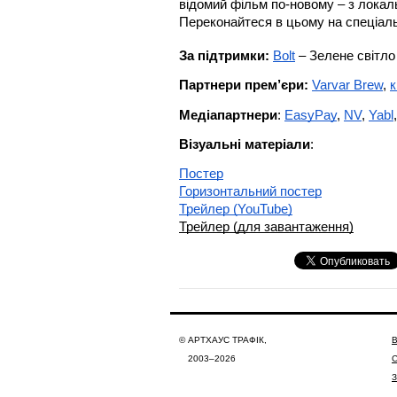
відомий фільм по-новому – з локаль
Переконайтеся в цьому на спеціальни
За підтримки: 
Bolt
 – Зелене світло
Партнери прем’єри: 
Varvar Brew
, 
к
Медіапартнери
: 
EasyPay
, 
NV
, 
Yabl
,
Візуальні матеріали
:
Постер
Горизонтальний постер
Трейлер (YouTube)
Трейлер (для завантаження)
© АРТХАУС ТРАФІК,
В
2003–2026
З