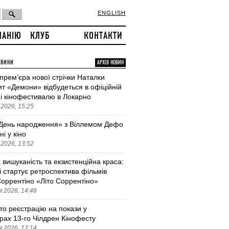
ENGLISH
ПАНІЮ
КЛУБ
КОНТАКТИ
ОВИНИ
АРХІВ НОВИН
 премʼєра нової стрічки Наталки
т «Демони» відбудеться в офіційній
і кінофестивалю в Локарно
2026, 15:25
День народження» з Віллемом Дефо
ні у кіно
2026, 13:52
 вишуканість та екзистенційна краса:
і стартує ретроспектива фільмів
оррентіно «Літо Соррентіно»
 2026, 14:48
то реєстрацію на покази у
трах 13-го Чілдрен Кінофесту
 2026, 12:14