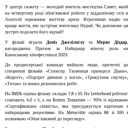
У центрі сюжету — молодий вчитель мистецтва Самет, який 
на четвертому році обов'язкової роботи у віддаленому селі в 
Анатолії переживає життєву кризу. Втративши надію на 
краще життя, він зустрічає вчительку Нурай. Чи допоможе ця 
зустріч подолати його відчай?
У фільмі зіграли 
Деніз Джелілоґлу
 та 
Мерве Діздар
, 
нагороджена Призом за Найкращу жіночу роль на 
Каннському кінофестивалі 2023.
До продюсерської команди ввійшли люди, причетні до 
створення фільмів «Спенсер: Таємниця принцеси Діани», 
«Корсет», «Портрет дівчини у вогні», «Трикутник смутку», 
«Титан» та інших резонансних робіт.
На IMDb оцінка фільму складає 7,8 з 10. На Letterboxd рейтинг 
становить 4,0 з 5, а на Rotten Tomatoes — 93% із відзнакою 
«Сертифікована свіжість», яка присуджується картинам з 
найкращими рецензіями. На Metacritic оцінка 88 зі 100 з 
позначкою «Обов'язковий до перегляду».