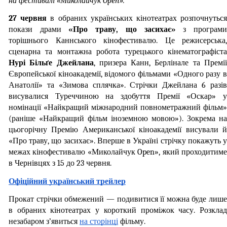
на фестивалі «Миколайчук Open».
27 червня 
в обраних українських кінотеатрах розпочнуться
покази драми 
«Про траву, що засихає»
 з програми
торішнього Каннського кінофестивалю. Це режисерська, 
Нурі Більґе Джейлана
, призера Канн, Берлінале та Премії
Європейської кіноакадемії, відомого фільмами «Одного разу в 
Анатолії» та «Зимова сплячка». Стрічки Джейлана 6 разів 
висувалися Туреччиною на здобуття Премії «Оскар» у 
номінації «Найкращий міжнародний повнометражний фільм» 
(раніше «Найкращий фільм іноземною мовою»). Зокрема на 
цьогорічну Премію Американської кіноакадемії висували й 
«Про траву, що засихає». Вперше в Україні стрічку покажуть у 
межах кінофестивалю «Миколайчук Open», який проходитиме 
в Чернівцях з 15 до 23 червня.
Офіційний український трейлер
Прокат стрічки обмежений — подивитися її можна буде лише 
в обраних кінотеатрах у короткий проміжок часу. Розклад 
незабаром з’явиться 
на сторінці
 фільму.