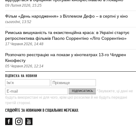
09 Липня 2026, 15:25
Фільм «День народження» з Віллемом Дефо – в серпні у кіно
сьогодні, 13:52
Римська вишуканість та екзистенційна краса: в Україні стартує
ретроспектива фільмів Паоло Соррентіно «Літо Соррентіно»
17 Червня 2026, 14:48
Розпочато реєстрацію на покази у кінотеатрах 13-го Чілдрен
Кінофесту
05 Червня 2026, 12:14
ПІДПИСКА НА НОВИНИ
*Зауважте, ці дані не
будуть використані ні для чого, крім цієї розсилки й не будуть передані
третій стороні.
СЛІДКУЙТЕ ЗА НОВИНАМИ В СОЦІАЛЬНИХ МЕРЕЖАХ: