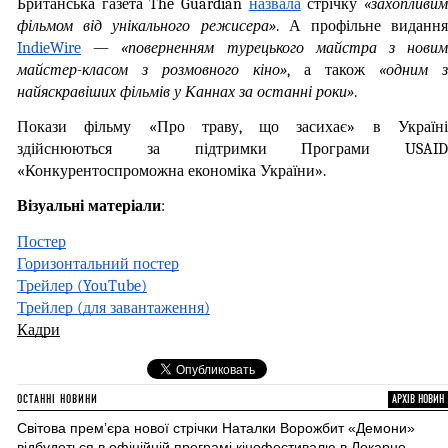
Британська газета The Guardian 
назвала
 стрічку 
«захопливим
фільмом від унікального режисера»
IndieWire
 — 
«поверненням турецького майстра з новим
майстер-класом з розмовного кіно»
, а також 
«одним з 
найяскравіших фільмів у Каннах за останні роки»
.
Покази фільму «Про траву, що засихає» в Україні 
здійснюються за підтримки Програми USAID 
«Конкурентоспроможна економіка України».
Візуальні матеріали
:
Постер
Горизонтальний постер
Трейлер (YouTube)
Трейлер (для завантаження)
Кадри
ОСТАННІ НОВИНИ
АРХІВ НОВИН
Світова премʼєра нової стрічки Наталки Ворожбит «Демони»
відбудеться в офіційній програмі кінофестивалю в Локарно