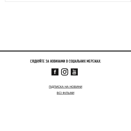
СЛІДКУЙТЕ ЗА НОВИНАМИ В СОЦІАЛЬНИХ МЕРЕЖАХ:
ПІДПИСКА НА НОВИНИ
ВСІ ФІЛЬМИ
СКОРО
ЗАРАЗ У КІНО
НОВИНИ
КОНТАКТНА ІНФОРМАЦІЯ
© АРТХАУС ТРАФІК,
2003–2026