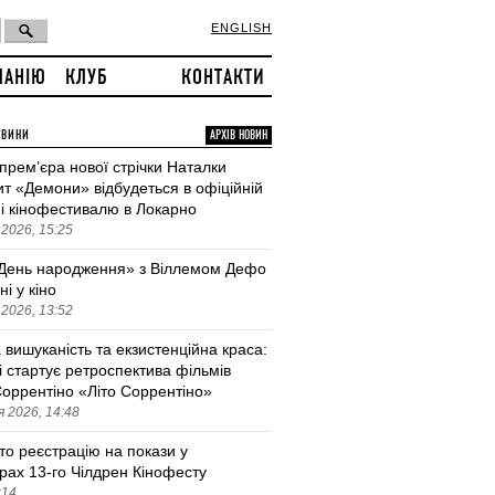
ENGLISH
ПАНІЮ
КЛУБ
КОНТАКТИ
ОВИНИ
АРХІВ НОВИН
 премʼєра нової стрічки Наталки
т «Демони» відбудеться в офіційній
і кінофестивалю в Локарно
2026, 15:25
День народження» з Віллемом Дефо
ні у кіно
2026, 13:52
 вишуканість та екзистенційна краса:
і стартує ретроспектива фільмів
оррентіно «Літо Соррентіно»
 2026, 14:48
то реєстрацію на покази у
трах 13-го Чілдрен Кінофесту
:14