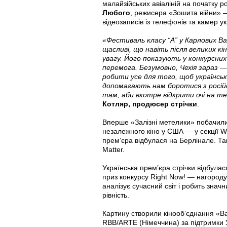
малайзійських авіаліній на початку р
Любого
, режисера «Зошита війни» —
відеозаписів із телефонів та камер ук
«Фестиваль класу “А” у Карлових Вар
щасливі, що навіть після великих кі
увагу. Його показують у конкурсних 
перемога. Безумовно, Чехія зараз — 
робити усе для того, щоб українськи
допомагають нам боротися з російс
там, аби вкотре відкрити очі на те
Котляр, продюсер стрічки
.
Вперше «Залізні метелики» побачили
незалежного кіно у США — у секції 
прем’єра відбулася на Берлінале. Та
Matter.
Українська прем’єра стрічки відбула
приз конкурсу Right Now! — нагороду
аналізує сучасний світ і робить значн
рівність.
Картину створили кінооб’єднання «Ва
RBB/ARTE (Німеччина) за підтримки 