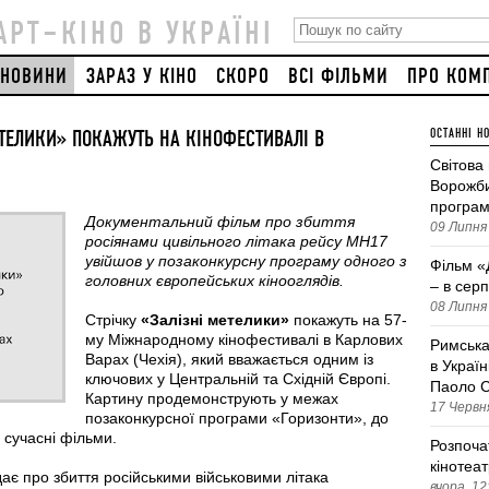
АРТ–КІНО В УКРАЇНІ
НОВИНИ
ЗАРАЗ У КІНО
СКОРО
ВСІ ФІЛЬМИ
ПРО КОМ
ЕТЕЛИКИ» ПОКАЖУТЬ НА КІНОФЕСТИВАЛІ В
ОСТАННІ Н
Світова
Ворожби
програм
Документальний фільм про збиття
09 Липня 
росіянами цивільного літака рейсу
MH
17
увійшов у позаконкурсну програму одного з
Фільм «
головних європейських кінооглядів.
– в серп
08 Липня 
Стрічку
«Залізні метелики»
покажуть на 57-
му Міжнародному кінофестивалі в Карлових
Римська
Варах (Чехія), який вважається одним із
в Україн
ключових у Центральній та Східній Європі.
Паоло С
Картину продемонструють у межах
17 Червня
позаконкурсної програми «Горизонти», до
 сучасні фільми.
Розпоча
кінотеа
дає про збиття російськими військовими літака
вчора, 12