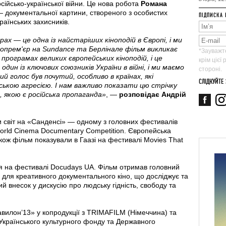
осійсько-української війни. Це нова робота
Романа
 документальної картини, створеного з особистих
ПІДПИСКА 
раїнських захисників.
ах — це одна із найстаріших кіноподій в Європі, і ми
нопрем'єр на
Sundance
та Берлінале фільм викликає
*Зауважте
програмах великих європейських кіноподій, і це
крім цієї
один із ключових союзників України в війні, і ми маємо
стороні.
й голос був почутий, особливо в країнах, які
СЛІДКУЙТЕ
ькою агресією. І нам важливо показати цю стрічку
, якою є російська пропаганда»
, —
розповідає Андрій
 світ на «Санденсі» — одному з головних фестивалів
World Cinema Documentary Competition. Європейська
кож фільм показували в Гаазі на фестивалі Movies That
ся на фестивалі Docudays UA. Фільм отримав головний
 для креативного документального кіно, що досліджує та
ий внесок у дискусію про людську гідність, свободу та
вилон’13» у копродукції з TRIMAFILM (Німеччина) та
Українського культурного фонду та Державного