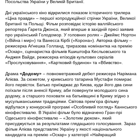
Посольства України у Великій Британії.
Дні українського кіно відкрилися показом історичного трилера
«Ціна правди» – першої копродукційної стрічки України, Великої
Британії та Польщі. Фільм розповідає історію валлійського
репортера Ґарета Джонса, який вперше в західній пресі заявив
про український Голодомор. У головних ролях – Джеймс Нортон
(«Війна і мир») та Ванесса Кірбі («Корона»). Авторка фільму –
режисерка Аґнешка Голланд, триразова номінантка на премію
«Оскар», сценаристка фільмів Кшиштофа Кесльовського та
Анджея Вайди, режисерка епізодів культових серіалів
«Прослуховування», «Картковий будинок» та «Вбивство».
Драма
«Додому»
– повнометражний дебют режисера Нарімана
Алієва. За сюжетом, у кримського татарина Мустафи помирає
його первісток. Батько приїжджає до Києва, куди його два сини
поїхали після анексії Криму, аби повернути молодшого сина
додому, а старшого поховати на батьківщині в Криму згідно з
мусульманськими традиціями. Світова прем’єра фільму
відбулася у конкурсній програмі «Особливий погляд» Каннського
кінофестивалю. В Україні фільм було відзначено Гран-прі
Одеського кінофестивалю – «Золотим дюком», який
присуджується за результатами глядацького голосування. Зараз
фільм Алієва представляє Україну у якості національного
кандидата на премію «Оскар» у категорії «Найкращий