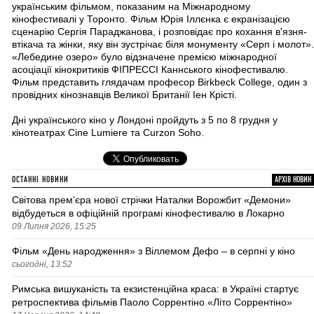
українським фільмом, показаним на Міжнародному
кінофестивалі у Торонто. Фільм Юрія Іллєнка є екранізацією
сценарію Сергія Параджанова, і розповідає про кохання в'язня-
втікача та жінки, яку він зустрічає біля монументу «Серп і молот».
«Лебедине озеро» було відзначене премією міжнародної
асоціації кінокритиків ФІПРЕССІ Каннського кінофестивалю.
Фільм представить глядачам професор Birkbeck College, один з
провідних кінознавців Великої Британії Іен Крісті.
Дні українського кіно у Лондоні пройдуть з 5 по 8 грудня у
кінотеатрах Cine Lumiere та Curzon Soho.
ОСТАННІ НОВИНИ
АРХІВ НОВИН
Світова премʼєра нової стрічки Наталки Ворожбит «Демони»
відбудеться в офіційній програмі кінофестивалю в Локарно
09 Липня 2026, 15:25
Фільм «День народження» з Віллемом Дефо – в серпні у кіно
сьогодні, 13:52
Римська вишуканість та екзистенційна краса: в Україні стартує
ретроспектива фільмів Паоло Соррентіно «Літо Соррентіно»