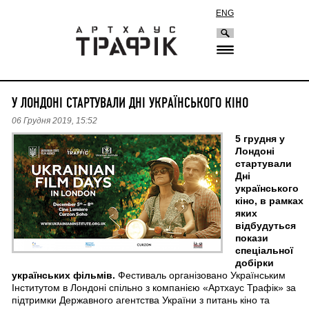
ENG
У ЛОНДОНІ СТАРТУВАЛИ ДНІ УКРАЇНСЬКОГО КІНО
06 Грудня 2019, 15:52
5 грудня у
Лондоні
стартували
Дні
українського
кіно, в рамках
яких
відбудуться
покази
спеціальної
добірки
українських фільмів.
Фестиваль організовано Українським
Інститутом в Лондоні спільно з компанією «Артхаус Трафік» за
підтримки Державного агентства України з питань кіно та