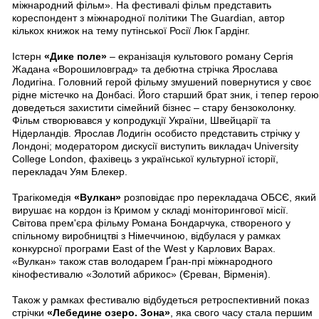
міжнародний фільм». На фестивалі фільм представить
кореспондент з міжнародної політики The Guardian, автор
кількох книжок на тему путінської Росії Люк Гардінг.
Істерн
«Дике поле»
– екранізація культового роману Сергія
Жадана «Ворошиловград» та дебютна стрічка Ярослава
Лодигіна. Головний герой фільму змушений повернутися у своє
рідне містечко на Донбасі. Його старший брат зник, і тепер герою
доведеться захистити сімейний бізнес – стару бензоколонку.
Фільм створювався у копродукції України, Швейцарії та
Нідерландів. Ярослав Лодигін особисто представить стрічку у
Лондоні; модератором дискусії виступить викладач University
College London, фахівець з української культурної історії,
перекладач Уям Блекер.
Трагікомедія
«Вулкан»
розповідає про перекладача ОБСЄ, який
вирушає на кордон із Кримом у складі моніторингової місії.
Світова прем'єра фільму Романа Бондарчука, створеного у
спільному виробництві з Німеччиною, відбулася у рамках
конкурсної програми East of the West у Карлових Варах.
«Вулкан» також став володарем Ґран-прі міжнародного
кінофестивалю «Золотий абрикос» (Єреван, Вірменія).
Також у рамках фестивалю відбудеться ретроспективний показ
стрічки
«Лебедине озеро. Зона»
, яка свого часу стала першим