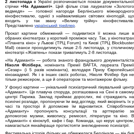
2 листопада
в Україні розпочинаються покази документально
стрічки
«На Адаманті»
. Цей фільм став лауреатом «Золотог
ведмедя» — головної нагороди Берлінського міжнародного
кінофестивалю, однієї з найважливіших світових кіноподій, що
входить у так звану «Велику трійку» кінофестивалів.
Представлено
український трейлер
.
Прокат картини обмежений — подивитися її можна лише в
обраних кінотеатрах у короткий проміжок часу. Так, у кінотеатрах
«Планета кіно» у Львові (ТРЦ Forum) та Києві (ТРЦ Blockbuster
Mall) сеанси проходитимуть лише 2-5 листопада, у столичному
кінотеатрі «Жовтень» покази триватимуть 2-8 листопада.
«На Адаманті» — робота знаного французького документаліста
Ніколя Філібера
, номінанта Премії BAFTA, лауреата Премі
«Сезар» (і 5 разів номінанта), володаря Призу Європейської
кіноакадемії. Як і в інших своїх роботах, Ніколя Філібер був не
тільки режисером, а ще й оператором та монтажером фільму.
У фокусі картини — унікальний психіатричний лікувальний центр
«Адамант». Це плавуча споруда, розташована на Сені в самому
центрі Парижа. Заклад приймає дорослих, які страждають на
психічні розлади, пропонуючи їм вид догляду, який вкорінить їх у
часі та просторі й допоможе їм відновитися. Співробітники
«Адаманту» пропонують консультації та арттерапію за
допомогою музики, живопису, ремесел, літератури та кіно. В
«Адаманті» є кіноклуб, кафе і бар. Команда, що керує центром,
намагається якнайкраще протистояти знелюдненню психіатрії.
Фестивальна історія фільму не обмежилася Берлінале — він був