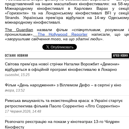
представлений на інших масштабних кінофестивалях: на 58-му
Міжнародному кінофестивалі в Карлових Варах у секції
«Горизонти» та на Лондонському кінофестивалі BFI у секції
Strands. Українська прем'єра відбулася на 14-му Одеському
міжнародному кінофестивалі.
The Guardian
назвали фільм
«співчутливим, розумним 
проникливим»
,
The Hollywood Reporter
написали, що ц
«зворушливе свідчення того, на що здатні люди»
.
ОСТАННІ НОВИНИ
АРХІВ НОВИН
Світова премʼєра нової стрічки Наталки Ворожбит «Демони»
відбудеться в офіційній програмі кінофестивалю в Локарно
сьогодні, 15:25
Фільм «День народження» з Віллемом Дефо – в серпні у кіно
вчора, 13:52
Римська вишуканість та екзистенційна краса: в Україні стартує
ретроспектива фільмів Паоло Соррентіно «Літо Соррентіно»
17 Червня 2026, 14:48
Розпочато реєстрацію на покази у кінотеатрах 13-го Чілдрен
Кінофесту