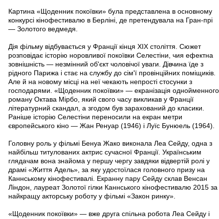
Картина «Щоденник покоївки» була представлена ​​в основному
конкурсі кінофестивалю в Берліні, де претендувала на Гран-прі
— Золотого ведмедя.
Дія фільму відбувається у Франції кінця ХIХ століття. Сюжет
розповідає історію норовливої ​​покоївки Селестіни, чия ефектна
зовнішність — незмінний об'єкт чоловічої уваги. Дівчина їде з
рідного Парижа і стає на службу до сім'ї провінційних поміщиків.
Але й на новому місці на неї чекають непрості стосунки з
господарями. «Щоденник покоївки» — екранізація однойменного
роману Октава Мірбо, який свого часу викликав у Франції
літературний скандал, а згодом був зарахований до класики.
Раніше історію Селестіни переносили на екран метри
європейського кіно — Жан Ренуар (1946) і Луїс Бунюель (1964).
Головну роль у фільмі Бенуа Жако виконала Леа Сейду, одна з
найбільш титулованих актрис сучасної Франції. Українським
глядачам вона знайома у першу чергу завдяки відвертій ролі у
драмі «Життя Адель», за яку удостоїлася головного призу на
Каннському кінофестивалі. Екранну пару Сейду склав Венсан
Ліндон, лауреат Золотої гілки Каннського кінофестивалю 2015 за
найкращу акторську роботу у фільмі «Закон ринку».
«Щоденник покоївки» — вже друга спільна робота Леа Сейду і