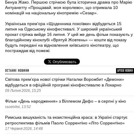
Бенуа Жако. Першою стрічкою була історична драма про Марію
Антуанетту «Прощавай, моя королево», що отримала 10
номінацій на національну кінопремію «Сезар».
Українська прем'єра «Щоденника покоївки» відбудеться 15
липня на Одеському кінофестивалі. У широкий український
прокат стрічка вийде 16 липня. У цей же день фільм показують у
благодійному кіноклубі «Врятуй Жовтень» — кошти від показу
будуть передані на відновлення київського кінотеатру, що
постраждав від пожежі.
ОСТАННІ НОВИНИ
АРХІВ НОВИН
Світова премʼєра нової стрічки Наталки Ворожбит «Демони»
відбудеться в офіційній програмі кінофестивалю в Локарно
09 Липня 2026, 15:25
Фільм «День народження» з Віллемом Дефо – в серпні у кіно
сьогодні, 13:52
Римська вишуканість та екзистенційна краса: в Україні стартує
ретроспектива фільмів Паоло Соррентіно «Літо Соррентіно»
17 Червня 2026, 14:48