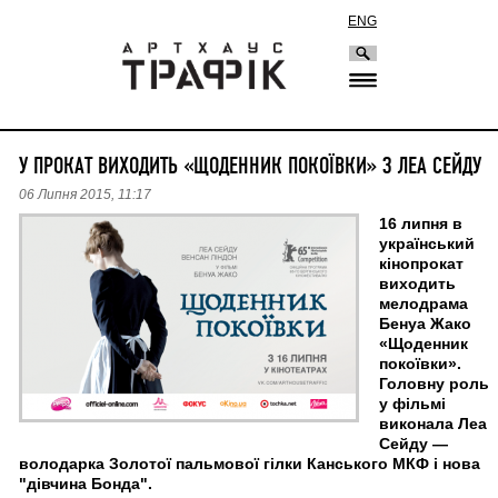
ENG
У ПРОКАТ ВИХОДИТЬ «ЩОДЕННИК ПОКОЇВКИ» З ЛЕА СЕЙДУ
06 Липня 2015, 11:17
16 липня в
український
кінопрокат
виходить
мелодрама
Бенуа Жако
«Щоденник
покоївки».
Головну роль
у фільмі
виконала Леа
Сейду —
володарка Золотої пальмової гілки Канського МКФ і нова
"дівчина Бонда".