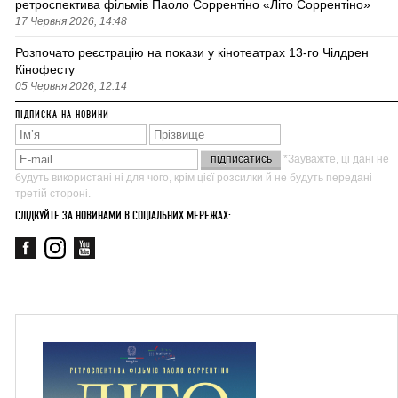
ретроспектива фільмів Паоло Соррентіно «Літо Соррентіно»
17 Червня 2026, 14:48
Розпочато реєстрацію на покази у кінотеатрах 13-го Чілдрен
Кінофесту
05 Червня 2026, 12:14
ПІДПИСКА НА НОВИНИ
*Зауважте, ці дані не
будуть використані ні для чого, крім цієї розсилки й не будуть передані
третій стороні.
СЛІДКУЙТЕ ЗА НОВИНАМИ В СОЦІАЛЬНИХ МЕРЕЖАХ: