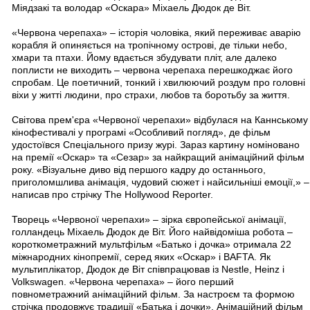
Міядзакі та володар «Оскара» Міхаель Дюдок де Віт.
«Червона черепаха» – історія чоловіка, який переживає аварію
корабля й опиняється на тропічному острові, де тільки небо,
хмари та птахи. Йому вдається збудувати пліт, але далеко
поплисти не виходить – червона черепаха перешкоджає його
спробам. Це поетичний, тонкий і хвилюючий роздум про головні
віхи у житті людини, про страхи, любов та боротьбу за життя.
Світова прем'єра «Червоної черепахи» відбулася на Каннському
кінофестивалі у програмі «Особливий погляд», де фільм
удостоївся Спеціального призу журі. Зараз картину номіновано
на премії «Оскар» та «Сезар» за найкращий анімаційний фільм
року. «Візуальне диво від першого кадру до останнього,
приголомшлива анімація, чудовий сюжет і найсильніші емоції,» –
написав про стрічку The Hollywood Reporter.
Творець «Червоної черепахи» – зірка європейської анімації,
голландець Міхаель Дюдок де Віт. Його найвідоміша робота –
короткометражний мультфільм «Батько і дочка» отримала 22
міжнародних кінопремії, серед яких «Оскар» і BAFTA. Як
мультиплікатор, Дюдок де Віт співпрацював із Nestle, Heinz і
Volkswagen. «Червона черепаха» – його перший
повнометражний анімаційний фільм. За настроєм та формою
стрічка продовжує традиції «Батька і дочки». Анімаційний фільм