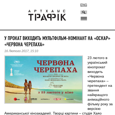
ENG
У ПРОКАТ ВИХОДИТЬ МУЛЬТФІЛЬМ-НОМІНАНТ НА «ОСКАР»
«ЧЕРВОНА ЧЕРЕПАХА»
16 Лютого 2017, 15:10
23 лютого в
український
кінопрокат
виходить
«Червона
черепаха» –
претендент на
звання
найкращого
анімаційного
фільму року за
версією
Американської кіноакадемії. Творці картини – студія Хаяо