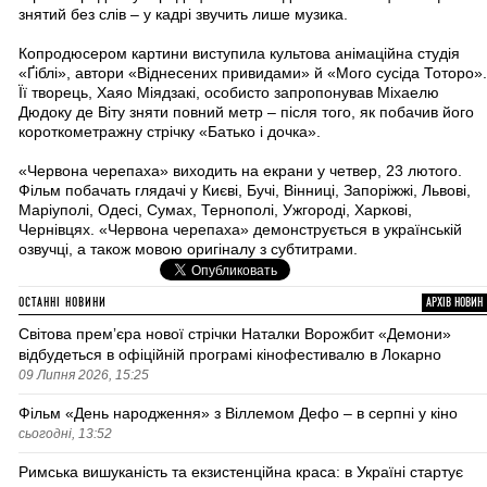
знятий без слів – у кадрі звучить лише музика.
Копродюсером картини виступила культова анімаційна студія
«Ґіблі», автори «Віднесених привидами» й «Мого сусіда Тоторо».
Її творець, Хаяо Міядзакі, особисто запропонував Міхаелю
Дюдоку де Віту зняти повний метр – після того, як побачив його
короткометражну стрічку «Батько і дочка».
«Червона черепаха» виходить на екрани у четвер, 23 лютого.
Фільм побачать глядачі у Києві, Бучі, Вінниці, Запоріжжі, Львові,
Маріуполі, Одесі, Сумах, Тернополі, Ужгороді, Харкові,
Чернівцях. «Червона черепаха» демонструється в українській
озвучці, а також мовою оригіналу з субтитрами.
ОСТАННІ НОВИНИ
АРХІВ НОВИН
Світова премʼєра нової стрічки Наталки Ворожбит «Демони»
відбудеться в офіційній програмі кінофестивалю в Локарно
09 Липня 2026, 15:25
Фільм «День народження» з Віллемом Дефо – в серпні у кіно
сьогодні, 13:52
Римська вишуканість та екзистенційна краса: в Україні стартує