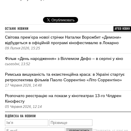
ОСТАННІ НОВИНИ
АРХІВ НОВИН
Світова премʼєра нової стрічки Наталки Ворожбит «Демони»
відбудеться в офіційній програмі кінофестивалю в Локарно
09 Липня 2026, 15:25
Фільм «День народження» з Віллемом Дефо – в серпні у кіно
сьогодні, 13:52
Римська вишуканість та екзистенційна краса: в Україні стартує
ретроспектива фільмів Паоло Соррентіно «Літо Соррентіно»
17 Червня 2026, 14:48
Розпочато реєстрацію на покази у кінотеатрах 13-го Чілдрен
Кінофесту
05 Червня 2026, 12:14
ПІДПИСКА НА НОВИНИ
*Зауважте, ці дані не