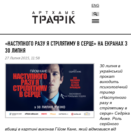
ENG
«НАСТУПНОГО РАЗУ Я СТРІЛЯТИМУ В СЕРЦЕ» НА ЕКРАНАХ З
30 ЛИПНЯ
27 Липня 2015, 11:58
30 липня в
український
прокат
виходить
психологічний
трилер
«Наступного
разу я
стрілятиму в
серце» Седріка
Анже. Роль
серійного
вбивці в картині виконав Гійом Кане, який відмовився від