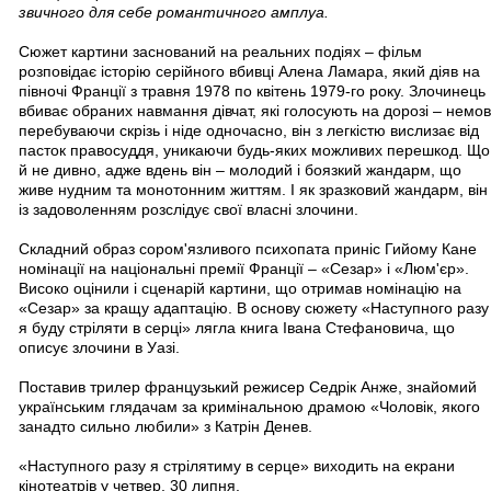
звичного для себе романтичного амплуа.
Сюжет картини заснований на реальних подіях – фільм
розповідає історію серійного вбивці Алена Ламара, який діяв на
півночі Франції з травня 1978 по квітень 1979-го року. Злочинець
вбиває обраних навмання дівчат, які голосують на дорозі – немов
перебуваючи скрізь і ніде одночасно, він з легкістю вислизає від
пасток правосуддя, уникаючи будь-яких можливих перешкод. Що
й не дивно, адже вдень він – молодий і боязкий жандарм, що
живе нудним та монотонним життям. І як зразковий жандарм, він
із задоволенням розслідує свої власні злочини.
Складний образ сором'язливого психопата приніс Гийому Кане
номінації на національні премії Франції – «Сезар» і «Люм'єр».
Високо оцінили і сценарій картини, що отримав номінацію на
«Сезар» за кращу адаптацію. В основу сюжету «Наступного разу
я буду стріляти в серці» лягла книга Івана Стефановича, що
описує злочини в Уазі.
Поставив трилер французький режисер Седрік Анже, знайомий
українським глядачам за кримінальною драмою «Чоловік, якого
занадто сильно любили» з Катрін Денев.
«Наступного разу я стрілятиму в серце» виходить на екрани
кінотеатрів у четвер, 30 липня.