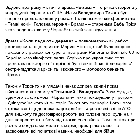
Відкриє програму містична драма
«Брама»
– стрічка створена у
копродукції України та США. Фільм Володимира Тихого був
вперше представлений у рамках Талліннського кінофестивалю
«Темні ночі». Головна героїня «Брами» – старенька Баба Пріся,
яка з родиною живе у Чорнобильській зоні відчуження.
Драма
«Коли падають дерева»
– повнометражний дебют
режисерки та сценаристки Марисі Нікітюк, який було вперше
показано в рамках конкурсної програми Panorama Berlinale 68-го
Берлінського кінофестивалю. Стрічка про українське село
представляє історію п’ятирічної бунтівниці Вітки, її двоюрідної
сестри-підлітка Лариси та її коханого – молодого бандита
Шрама.
Також у Торонто на глядачів чекає допрем'єрний показ
військового детективу
«Позивний "Бандерас"»
Зази Буадзе,
відомого за фільмом «Червоний», який показували у програмі
«Днів українського кіно» торік. За основу сценарію його нової
стрічки взяті щоденники нацгвардійця та розповіді воїнів АТО.
Для вишколу та достовірної роботи всі головні герої були на 7
днів направлені на базу підготовки спецвійськ. Там наші актори
разом з солдатами жили в казармі, пристрілювалися та
засвоювали всі початкові навики, необхідні для бійця.