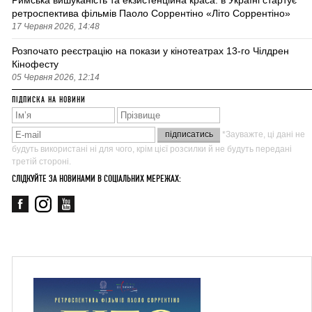
Римська вишуканість та екзистенційна краса: в Україні стартує
ретроспектива фільмів Паоло Соррентіно «Літо Соррентіно»
17 Червня 2026, 14:48
Розпочато реєстрацію на покази у кінотеатрах 13-го Чілдрен
Кінофесту
05 Червня 2026, 12:14
ПІДПИСКА НА НОВИНИ
*Зауважте, ці дані не
будуть використані ні для чого, крім цієї розсилки й не будуть передані
третій стороні.
СЛІДКУЙТЕ ЗА НОВИНАМИ В СОЦІАЛЬНИХ МЕРЕЖАХ: