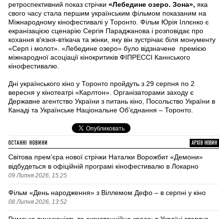
ретроспективний показ стрічки
«Лебедине озеро. Зона»,
яка
свого часу стала першим українським фільмом показаним на
Міжнародному кінофестивалі у Торонто. Фільм Юрія Іллєнко є
екранізацією сценарію Сергія Параджанова і розповідає про
кохання в'язня-втікача та жінки, яку він зустрічає біля монументу
«Серп і молот». «Лебедине озеро» було відзначене премією
міжнародної асоціації кінокритиків ФІПРЕССІ Каннського
кінофестивалю.
Дні українського кіно у Торонто пройдуть з 29 серпня по 2
вересня у кінотеатрі «Карлтон». Організаторами заходу є
Державне агентство України з питань кіно, Посольство України в
Канаді та Українське Національне Об’єднання – Торонто.
ОСТАННІ НОВИНИ
АРХІВ НОВИН
Світова премʼєра нової стрічки Наталки Ворожбит «Демони»
відбудеться в офіційній програмі кінофестивалю в Локарно
09 Липня 2026, 15:25
Фільм «День народження» з Віллемом Дефо – в серпні у кіно
08 Липня 2026, 13:52