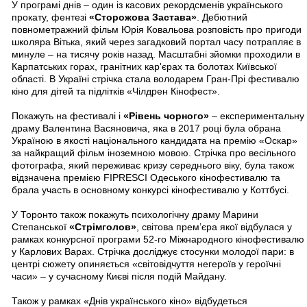
У програмі днів – один із касових рекордсменів українського
прокату, фентезі
«Сторожова Застава»
. Дебютний
повнометражний фільм Юрія Ковальова розповість про пригоди
школяра Вітька, який через загадковий портал часу потрапляє в
минуле – на тисячу років назад. Масштабні зйомки проходили в
Карпатських горах, гранітних кар'єрах та болотах Київської
області. В Україні стрічка стала володарем Гран-Прі фестивалю
кіно для дітей та підлітків «Чілдрен Кінофест».
Покажуть на фестивалі і
«Рівень чорного»
– експериментальну
драму Валентина Васяновича, яка в 2017 році була обрана
Україною в якості національного кандидата на премію «Оскар»
за найкращий фільм іноземною мовою. Стрічка про весільного
фотографа, який переживає кризу середнього віку, була також
відзначена премією FIPRESCI Одеського кінофестивалю та
брала участь в основному конкурсі кінофестивалю у Коттбусі.
У Торонто також покажуть психологічну драму Марини
Степанської
«Стрімголов»
, світова прем’єра якої відбулася у
рамках конкурсної програми 52-го Міжнародного кінофестивалю
у Карлових Варах. Стрічка досліджує стосунки молодої пари: в
центрі сюжету опиняється «світовідчуття негероїв у героїчні
часи» – у сучасному Києві після подій Майдану.
Також у рамках «Днів українського кіно» відбудеться