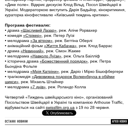
«Дике поле». Відкриє дискусію Клод Вільд, Посол Швейцарії в
Україні. Модераторкою виступить Дарія Бадьйор, кінокритикиня,
кураторка кінофестивалю «Київський тиждень критики».
Програма фестивалю:
• драма
«Щасливий Лазар»
, реж. Аліче Рорвахер
• комедія
«Стрікер»
, реж. Петер Луїзі
• мелодрама
«За вітром»
, реж. Беттіна Оберлі
• анімаційний фільм
«Життя Кабачка»
, реж. Клод Баррас
• драма
«Невинний»
, реж. Сімон Жакме
• мелодрама
«Навколо Луїзи»
, реж. Ольга Баілліф
• історична драма
«Божественний порядок»
, реж. Петра
Бьондіна Фольпе
• мелодрама
«Мрія Катріни»
, реж. Даріо і Мірко Бішофбергери
• трагікомедія
«Дивовижна подорож Волкенбруха в обійми
шикси»
, реж. Міхаель Штайнер
• мелодрама
«7 днів»
, реж. Роландо Колла
Четвертий «Тиждень швейцарського кіно», організований
Посольством Швейцарії в Україні та компанією Arthouse Traffic,
відбувається на сайті
swissfilm.org.ua
з 19 по 28 червня.
ОСТАННІ НОВИНИ
АРХІВ НОВИН