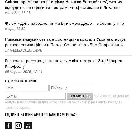
Світова премʼєра нової стрічки Наталки Ворожбит «Демони»
відбудеться в офіційній програмі кінофестивалю в Локарно
сьогодні, 15:25
Фільм «День народження» з Віллемом Дефо – в серпні у кіно
вчора, 13:52
Римська вишуканість та екзистенційна краса: в Україні стартує
ретроспектива фільмів Паоло Соррентіно «Літо Соррентіно»
17 Червня 2026, 14:48
Розпочато реєстрацію на покази у кінотеатрах 13-го Чілдрен
Кінофесту
05 Червня 2026, 12:14
ПІДПИСКА НА НОВИНИ
*Зауважте, ці дані не
будуть використані ні для чого, крім цієї розсилки й не будуть передані
третій стороні.
СЛІДКУЙТЕ ЗА НОВИНАМИ В СОЦІАЛЬНИХ МЕРЕЖАХ: