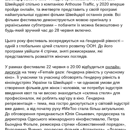
Швейцарії спільно з компанією Arthouse Traffic, у 2020 вперше
пройде онлайн, та вчетверте представить у своїй програмі
найактуальніші художні фільми Швейцарії останніх років. Всі
фільми фестивалю демонструються мовою оригіналу з
українськими субтитрами – побачити їх можна безкоштовно у
будь-який зручний час до 28 червня включно.
Цього року фестиваль зосереджується на ґендерній рівності –
одній з глобальних цілей сталого розвитку ООН. До його
програми увійшли 4 стрічки, зняті режисерками, які
представляють розмаїття жіночих поглядів.
У рамках фестивалю 22 червня о 20:00 відбудеться
онлайн-
дискусія
на тему «Female gaze: ґендерна рівність у сучасному
кіно». Її учасники та учасниці обговорять ґендерну рівність в
кіноіндустріях України та Швейцарії – чи однакові умови для
створення фільмів для жінок і чоловіків, чи потребує індустрія
введення квот та чи високо знаходиться «скляна стеля» для
професіоналок, які роблять кар'єру в кіно. Ґендерна
репрезентація – тема, яка гостро дискутується у світовій індустрії
вже давно, а від початку руху #MeToo стала більш актуальною.
До обговорення приєднаються Юлія Сінькевич, продюсерка та
директорка Одеського міжнародного кінофестивалю, Петра
Бьондіна Фольпе, режисерка стрічки «Божественний порядок»,
Володимир Яценко, продюсер фільмів «Атлантида», «Додому»,