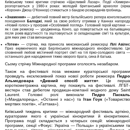
Київському тижні критики стрічкою «Щасливий Лазар». Події «Химери»
розгортаються у 1980-х роках: молодий британський археолог (зірка
«Корони» Джош О’Коннор) стикається з бандою розкрадачів гробниць.
«Знамення»
— дебютний повний метр бельгійського репера конголезького
походження
Балоджі
, який за свою роботу отримав у Каннах нагород
«Новий голос» у програмі «Особливий погляд». Головний герой картини —
як і сам режисер — уродженець Конго, що повертається на батьківщину
після років відсутності та зіштовхується зі складнощами сім’ї та культури,
для яких уже став вигнанцем.
«Тотем»
— стрічка, яка принесла мексиканській режисерці
Лілі Авілес
Приз екуменічного журі Берлінського міжнародного кінофестивалю. Це
сповнений любові містичний портрет сім’ї на тлі гірко-солодкого свята —
останнього дня народження тяжко хворого брата, сина й батька.
Сьому стрічку Міжнародної програми оголосять незабаром.
Також на фестивалі поза межами кураторської програми
проведуть ексклюзивний показ нової роботи режисера
Педро
Альмодовара «Дивний спосіб життя»
. Це перша
короткометражна картина, яку покажуть на фестивалі. ЛГБТ-
вестерн став дебютом продакшн-компанії модного дому Saint
Laurent. Головні ролі виконали
Педро Паскал
(«Мандалорець», «Останні з нас») та
Ітан Гоук
(«Товариств
мертвих поетів», «Ґаттака»).
Київський тиждень критики — міжнародний фестиваль арткіно,
кураторами якого є українські кінокритики й кінокритикині.
Програма події складається з чотирьох секцій: міжнародної
програми, секції «Фокус: Україна — Польща» з українськими та