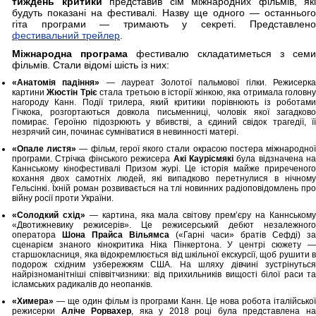
тиждень критики
представив сім міжнародних фільмів, які
будуть показані на фестивалі. Назву ще одного — останнього
гіта програми — тримають у секреті. Представлено
фестивальний трейлер
.
Міжнародна програма
фестивалю складатиметься з семи
фільмів. Стали відомі шість із них:
«Анатомія падіння»
— лауреат Золотої пальмової гілки. Режисерк
картини
Жюстін Тріє
стала третьою в історії жінкою, яка отримала головн
нагороду Канн. Події трилера, який критики порівнюють із роботами
Гічкока, розгортаються довкола письменниці, чоловік якої загадково
помирає. Героїню підозрюють у вбивстві, а єдиний свідок трагедії, її
незрячий син, починає сумніватися в невинності матері.
«Опале листя»
— фільм, герої якого стали окрасою постера міжнародно
програми. Стрічка фінського режисера
Акі Каурісмякі
була відзначена на
Каннському кінофестивалі Призом журі. Це історія майже приреченого
кохання двох самотніх людей, які випадково перетнулися в нічному
Гельсінкі. Їхній роман розвивається на тлі новинних радіоповідомлень про
війну росії проти України.
«Солодкий схід»
— картина, яка мала світову прем’єру на Каннськом
«Двотижневику режисерів». Це режисерський дебют незалежного
оператора
Шона Прайса Вільямса
(«Гарні часи» братів Сефді) за
сценарієм знаного кінокритика Ніка Пінкертона. У центрі сюжету —
старшокласниця, яка відокремлюється від шкільної екскурсії, щоб рушити в
подорож східним узбережжям США. На шляху дівчині зустрінуться
найрізноманітніші співвітчизники: від прихильників вищості білої раси та
ісламських радикалів до неопанків.
«Химера»
— ще один фільм із програми Канн. Це нова робота італійсько
режисерки
Аліче Рорвахер
, яка у 2018 році була представлена н