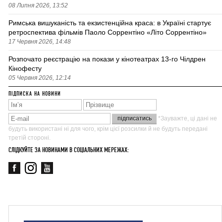
08 Липня 2026, 13:52
Римська вишуканість та екзистенційна краса: в Україні стартує
ретроспектива фільмів Паоло Соррентіно «Літо Соррентіно»
17 Червня 2026, 14:48
Розпочато реєстрацію на покази у кінотеатрах 13-го Чілдрен
Кінофесту
05 Червня 2026, 12:14
ПІДПИСКА НА НОВИНИ
*Зауважте, ці дані не
будуть використані ні для чого, крім цієї розсилки й не будуть передані
третій стороні.
СЛІДКУЙТЕ ЗА НОВИНАМИ В СОЦІАЛЬНИХ МЕРЕЖАХ: