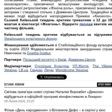
польськими гітами, міжнародної ретроспективи «Людина з
кіноапаратом», присвяченої залаштункам кіноіндустрії, та
української ретроспективи «Жіноча роль», присвяченої знаковим
акторкам і створеної спільно з Довженко-Центром. Традиційно в
межах події відбудеться нагородження Премією «Кіноколо».
Сьомий Київський тиждень критики триватиме з 12 до 18
жовтня в кінотеатрі «Жовтень». Відкрито
продаж
квитків н
частину фільмів.
Київський тиждень критики відбувається за підтримки
Українського культурного фонду
.
Фінансування здійснюється
зі Стабілізаційного фонду культур
та освіти 2023 Федеральним міністерством закордонних справ
Німеччини та
Goethe-Institut
.
Партнери
:
Польський інститут у Києві
,
Довженко-Центр
.
Медіапартнери
:
Суспільне Культура
,
УП.Життя
,
The Villag
Україна
,
LB.ua
,
Свідомі
,
Лірум
,
Wonderzine Україна
.
ОСТАННІ НОВИНИ
АРХІВ НОВИН
Світова премʼєра нової стрічки Наталки Ворожбит «Демони»
відбудеться в офіційній програмі кінофестивалю в Локарно
09 Липня 2026, 15:25
Фільм «День народження» з Віллемом Дефо – в серпні у кіно