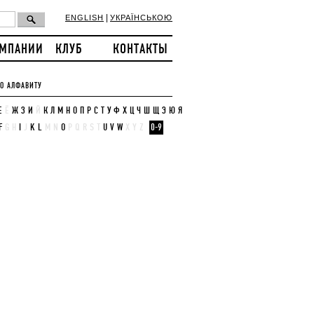
|
ENGLISH
УКРАЇНСЬКОЮ
ОМПАНИИ
КЛУБ
КОНТАКТЫ
О АЛФАВИТУ
Е
Ё
Ж
З
И
Й
К
Л
М
Н
О
П
Р
С
Т
У
Ф
Х
Ц
Ч
Ш
Щ
Э
Ю
Я
F
G
H
I
J
K
L
M
N
O
P
Q
R
S
T
U
V
W
X
Y
Z
0-9