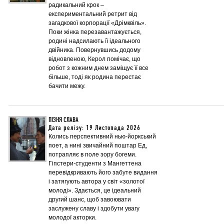
радикальний крок –
експериментальний ретрит від
загадкової корпорації «Дрімквіль».
Поки жінка перезавантажується,
родині надсилають її ідеального
двійника. Повернувшись додому
відновленою, Керол помічає, що
робот з кожним днем заміщує її все
більше, тоді як родина перестає
бачити межу.
ПІЗНЯ СЛАВА
Дата релізу: 19 Листопада 2026
Колись перспективний нью-йоркський
поет, а нині звичайний поштар Ед,
потрапляє в поле зору богеми.
Гіпстери-студенти з Мангеттена
перевідкривають його забуте видання
і затягують автора у світ «золотої
молоді». Здається, це ідеальний
другий шанс, щоб завоювати
заслужену славу і здобути увагу
молодої акторки.