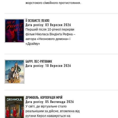
жорстокого сімейного протистояння.
ЇЇ ОСОБИСТЕ ПЕКЛО
Дата релізу: 03 Вересня 2026
Перший після 10-річної перерви
фільм Ніколаса Віндінґа Рефна –
автора «Неонового демона» і
«Драйву»
БАРРІ. ПЕС-РЯТІВНИК
Дата релізу: 10 Вересня 2026
ДРІМКВІЛЬ. КОРПОРАЦІЯ МРІЙ
Дата релізу: 05 Листопада 2026
У світі, де віртуальне стало
реальнішим за дійсне, втомлена від
рутини Керол наважується на