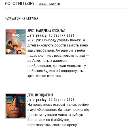
ЛОГОТИП (ZIP)→
завантажити
НЕЗАБАРОМ НА ЕКРАНАХ
АРКО. МАНДРІВКА КРІЗЬ ЧАС
Дата релізу: 13 Серпня 2026
2075 рік. Природу душать пожежі, а
дітей виховують роботи замість вічно
відсутніх батьків. Аж раптом із неба
падає хлопчик у веселковому плащі —
це Арко, гість із далекого
прийдешнього, де люди мешкають у
небесних будинках і подорожують
крізь час по веселках.
ДЕНЬ НАРОДЖЕННЯ
Дата релізу: 20 Серпня 2026
На приватному острові під час вечірки
в дусі «Хрещеного батька» новина від
доньки могутнього магната руйнує
його плани на її майбутнє,
перетворюючи свято на арену