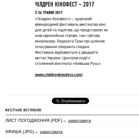
ЧІЛДРЕН КІНОФЕСТ – 2017
З 26 ТРАВНЯ 2017
«Чілдрен Кінофест» – щорічний
міжнародний фестиваль мистецтва кіно
для дітей та підлітків, що представляє як
нові європейські стрічки, так і світову
кінокласику. Лауреата Ґран-прі шляхом
голосування обирають глядачі.
Фестиваль відбувається у двадцяти
містах України. Центром події є
столичний кінотеатр «Київська Русь».
www.childrenkinofest.com/
МАТЕРІАЛИ ФЕСТИВАЛЮ
ЛИСТ ПОГОДЖЕННЯ (PDF)→
завантажити
АФИША (JPG)→
завантажити