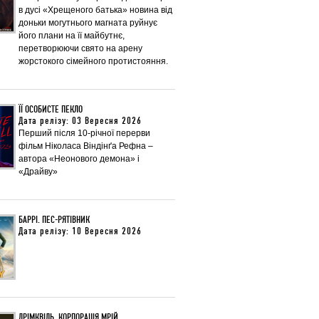
в дусі «Хрещеного батька» новина від
доньки могутнього магната руйнує
його плани на її майбутнє,
перетворюючи свято на арену
жорстокого сімейного протистояння.
ЇЇ ОСОБИСТЕ ПЕКЛО
Дата релізу: 03 Вересня 2026
Перший після 10-річної перерви
фільм Ніколаса Віндінґа Рефна –
автора «Неонового демона» і
«Драйву»
БАРРІ. ПЕС-РЯТІВНИК
Дата релізу: 10 Вересня 2026
ДРІМКВІЛЬ. КОРПОРАЦІЯ МРІЙ