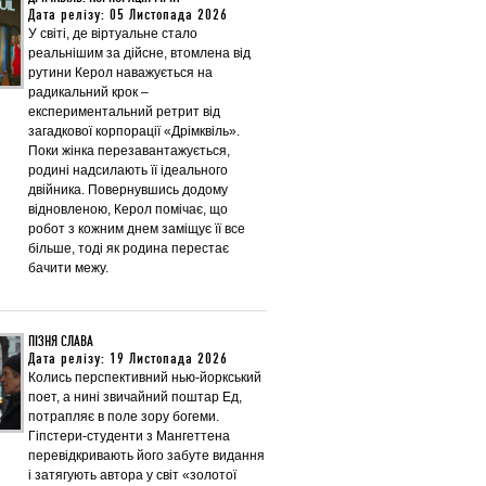
Дата релізу: 05 Листопада 2026
У світі, де віртуальне стало
реальнішим за дійсне, втомлена від
рутини Керол наважується на
радикальний крок –
експериментальний ретрит від
загадкової корпорації «Дрімквіль».
Поки жінка перезавантажується,
родині надсилають її ідеального
двійника. Повернувшись додому
відновленою, Керол помічає, що
робот з кожним днем заміщує її все
більше, тоді як родина перестає
бачити межу.
ПІЗНЯ СЛАВА
Дата релізу: 19 Листопада 2026
Колись перспективний нью-йоркський
поет, а нині звичайний поштар Ед,
потрапляє в поле зору богеми.
Гіпстери-студенти з Мангеттена
перевідкривають його забуте видання
і затягують автора у світ «золотої