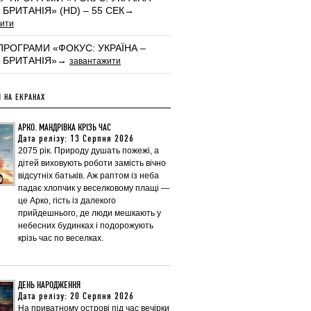
 БРИТАНІЯ» (HD) – 55 СЕК→
ити
ПРОГРАМИ «ФОКУС: УКРАЇНА –
А БРИТАНІЯ»→
завантажити
 НА ЕКРАНАХ
АРКО. МАНДРІВКА КРІЗЬ ЧАС
Дата релізу: 13 Серпня 2026
2075 рік. Природу душать пожежі, а
дітей виховують роботи замість вічно
відсутніх батьків. Аж раптом із неба
падає хлопчик у веселковому плащі —
це Арко, гість із далекого
прийдешнього, де люди мешкають у
небесних будинках і подорожують
крізь час по веселках.
ДЕНЬ НАРОДЖЕННЯ
Дата релізу: 20 Серпня 2026
На приватному острові під час вечірки