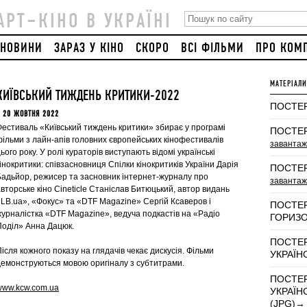
АРТ–КІНО В УКРАЇНІ
НОВИНИ
ЗАРАЗ У КІНО
СКОРО
ВСІ ФІЛЬМИ
ПРО КОМ
МАТЕРІАЛ
КИЇВСЬКИЙ ТИЖДЕНЬ КРИТИКИ-2022
ПОСТЕР
 20 ЖОВТНЯ 2022
Фестиваль «Київський тиждень критики» збирає у програмі
ПОСТЕР
фільми з лайн-апів головних європейських кінофестивалів
завантаж
ього року. У ролі кураторів виступають відомі українські
інокритики: співзасновниця Спілки кінокритиків України Дарія
ПОСТЕР
Бадьйoр, режисер та засновник інтернет-журналу про
завантаж
вторське кіно Cineticle Станіслав Битюцький, автор видань
«LB.ua», «Фокус» та «DTF Magazine» Сергій Ксаверов і
ПОСТЕР
журналістка «DTF Magazine», ведуча подкастів на «Радіо
ГОРИЗ
Поділ» Анна Дацюк.
ПОСТЕР
ісля кожного показу на глядачів чекає дискусія. Фільми
УКРАЇН
демонструються мовою оригіналу з субтитрами.
ПОСТЕР
www.kcw.com.ua
УКРАЇН
(JPG)