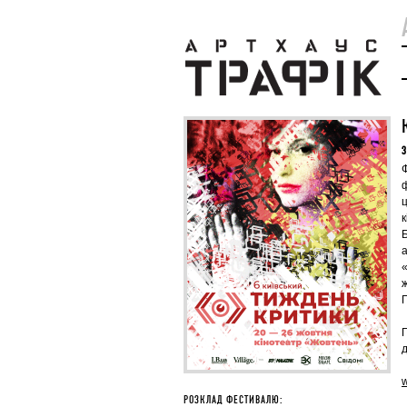
З
ц
к
а
П
РОЗКЛАД ФЕСТИВАЛЮ: