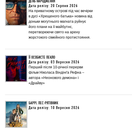
ДЕНЬ НАРОДЖЕННЯ
Дата релізу: 20 Серпня 2026
На приватному острові під час вечірки
в дусі «Хрещеного батька» новина від
доньки могутнього магната руйнує
його плани на її майбутнє,
перетворюючи свято на арену
жорстокого сімейного протистояння.
ЇЇ ОСОБИСТЕ ПЕКЛО
Дата релізу: 03 Вересня 2026
Перший після 10-річної перерви
фільм Ніколаса Віндінґа Рефна –
автора «Неонового демона» і
«Драйву»
БАРРІ. ПЕС-РЯТІВНИК
Дата релізу: 10 Вересня 2026