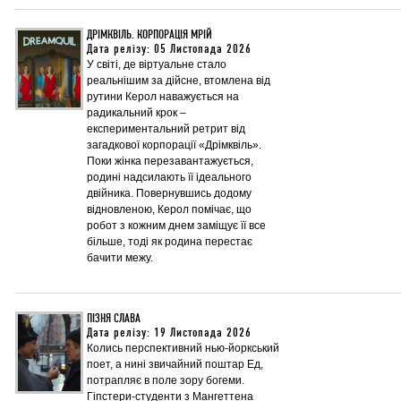
ДРІМКВІЛЬ. КОРПОРАЦІЯ МРІЙ
Дата релізу: 05 Листопада 2026
У світі, де віртуальне стало
реальнішим за дійсне, втомлена від
рутини Керол наважується на
радикальний крок –
експериментальний ретрит від
загадкової корпорації «Дрімквіль».
Поки жінка перезавантажується,
родині надсилають її ідеального
двійника. Повернувшись додому
відновленою, Керол помічає, що
робот з кожним днем заміщує її все
більше, тоді як родина перестає
бачити межу.
ПІЗНЯ СЛАВА
Дата релізу: 19 Листопада 2026
Колись перспективний нью-йоркський
поет, а нині звичайний поштар Ед,
потрапляє в поле зору богеми.
Гіпстери-студенти з Мангеттена