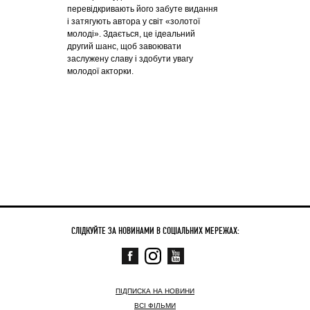
перевідкривають його забуте видання
і затягують автора у світ «золотої
молоді». Здається, це ідеальний
другий шанс, щоб завоювати
заслужену славу і здобути увагу
молодої акторки.
СЛІДКУЙТЕ ЗА НОВИНАМИ В СОЦІАЛЬНИХ МЕРЕЖАХ:
ПІДПИСКА НА НОВИНИ
ВСІ ФІЛЬМИ