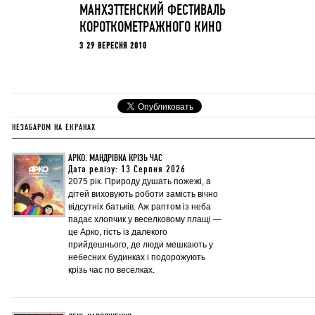
МАНХЭТТЕНСКИЙ ФЕСТИВАЛЬ
КОРОТКОМЕТРАЖНОГО КИНО
З 29 ВЕРЕСНЯ 2010
НЕЗАБАРОМ НА ЕКРАНАХ
АРКО. МАНДРІВКА КРІЗЬ ЧАС
Дата релізу: 13 Серпня 2026
2075 рік. Природу душать пожежі, а
дітей виховують роботи замість вічно
відсутніх батьків. Аж раптом із неба
падає хлопчик у веселковому плащі —
це Арко, гість із далекого
прийдешнього, де люди мешкають у
небесних будинках і подорожують
крізь час по веселках.