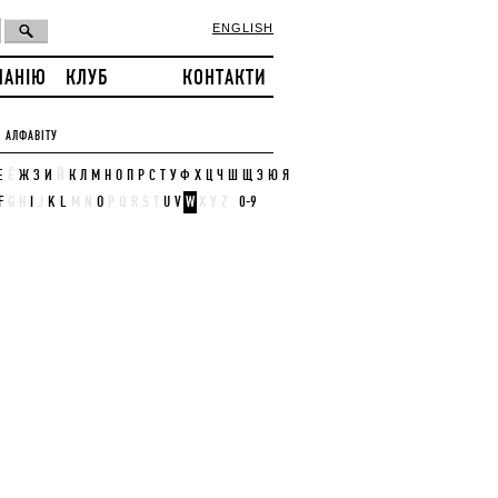
ENGLISH
ПАНІЮ
КЛУБ
КОНТАКТИ
 АЛФАВІТУ
Е
Ё
Ж
З
И
Й
К
Л
М
Н
О
П
Р
С
Т
У
Ф
Х
Ц
Ч
Ш
Щ
Э
Ю
Я
F
G
H
I
J
K
L
M
N
O
P
Q
R
S
T
U
V
W
X
Y
Z
0-9