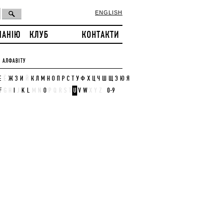
ENGLISH
ПАНІЮ
КЛУБ
КОНТАКТИ
 АЛФАВІТУ
Е
Ё
Ж
З
И
Й
К
Л
М
Н
О
П
Р
С
Т
У
Ф
Х
Ц
Ч
Ш
Щ
Э
Ю
Я
F
G
H
I
J
K
L
M
N
O
P
Q
R
S
T
U
V
W
X
Y
Z
0-9