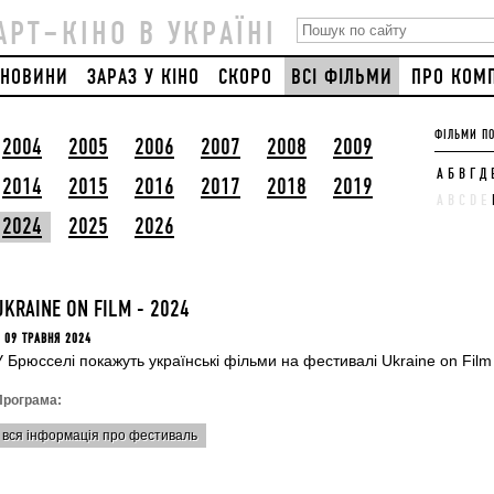
АРТ–КІНО В УКРАЇНІ
НОВИНИ
ЗАРАЗ У КІНО
СКОРО
ВСІ ФІЛЬМИ
ПРО КОМ
ФІЛЬМИ ПО
2004
2005
2006
2007
2008
2009
А
Б
В
Г
Д
2014
2015
2016
2017
2018
2019
A
B
C
D
E
2024
2025
2026
UKRAINE ON FILM - 2024
 09 ТРАВНЯ 2024
У Брюсселі покажуть українські фільми на фестивалі Ukraine on Film
Програма:
вся інформація про фестиваль