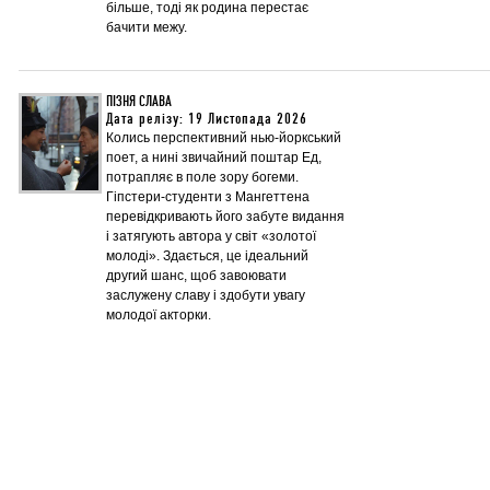
більше, тоді як родина перестає
бачити межу.
ПІЗНЯ СЛАВА
Дата релізу: 19 Листопада 2026
Колись перспективний нью-йоркський
поет, а нині звичайний поштар Ед,
потрапляє в поле зору богеми.
Гіпстери-студенти з Мангеттена
перевідкривають його забуте видання
і затягують автора у світ «золотої
молоді». Здається, це ідеальний
другий шанс, щоб завоювати
заслужену славу і здобути увагу
молодої акторки.