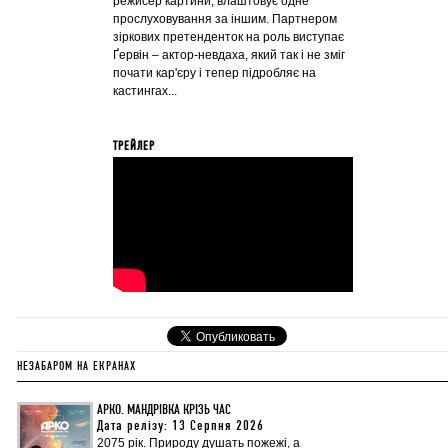
режисер картини, влаштовує одне
прослуховування за іншим. Партнером
зіркових претенденток на роль виступає
Ґервін – актор-невдаха, який так і не зміг
почати кар'єру і тепер підробляє на
кастингах...
ТРЕЙЛЕР
НЕЗАБАРОМ НА ЕКРАНАХ
АРКО. МАНДРІВКА КРІЗЬ ЧАС
Дата релізу: 13 Серпня 2026
2075 рік. Природу душать пожежі, а