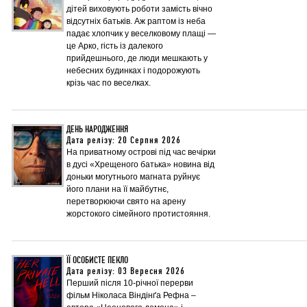
дітей виховують роботи замість вічно
відсутніх батьків. Аж раптом із неба
падає хлопчик у веселковому плащі —
це Арко, гість із далекого
прийдешнього, де люди мешкають у
небесних будинках і подорожують
крізь час по веселках.
ДЕНЬ НАРОДЖЕННЯ
Дата релізу: 20 Серпня 2026
На приватному острові під час вечірки
в дусі «Хрещеного батька» новина від
доньки могутнього магната руйнує
його плани на її майбутнє,
перетворюючи свято на арену
жорстокого сімейного протистояння.
ЇЇ ОСОБИСТЕ ПЕКЛО
Дата релізу: 03 Вересня 2026
Перший після 10-річної перерви
фільм Ніколаса Віндінґа Рефна –