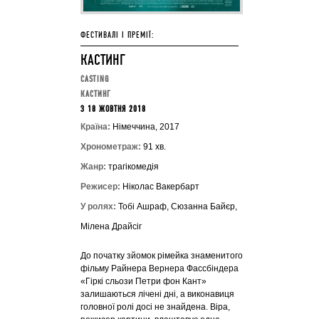
ФЕСТИВАЛІ І ПРЕМІЇ:
КАСТИНГ
CASTING
КАСТИНГ
З 18 ЖОВТНЯ 2018
Країна:
Німеччина, 2017
Хронометраж:
91 хв.
Жанр:
трагікомедія
Режисер:
Ніколас Вакербарт
У ролях:
Тобі Ашраф, Сюзанна Байєр,
Мілена Драйсіг
До початку зйомок рімейка знаменитого
фільму Райнера Вернера Фассбіндера
«Гіркі сльози Петри фон Кант»
залишаються лічені дні, а виконавиця
головної ролі досі не знайдена. Віра,