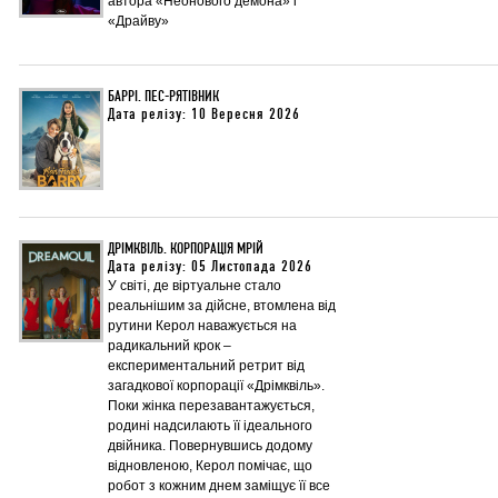
автора «Неонового демона» і
«Драйву»
БАРРІ. ПЕС-РЯТІВНИК
Дата релізу: 10 Вересня 2026
ДРІМКВІЛЬ. КОРПОРАЦІЯ МРІЙ
Дата релізу: 05 Листопада 2026
У світі, де віртуальне стало
реальнішим за дійсне, втомлена від
рутини Керол наважується на
радикальний крок –
експериментальний ретрит від
загадкової корпорації «Дрімквіль».
Поки жінка перезавантажується,
родині надсилають її ідеального
двійника. Повернувшись додому
відновленою, Керол помічає, що
робот з кожним днем заміщує її все