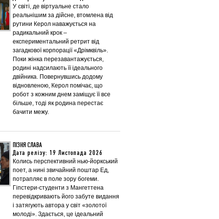
У світі, де віртуальне стало
реальнішим за дійсне, втомлена від
рутини Керол наважується на
радикальний крок –
експериментальний ретрит від
загадкової корпорації «Дрімквіль».
Поки жінка перезавантажується,
родині надсилають її ідеального
двійника. Повернувшись додому
відновленою, Керол помічає, що
робот з кожним днем заміщує її все
більше, тоді як родина перестає
бачити межу.
ПІЗНЯ СЛАВА
Дата релізу: 19 Листопада 2026
Колись перспективний нью-йоркський
поет, а нині звичайний поштар Ед,
потрапляє в поле зору богеми.
Гіпстери-студенти з Мангеттена
перевідкривають його забуте видання
і затягують автора у світ «золотої
молоді». Здається, це ідеальний