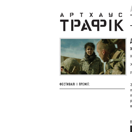
З
К
ФЕСТИВАЛІ І ПРЕМІЇ:
п
в
Т