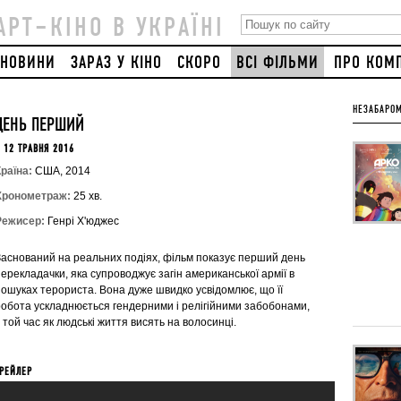
АРТ–КІНО В УКРАЇНІ
НОВИНИ
ЗАРАЗ У КІНО
СКОРО
ВСІ ФІЛЬМИ
ПРО КОМ
НЕЗАБАРОМ
ДЕНЬ ПЕРШИЙ
 12 ТРАВНЯ 2016
раїна:
США, 2014
Хронометраж:
25 хв.
Режисер:
Генрі Х'юджес
Заснований на реальних подіях, фільм показує перший день
ерекладачки, яка супроводжує загін американської армії в
пошуках терориста. Вона дуже швидко усвідомлює, що її
робота ускладнюється гендерними і релігійними забобонами,
 той час як людські життя висять на волосинці.
РЕЙЛЕР