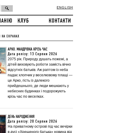
ENGLISH
ПАНІЮ
КЛУБ
КОНТАКТИ
 НА ЕКРАНАХ
АРКО. МАНДРІВКА КРІЗЬ ЧАС
Дата релізу: 13 Серпня 2026
2075 рік. Природу душать пожежі, а
дітей виховують роботи замість вічно
відсутніх батьків. Аж раптом із неба
падає хлопчик у веселковому плащі —
це Арко, гість із далекого
прийдешнього, де люди мешкають у
небесних будинках і подорожують
крізь час по веселках.
ДЕНЬ НАРОДЖЕННЯ
Дата релізу: 20 Серпня 2026
На приватному острові під час вечірки
в дусі «Хрещеного батька» новина від