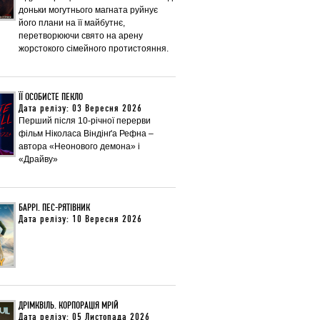
доньки могутнього магната руйнує
його плани на її майбутнє,
перетворюючи свято на арену
жорстокого сімейного протистояння.
ЇЇ ОСОБИСТЕ ПЕКЛО
Дата релізу: 03 Вересня 2026
Перший після 10-річної перерви
фільм Ніколаса Віндінґа Рефна –
автора «Неонового демона» і
«Драйву»
БАРРІ. ПЕС-РЯТІВНИК
Дата релізу: 10 Вересня 2026
ДРІМКВІЛЬ. КОРПОРАЦІЯ МРІЙ
Дата релізу: 05 Листопада 2026