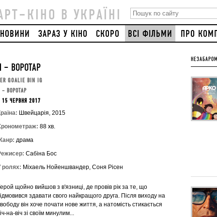
АРТ–КІНО В УКРАЇНІ
НОВИНИ
ЗАРАЗ У КІНО
СКОРО
ВСІ ФІЛЬМИ
ПРО КОМ
НЕЗАБАРОМ
Я – ВОРОТАР
ER GOALIE BIN IG
 – ВОРОТАР
 15 ЧЕРВНЯ 2017
раїна:
Швейцарія, 2015
Хронометраж:
88 хв.
Жанр:
драма
Режисер:
Сабіна Бос
У ролях:
Міхаель Нойеншвандер, Соня Рісен
ерой щойно вийшов з в'язниці, де провів рік за те, що
ідмовився здавати свого найкращого друга. Після виходу на
вободу він хоче почати нове життя, а натомість стикається
іч-на-віч зі своїм минулим...