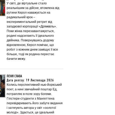
У світі, де віртуальне стало
реальнішим за дійсне, втомлена від
рутини Керол наважується на
радикальний крок –
експериментальний ретрит від
загадкової корпорації «Дрімквіль».
Поки жінка перезавантажується,
родині надсилають її ідеального
двійника. Повернувшись додому
відновленою, Керол помічає, що
робот з кожним днем заміщує її все
більше, тоді як родина перестає
бачити межу.
ПІЗНЯ СЛАВА
Дата релізу: 19 Листопада 2026
Колись перспективний нью-йоркський
поет, а нині звичайний поштар Ед,
потрапляє в поле зору богеми.
Гіпстери-студенти з Мангеттена
перевідкривають його забуте видання
і затягують автора у світ «золотої
молоді». Здається, це ідеальний