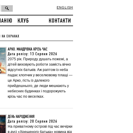
ENGLISH
ПАНІЮ
КЛУБ
КОНТАКТИ
 НА ЕКРАНАХ
АРКО. МАНДРІВКА КРІЗЬ ЧАС
Дата релізу: 13 Серпня 2026
2075 рік. Природу душать пожежі, а
дітей виховують роботи замість вічно
відсутніх батьків. Аж раптом із неба
падає хлопчик у веселковому плащі —
це Арко, гість із далекого
прийдешнього, де люди мешкають у
небесних будинках і подорожують
крізь час по веселках.
ДЕНЬ НАРОДЖЕННЯ
Дата релізу: 20 Серпня 2026
На приватному острові під час вечірки
в дусі «Хрещеного батька» новина від