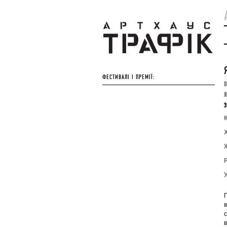
ФЕСТИВАЛІ І ПРЕМІЇ:
D
Я
З
К
Г
в
с
в