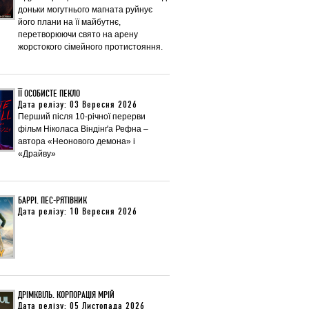
доньки могутнього магната руйнує
його плани на її майбутнє,
перетворюючи свято на арену
жорстокого сімейного протистояння.
ЇЇ ОСОБИСТЕ ПЕКЛО
Дата релізу: 03 Вересня 2026
Перший після 10-річної перерви
фільм Ніколаса Віндінґа Рефна –
автора «Неонового демона» і
«Драйву»
БАРРІ. ПЕС-РЯТІВНИК
Дата релізу: 10 Вересня 2026
ДРІМКВІЛЬ. КОРПОРАЦІЯ МРІЙ
Дата релізу: 05 Листопада 2026