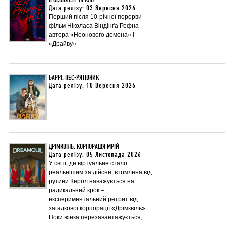
ЇЇ ОСОБИСТЕ ПЕКЛО
Дата релізу: 03 Вересня 2026
Перший після 10-річної перерви
фільм Ніколаса Віндінґа Рефна –
автора «Неонового демона» і
«Драйву»
БАРРІ. ПЕС-РЯТІВНИК
Дата релізу: 10 Вересня 2026
ДРІМКВІЛЬ. КОРПОРАЦІЯ МРІЙ
Дата релізу: 05 Листопада 2026
У світі, де віртуальне стало
реальнішим за дійсне, втомлена від
рутини Керол наважується на
радикальний крок –
експериментальний ретрит від
загадкової корпорації «Дрімквіль».
Поки жінка перезавантажується,