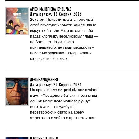
АРКО. МАНДРІВКА КРІЗЬ ЧАС
Дата релізу: 13 Серпня 2026
2075 рік. Природу душать пожежі, а
дітей виховують роботи замість вічно
відсутніх батьків. Аж раптом із неба
падає хлопчик у веселковому плащі —
це Арко, гість із далекого
прийдешнього, де люди мешкають у
небесних будинках і подорожують
крізь час по веселках.
ДЕНЬ НАРОДЖЕННЯ
Дата релізу: 20 Серпня 2026
На приватному острові під час вечірки
в дусі «Хрещеного батька» новина від
доньки могутнього магната руйнує
його плани на її майбутнє,
перетворюючи свято на арену
жорстокого сімейного протистояння.