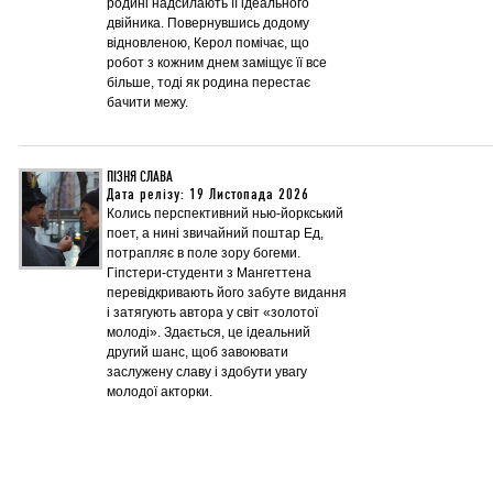
родині надсилають її ідеального
двійника. Повернувшись додому
відновленою, Керол помічає, що
робот з кожним днем заміщує її все
більше, тоді як родина перестає
бачити межу.
ПІЗНЯ СЛАВА
Дата релізу: 19 Листопада 2026
Колись перспективний нью-йоркський
поет, а нині звичайний поштар Ед,
потрапляє в поле зору богеми.
Гіпстери-студенти з Мангеттена
перевідкривають його забуте видання
і затягують автора у світ «золотої
молоді». Здається, це ідеальний
другий шанс, щоб завоювати
заслужену славу і здобути увагу
молодої акторки.