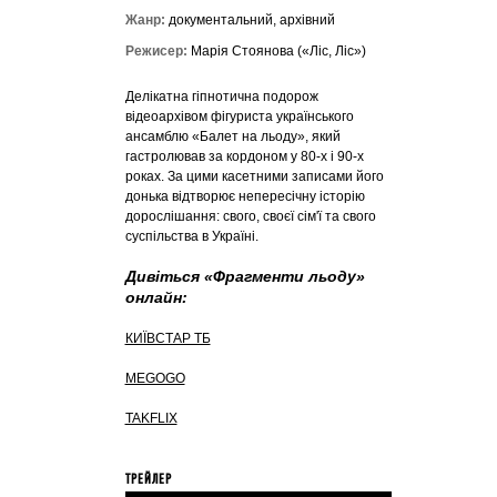
Жанр:
документальний, архівний
Режисер:
Марія Стоянова («Ліс, Ліс»)
Делікатна гіпнотична подорож
відеоархівом фігуриста українського
ансамблю «Балет на льоду», який
гастролював за кордоном у 80-х і 90-х
роках. За цими касетними записами його
донька відтворює непересічну історію
дорослішання: свого, своєї сім'ї та свого
суспільства в Україні.
Дивіться «Фрагменти льоду»
онлайн:
КИЇВСТАР ТБ
MEGOGO
TAKFLIX
ТРЕЙЛЕР