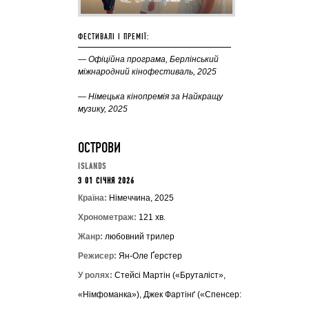
ФЕСТИВАЛІ І ПРЕМІЇ:
— Офіційна програма, Берлінський
міжнародний кінофестиваль, 2025
— Німецька кінопремія за Найкращу
музику, 2025
ОСТРОВИ
ISLANDS
З 01 СІЧНЯ 2026
Країна:
Німеччина, 2025
Хронометраж:
121 хв.
Жанр:
любовний трилер
Режисер:
Ян-Оле Ґерстер
У ролях:
Стейсі Мартін («Бруталіст»,
«Німфоманка»), Джек Фартінґ («Спенсер: