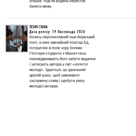
більше, тоді як родина перестає
бачити межу.
ПІЗНЯ СЛАВА
Дата релізу: 19 Листопада 2026
Колись перспективний нью-йоркський
поет, а нині звичайний поштар Ед,
потрапляє в поле зору богеми.
Гіпстери-студенти з Мангеттена
перевідкривають його забуте видання
і затягують автора у світ «золотої
молоді». Здається, це ідеальний
другий шанс, щоб завоювати
заслужену славу і здобути увагу
молодої акторки.