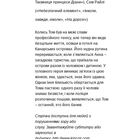
Таємниця принцеси Діани»), Сем Райлі
(«Небезпечний елемент», «Інколи,
завжди, ніколи», «На дорозі»)
Колись Том був на межі слави
професійного тенісу, але тепер він веде
безцільне життя, осівши в готелі на
Канарських островах. Його нудна рутина
переривається, коли з’являється Анна –
загадкова туристка, що приїхала на
острови разом із чоловіком і дитиною. У
головного героя виникає зв’язок із цією
жінкою, яка, здається, знає його здавна.
Однак їхня близькість обертається для
Тома пасткою: одного разу її чоловік
зникає безвісти, і коли поліція
розпочинає пошуки, виявляється, що Том
– останній, хто його бачив.
Стрічка доступна для людей з
порушеннями зору або
слуху. Завантажуйте субтитри або
звукоопис в
додатку:
http://www.kinozir.com