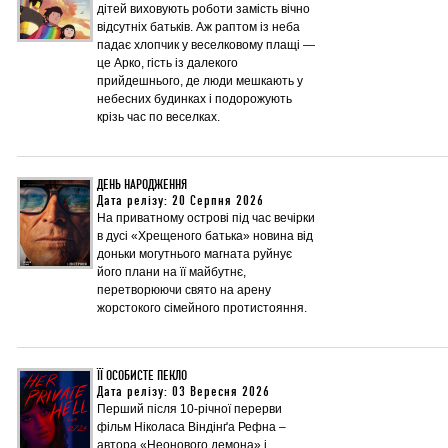
дітей виховують роботи замість вічно
відсутніх батьків. Аж раптом із неба
падає хлопчик у веселковому плащі —
це Арко, гість із далекого
прийдешнього, де люди мешкають у
небесних будинках і подорожують
крізь час по веселках.
ДЕНЬ НАРОДЖЕННЯ
Дата релізу: 20 Серпня 2026
На приватному острові під час вечірки
в дусі «Хрещеного батька» новина від
доньки могутнього магната руйнує
його плани на її майбутнє,
перетворюючи свято на арену
жорстокого сімейного протистояння.
ЇЇ ОСОБИСТЕ ПЕКЛО
Дата релізу: 03 Вересня 2026
Перший після 10-річної перерви
фільм Ніколаса Віндінґа Рефна –
автора «Неонового демона» і