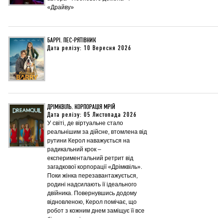
«Драйву»
БАРРІ. ПЕС-РЯТІВНИК
Дата релізу: 10 Вересня 2026
ДРІМКВІЛЬ. КОРПОРАЦІЯ МРІЙ
Дата релізу: 05 Листопада 2026
У світі, де віртуальне стало
реальнішим за дійсне, втомлена від
рутини Керол наважується на
радикальний крок –
експериментальний ретрит від
загадкової корпорації «Дрімквіль».
Поки жінка перезавантажується,
родині надсилають її ідеального
двійника. Повернувшись додому
відновленою, Керол помічає, що
робот з кожним днем заміщує її все